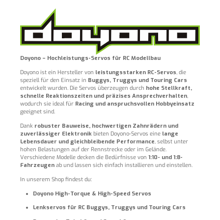
Doyono – Hochleistungs-Servos für RC Modellbau
Doyono ist ein Hersteller von
leistungsstarken RC-Servos
, die
speziell für den Einsatz in
Buggys, Truggys und Touring Cars
entwickelt wurden. Die Servos überzeugen durch
hohe Stellkraft,
schnelle Reaktionszeiten und präzises Ansprechverhalten
,
wodurch sie ideal für
Racing und anspruchsvollen Hobbyeinsatz
geeignet sind.
Dank
robuster Bauweise, hochwertigen Zahnrädern und
zuverlässiger Elektronik
bieten Doyono-Servos eine
lange
Lebensdauer und gleichbleibende Performance
, selbst unter
hohen Belastungen auf der Rennstrecke oder im Gelände.
Verschiedene Modelle decken die Bedürfnisse von
1:10- und 1:8-
Fahrzeugen
ab und lassen sich einfach installieren und einstellen.
In unserem Shop findest du:
Doyono High-Torque & High-Speed Servos
Lenkservos für RC Buggys, Truggys und Touring Cars