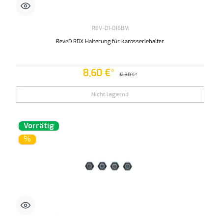
REV-D1-016BM
ReveD RDX Halterung für Karosseriehalter
8,60 €*
12,30 €*
Nicht lagernd
Vorrätig
%