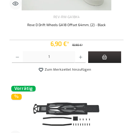
REV-RW-GA18K4
Reve D Drift Wheels GA18 Offset 64mm, (2) - Black
6,90 €*
10,90 €*
Produkt Anzahl: Gib den gewünschten Wert ein oder benutze die Schaltflächen um die An
Zum Merkzettel hinzufügen
Vorrätig
%