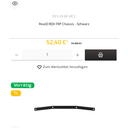
REV-D1-BF-MC2
ReveD RDX FRP Chassis - Schwarz
52,40 €*
74,90 €*
Produkt Anzahl: Gib den gewünschten Wert ein oder benutze die Schaltflächen um die An
Zum Merkzettel hinzufügen
Vorrätig
%