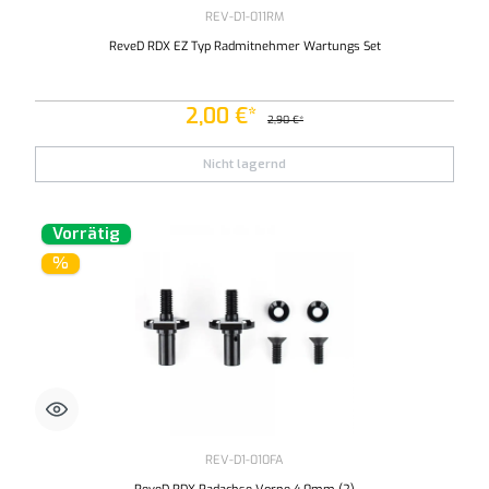
REV-D1-011RM
ReveD RDX EZ Typ Radmitnehmer Wartungs Set
2,00 €*
2,90 €*
Nicht lagernd
Vorrätig
%
REV-D1-010FA