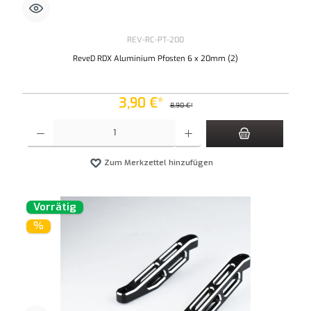
REV-RC-PT-200
ReveD RDX Aluminium Pfosten 6 x 20mm (2)
3,90 €*
8,90 €*
Produkt Anzahl: Gib den gewünschten Wert ein oder benutze die Schaltflächen um die An
Zum Merkzettel hinzufügen
Vorrätig
%