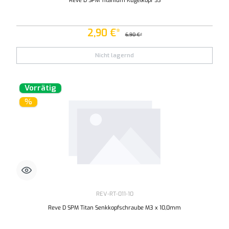
Reve D SPM Titanium Kugelkopf SS
2,90 €*
6,90 €*
Nicht lagernd
Vorrätig
%
REV-RT-011-10
Reve D SPM Titan Senkkopfschraube M3 x 10,0mm