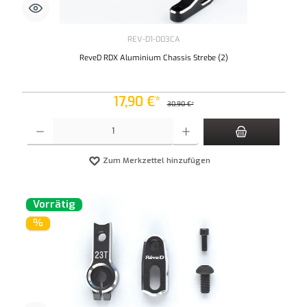
REV-D1-003CA
ReveD RDX Aluminium Chassis Strebe (2)
17,90 €*
30,90 €*
Produkt Anzahl: Gib den gewünschten Wert ein oder benutze die Schaltflächen um die An
Zum Merkzettel hinzufügen
Vorrätig
%