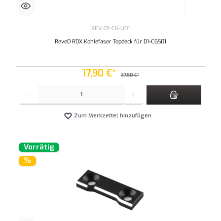
REV-D1-CG-UD1
ReveD RDX Kohlefaser Topdeck für D1-CGS01
17,90 €*
37,90 €*
Produkt Anzahl: Gib den gewünschten Wert ein oder benutze die Schaltflächen um die An
Zum Merkzettel hinzufügen
Vorrätig
%