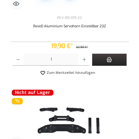
REV-RD-019-23
ReveD Aluminium Servohorn Einstellbar 23Z
19,90 €*
32,90 €*
Produkt Anzahl: Gib den gewünschten Wert ein oder benutze die Schaltflächen um die An
Zum Merkzettel hinzufügen
Nicht auf Lager
%