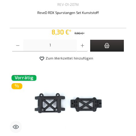
REV-D1-207M
ReveD RDX Spurstangen Set Kunststoff
8,30 €*
11,90 €*
Produkt Anzahl: Gib den gewünschten Wert ein oder benutze die Schaltflächen um die An
Zum Merkzettel hinzufügen
Vorrätig
%