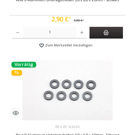
Reve D Aluminium Unterlegscheiben 3,0 x 6,0 x 2,0mm - Schwarz
2,90 €*
5,90 €*
Produkt Anzahl: Gib den gewünschten Wert ein oder benutze die Schaltflächen um die An
Zum Merkzettel hinzufügen
Vorrätig
%
REV-RC-A3630