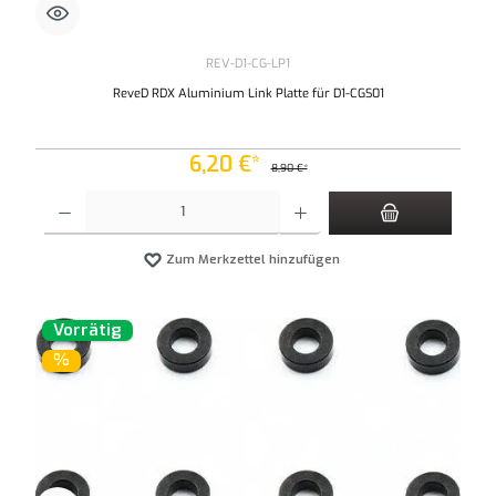
REV-D1-CG-LP1
ReveD RDX Aluminium Link Platte für D1-CGS01
6,20 €*
8,90 €*
Produkt Anzahl: Gib den gewünschten Wert ein oder benutze die Schaltflächen um die An
Zum Merkzettel hinzufügen
Vorrätig
%