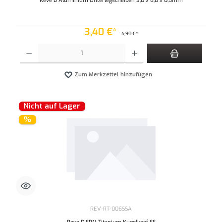
Reve D Aluminium Unterlegscheiben 3,0 x 6,0 x 0,5mm
3,40 €*
4,90 €*
Produkt Anzahl: Gib den gewünschten Wert ein oder benutze die Schaltflächen um die An
Zum Merkzettel hinzufügen
Nicht auf Lager
%
REV-RT-006SSA