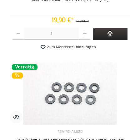
Reve D Aluminium Servohorn Einstellbar (23Z)
19,90 €*
29,90 €*
Produkt Anzahl: Gib den gewünschten Wert ein oder benutze die Schaltflächen um die An
Zum Merkzettel hinzufügen
Vorrätig
%
REV-RC-A3620