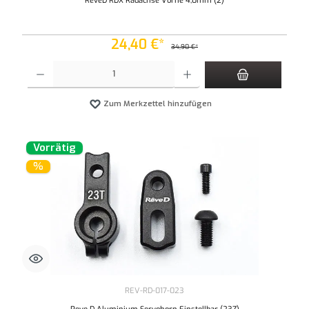
ReveD RDX Radachse Vorne 4,0mm (2)
24,40 €*
34,90 €*
Produkt Anzahl: Gib den gewünschten Wert ein oder benutze die Schaltflächen um die An
Zum Merkzettel hinzufügen
Vorrätig
%
REV-RD-017-023