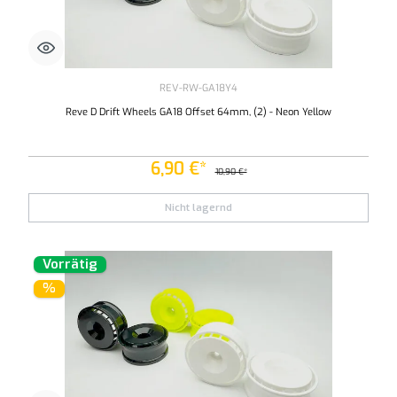
REV-RW-GA18Y4
Reve D Drift Wheels GA18 Offset 64mm, (2) - Neon Yellow
6,90 €*
10,90 €*
Nicht lagernd
Vorrätig
%