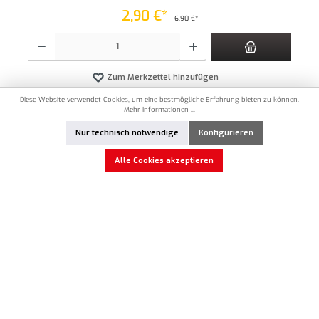
2,90 €*
6,90 €*
Produkt Anzahl: Gib den gewünschten Wert ein oder benutze die Schaltflächen um die An
Zum Merkzettel hinzufügen
Diese Website verwendet Cookies, um eine bestmögliche Erfahrung bieten zu können.
Mehr Informationen ...
Vorrätig
Nur technisch notwendige
Konfigurieren
%
Alle Cookies akzeptieren
REV-RT-010-15
Reve D SPM Titan Linsenkopfschraube M3 x 15,0mm