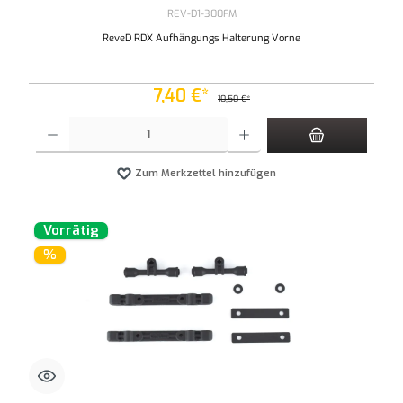
REV-D1-300FM
ReveD RDX Aufhängungs Halterung Vorne
7,40 €*
10,50 €*
Produkt Anzahl: Gib den gewünschten Wert ein oder benutze die Schaltflächen um die An
Zum Merkzettel hinzufügen
Vorrätig
%