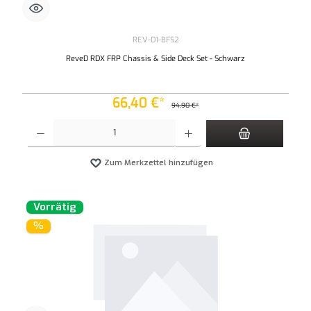
REV-D1-BFS2
ReveD RDX FRP Chassis & Side Deck Set - Schwarz
66,40 €*
94,90 €*
Produkt Anzahl: Gib den gewünschten Wert ein oder benutze die Schaltflächen um die An
Zum Merkzettel hinzufügen
Vorrätig
%