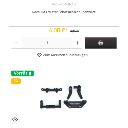
REV-RC-N3NAB
ReveD M3 Mutter Selbstsichernd - Schwarz
4,00 €*
5,70 €*
Produkt Anzahl: Gib den gewünschten Wert ein oder benutze die Schaltflächen um die An
Zum Merkzettel hinzufügen
Vorrätig
%