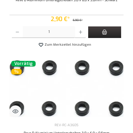
Reve D Aluminium Unterlegscheiben 3,0 x 6,0 x 3,0mm - Schwarz
2,90 €*
5,90 €*
Produkt Anzahl: Gib den gewünschten Wert ein oder benutze die Schaltflächen um die An
Zum Merkzettel hinzufügen
Vorrätig
%
REV-RC-A3605