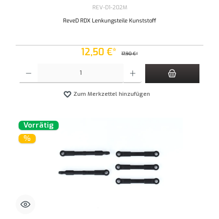
REV-D1-202M
ReveD RDX Lenkungsteile Kunststoff
12,50 €*
17,90 €*
Produkt Anzahl: Gib den gewünschten Wert ein oder benutze die Schaltflächen um die An
Zum Merkzettel hinzufügen
Vorrätig
%