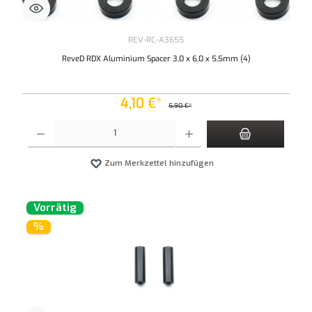
REV-RC-A3655
ReveD RDX Aluminium Spacer 3,0 x 6,0 x 5,5mm (4)
4,10 €*
5,90 €*
Produkt Anzahl: Gib den gewünschten Wert ein oder benutze die Schaltflächen um die An
Zum Merkzettel hinzufügen
Vorrätig
%