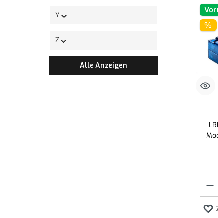
Vor
Y
%
Z
Alle Anzeigen
LR
Mod
Produk