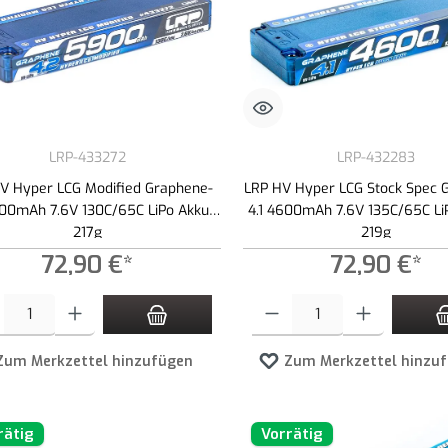
LRP-433272
LRP-432283
V Hyper LCG Modified Graphene-
LRP HV Hyper LCG Stock Spec 
00mAh 7.6V 130C/65C LiPo Akku -
4.1 4600mAh 7.6V 135C/65C Li
217g
219g
72,90 €*
72,90 €*
t Anzahl: Gib den gewünschten Wert ein oder benutze die Schaltflächen um die An
Produkt Anzahl: Gib den gewünschte
Zum Merkzettel hinzufügen
Zum Merkzettel hinzu
rätig
Vorrätig