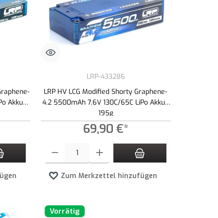
LRP-433286
Graphene-
LRP HV LCG Modified Shorty Graphene-
Po Akku -
4.2 5500mAh 7.6V 130C/65C LiPo Akku -
195g
69,90 €*
zahl zu erhöhen oder zu reduzieren.
n Wert ein oder benutze die Schaltflächen um die Anzahl zu erhöhen oder zu redu
Produkt Anzahl: Gib den gewünschten Wert ein oder benutze die 
fügen
Zum Merkzettel hinzufügen
Vorrätig