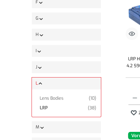
F
G
H
I
LRP H
4.2 59
J
L
Produk
Lens Bodies
(10)
LRP
(38)
M
Vor