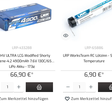
LRP-433288
LRP-65886
 HV ULTRA LCG Modified Shorty
LRP WorksTeam RC Lötzinn - 
ene-4.2 4900mAh 7.6V 130C/65C
Temperature
LiPo Akku - 173g
66,90 €*
6,90 €*
t Anzahl: Gib den gewünschten Wert ein oder benutze die Schaltflächen um die An
Produkt Anzahl: Gib den gewünschte
Zum Merkzettel hinzufügen
Zum Merkzettel hinzu