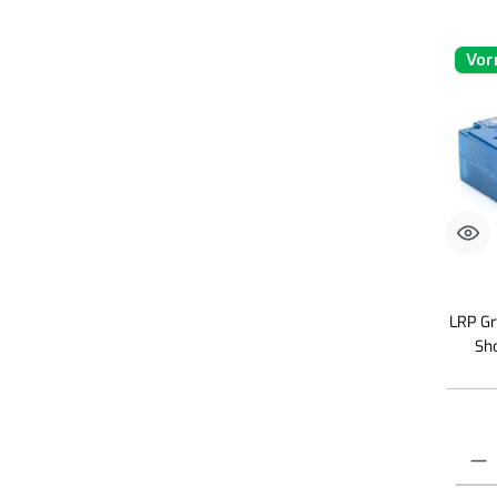
Vor
LRP G
Sh
Produk