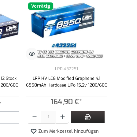
Vorrätig
LRP-432251
12 Stock
LRP HV LCG Modified Graphene 4.1
 120C/60C
6550mAh Hardcase LiPo 15,2v 120C/60C
164,90 €*
*
zahl zu erhöhen oder zu reduzieren.
Produkt Anzahl: Gib den gewünschten Wert ein oder benutze die 
Zum Merkzettel hinzufügen