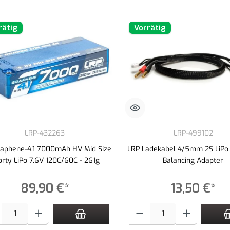
rätig
Vorrätig
LRP-432263
LRP-499102
raphene-4.1 7000mAh HV Mid Size
LRP Ladekabel 4/5mm 2S LiPo 
orty LiPo 7.6V 120C/60C - 261g
Balancing Adapter
89,90 €*
13,50 €*
t Anzahl: Gib den gewünschten Wert ein oder benutze die Schaltflächen um die An
Produkt Anzahl: Gib den gewünschte