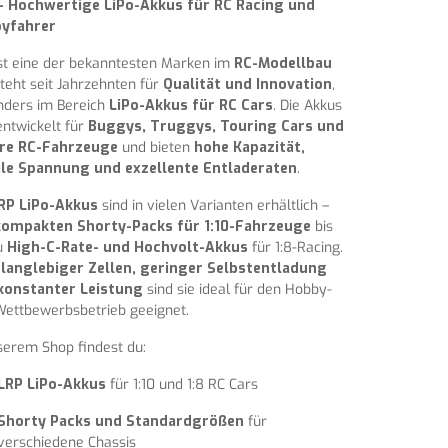
– Hochwertige LiPo-Akkus für RC Racing und
yfahrer
st eine der bekanntesten Marken im
RC-Modellbau
teht seit Jahrzehnten für
Qualität und Innovation
,
nders im Bereich
LiPo-Akkus für RC Cars
. Die Akkus
entwickelt für
Buggys, Truggys, Touring Cars und
re RC-Fahrzeuge
und bieten
hohe Kapazität,
ile Spannung und exzellente Entladeraten
.
RP LiPo-Akkus
sind in vielen Varianten erhältlich –
kompakten Shorty-Packs für 1:10-Fahrzeuge
bis
u
High-C-Rate- und Hochvolt-Akkus
für 1:8-Racing.
k
langlebiger Zellen, geringer Selbstentladung
konstanter Leistung
sind sie ideal für den Hobby-
ettbewerbsbetrieb geeignet.
serem Shop findest du:
LRP LiPo-Akkus
für 1:10 und 1:8 RC Cars
Shorty Packs und Standardgrößen
für
verschiedene Chassis