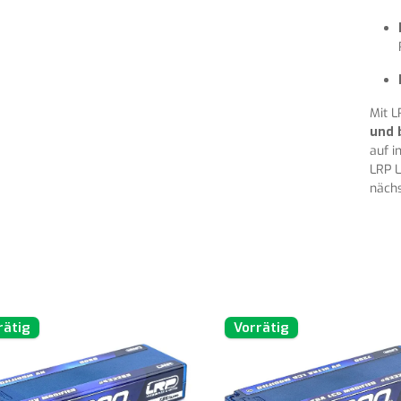
Mit L
und 
auf i
LRP L
nächs
rätig
Vorrätig