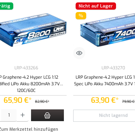
rätig
Nicht auf Lager
%
LRP-433266
LRP-433270
P Graphene-4.2 Hyper LCG 1:12
LRP Graphene-4.2 Hyper LCG 1:
ified LiPo Akku 8200mAh 3.7V
Spec LiPo Akku 7400mAh 3.7V
120C/60C
65,90 €*
63,90 €*
82,90 €*
79,90 €
t Anzahl: Gib den gewünschten Wert ein oder benutze die Schaltflächen um die An
Nicht lagernd
Zum Merkzettel hinzufügen