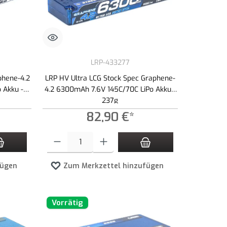
LRP-433277
phene-4.2
LRP HV Ultra LCG Stock Spec Graphene-
 Akku -
4.2 6300mAh 7.6V 145C/70C LiPo Akku -
237g
82,90 €*
zahl zu erhöhen oder zu reduzieren.
n Wert ein oder benutze die Schaltflächen um die Anzahl zu erhöhen oder zu redu
Produkt Anzahl: Gib den gewünschten Wert ein oder benutze die 
fügen
Zum Merkzettel hinzufügen
Vorrätig