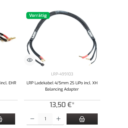
Vorrätig
LRP-499103
incl. EHR
LRP Ladekabel 4/5mm 2S LiPo incl. XH
Balancing Adapter
13,50 €*
zahl zu erhöhen oder zu reduzieren.
n Wert ein oder benutze die Schaltflächen um die Anzahl zu erhöhen oder zu redu
Produkt Anzahl: Gib den gewünschten Wert ein oder benutze die 