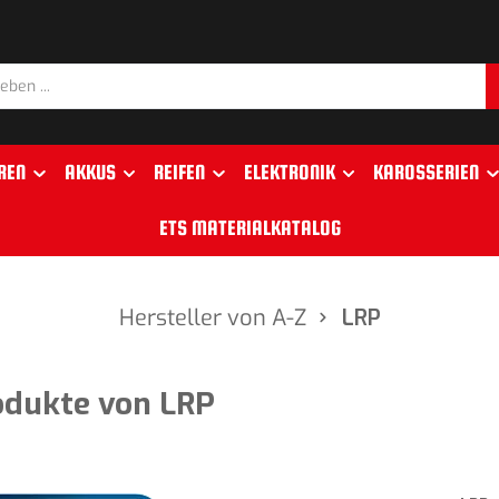
REN
AKKUS
REIFEN
ELEKTRONIK
KAROSSERIEN
ETS MATERIALKATALOG
Hersteller von A-Z
LRP
odukte von LRP