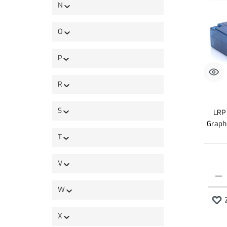
N
O
P
R
S
LRP
Graph
T
V
Produk
W
X