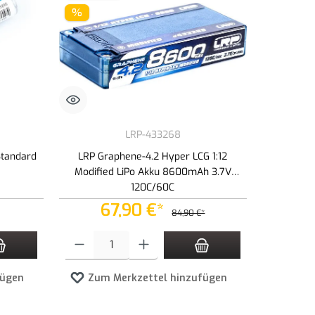
%
LRP-433268
Standard
LRP Graphene-4.2 Hyper LCG 1:12
Modified LiPo Akku 8600mAh 3.7V
120C/60C
67,90 €*
84,90 €*
zahl zu erhöhen oder zu reduzieren.
n Wert ein oder benutze die Schaltflächen um die Anzahl zu erhöhen oder zu redu
Produkt Anzahl: Gib den gewünschten Wert ein oder benutze die 
fügen
Zum Merkzettel hinzufügen