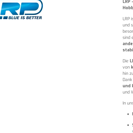
LRP 
Hobb
LRP i
und s
beso
sind 
ande
stab
Die
L
von
hin z
Dan
und 
und W
In un