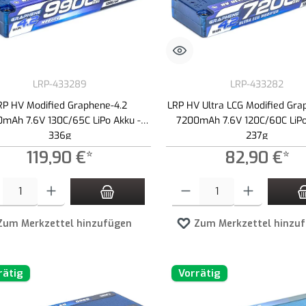
LRP-433289
LRP-433282
RP HV Modified Graphene-4.2
LRP HV Ultra LCG Modified Gra
mAh 7.6V 130C/65C LiPo Akku -
7200mAh 7.6V 120C/60C LiPo
336g
237g
119,90 €*
82,90 €*
t Anzahl: Gib den gewünschten Wert ein oder benutze die Schaltflächen um die An
Produkt Anzahl: Gib den gewünschte
Zum Merkzettel hinzufügen
Zum Merkzettel hinzu
rätig
Vorrätig