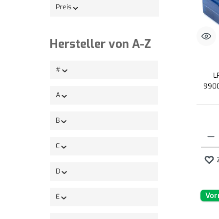
Preis
Hersteller von A-Z
#
L
9900
A
B
Produk
C
D
Vor
E