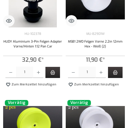
HU-102378
MU-B2901W
HUDY Aluminium 3-Pin Felgen Adapter
MSB1 2WD Felgen Vorne 2.2in 12mm
Vorne/Hinten 1:12 Pan Car
Hex - Weiß (2)
32,90 €*
11,90 €*
Produkt Anzahl: Gib den gewünschten Wert ein oder benutze die Schaltflächen um die Anzahl
Produkt Anzahl: Gib den gewünschten Wert ei
Zum Merkzettel hinzufügen
Zum Merkzettel hinzufügen
Vorrätig
Vorrätig