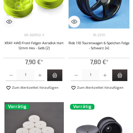
XR-369912-Y
RI-25111
XRAY 4WD Front Felgen Aerodisk Hart
Ride 1:10 Tourenwagen 6-Speichen Felge
12mm Hex - Gelb (2)
- Schwarz (4)
7,90 €*
7,80 €*
Produkt Anzahl: Gib den gewünschten Wert ein oder benutze die Schaltflächen um die Anzahl
Produkt Anzahl: Gib den gewünschten Wert ei
Zum Merkzettel hinzufügen
Zum Merkzettel hinzufügen
Vorrätig
Vorrätig