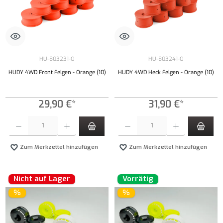
HU-803231-O
HU-803241-O
HUDY 4WD Front Felgen - Orange (10)
HUDY 4WD Heck Felgen - Orange (10)
29,90 €*
31,90 €*
Produkt Anzahl: Gib den gewünschten Wert ein oder benutze die Schaltflächen um die Anzahl
Produkt Anzahl: Gib den gewünschten Wert ei
Zum Merkzettel hinzufügen
Zum Merkzettel hinzufügen
Nicht auf Lager
Vorrätig
%
%