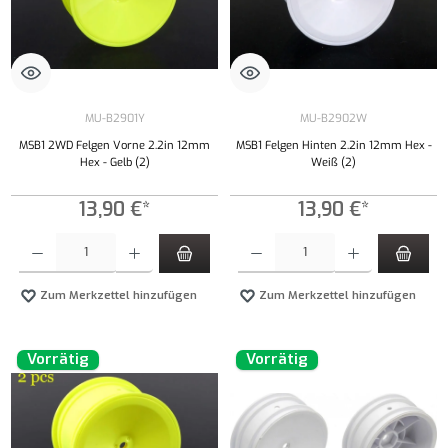
MU-B2901Y
MU-B2902W
MSB1 2WD Felgen Vorne 2.2in 12mm
MSB1 Felgen Hinten 2.2in 12mm Hex -
Hex - Gelb (2)
Weiß (2)
13,90 €*
13,90 €*
Produkt Anzahl: Gib den gewünschten Wert ein oder benutze die Schaltflächen um die Anzahl
Produkt Anzahl: Gib den gewünschten Wert ei
Zum Merkzettel hinzufügen
Zum Merkzettel hinzufügen
Vorrätig
Vorrätig