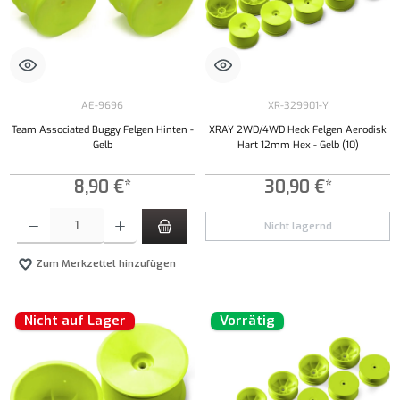
AE-9696
XR-329901-Y
Team Associated Buggy Felgen Hinten -
XRAY 2WD/4WD Heck Felgen Aerodisk
Gelb
Hart 12mm Hex - Gelb (10)
8,90 €*
30,90 €*
Produkt Anzahl: Gib den gewünschten Wert ein oder benutze die Schaltflächen um die Anzahl
Nicht lagernd
Zum Merkzettel hinzufügen
Nicht auf Lager
Vorrätig