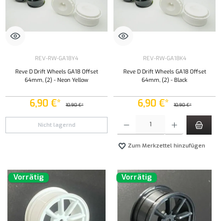
REV-RW-GA18Y4
REV-RW-GA18K4
Reve D Drift Wheels GA18 Offset
Reve D Drift Wheels GA18 Offset
64mm, (2) - Neon Yellow
64mm, (2) - Black
6,90 €*
6,90 €*
10,90 €*
10,90 €*
Produkt Anzahl: Gib den gewünschten Wert ei
Nicht lagernd
Zum Merkzettel hinzufügen
Vorrätig
Vorrätig