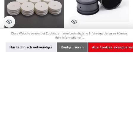
Diese Website verwendet Cookies, um eine bestmögliche Erfahrung bieten zu können.
CS-U7468
CS-U4365
Mehr Informationen ...
Schumacher 1:10 4WD Felge Vorne
Schumacher 1:10 2/4WD Felge Hinten
Nur technisch notwendige
Konfigurieren
Alle Cookies akzeptiere
12mm - Weiß (10)
12mm Sechskant - Schwarz (2)
24,90 €*
5,90 €*
Produkt Anzahl: Gib den gewünschten Wert ein oder benutze die Schaltflächen um die Anzahl
Produkt Anzahl: Gib den gewünschten Wert ei
Zum Merkzettel hinzufügen
Zum Merkzettel hinzufügen
Vorrätig
Vorrätig