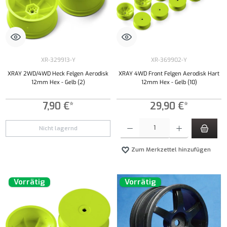
XR-329913-Y
XR-369902-Y
XRAY 2WD/4WD Heck Felgen Aerodisk
XRAY 4WD Front Felgen Aerodisk Hart
12mm Hex - Gelb (2)
12mm Hex - Gelb (10)
7,90 €*
29,90 €*
Produkt Anzahl: Gib den gewünschten Wert ei
Nicht lagernd
Zum Merkzettel hinzufügen
Vorrätig
Vorrätig