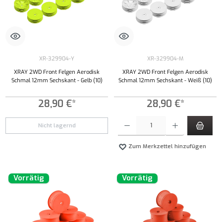
XR-329904-Y
XR-329904-M
XRAY 2WD Front Felgen Aerodisk
XRAY 2WD Front Felgen Aerodisk
Schmal 12mm Sechskant - Gelb (10)
Schmal 12mm Sechskant - Weiß (10)
28,90 €*
28,90 €*
Produkt Anzahl: Gib den gewünschten Wert ei
Nicht lagernd
Zum Merkzettel hinzufügen
Vorrätig
Vorrätig