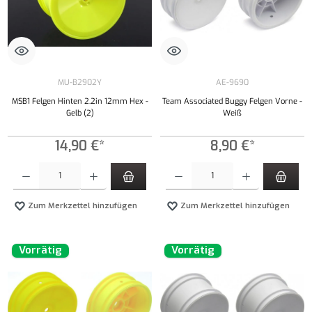
MU-B2902Y
AE-9690
MSB1 Felgen Hinten 2.2in 12mm Hex -
Team Associated Buggy Felgen Vorne -
Gelb (2)
Weiß
14,90 €*
8,90 €*
Produkt Anzahl: Gib den gewünschten Wert ein oder benutze die Schaltflächen um die Anzahl
Produkt Anzahl: Gib den gewünschten Wert ei
Zum Merkzettel hinzufügen
Zum Merkzettel hinzufügen
Vorrätig
Vorrätig