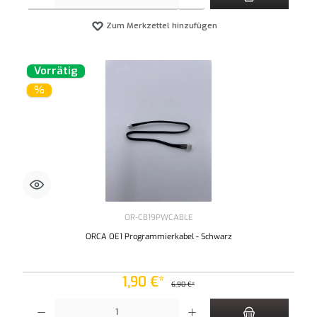
Zum Merkzettel hinzufügen
Vorrätig
%
OR-CB19PWCABLE
ORCA OE1 Programmierkabel - Schwarz
1,90 €*
6,90 €*
Produkt Anzahl: Gib den gewünschten Wert ein oder benutze die Schaltflächen um die An