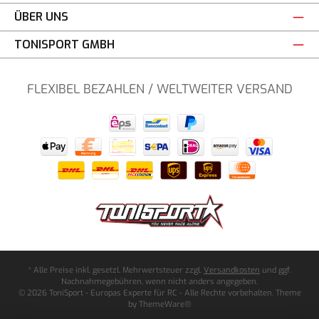
ÜBER UNS
TONISPORT GMBH
FLEXIBEL BEZAHLEN / WELTWEITER VERSAND
* Alle Preise inkl. gesetzl. Mehrwertsteuer zzgl.
Versandkosten
und ggf.
Nachnahmegebühren, wenn nicht anders angegeben.
© 2026 ToniSport - Europas Experte für RC - Alle Rechte vorbehalten. Theme
by
ThemeWare®