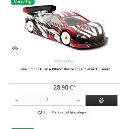
Vorrätig
TT-60237-04
Team Titan BLITZ RS4 190mm Karosserie (unlackiert) 0,4mm
28,90 €*
Produkt Anzahl: Gib den gewünschten Wert ein oder benutze die Schaltflächen um die An
Zum Merkzettel hinzufügen