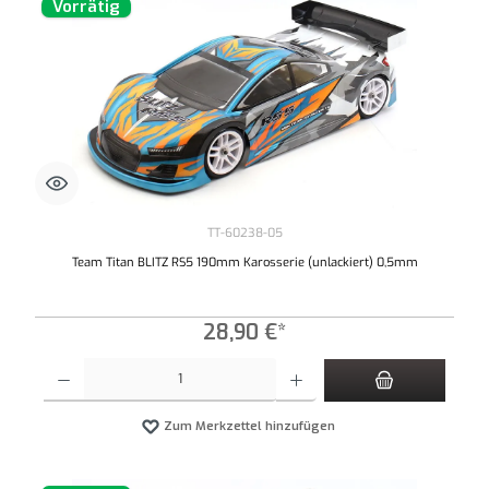
Vorrätig
TT-60238-05
Team Titan BLITZ RS5 190mm Karosserie (unlackiert) 0,5mm
28,90 €*
Produkt Anzahl: Gib den gewünschten Wert ein oder benutze die Schaltflächen um die An
Zum Merkzettel hinzufügen