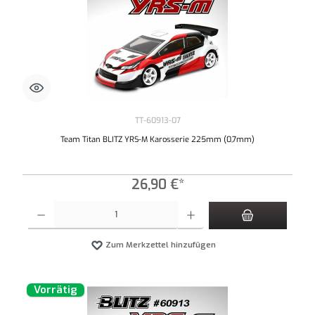
TT-60913-07
Team Titan BLITZ YRS-M Karosserie 225mm (0,7mm)
26,90 €*
Produkt Anzahl: Gib den gewünschten Wert ein oder benutze die Schaltflächen um die An
Zum Merkzettel hinzufügen
Vorrätig