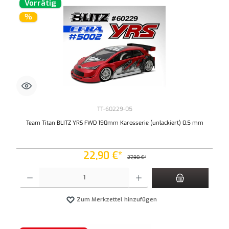
Vorrätig
%
TT-60229-05
Team Titan BLITZ YRS FWD 190mm Karosserie (unlackiert) 0.5 mm
22,90 €*
27,90 €*
Produkt Anzahl: Gib den gewünschten Wert ein oder benutze die Schaltflächen um die An
Zum Merkzettel hinzufügen