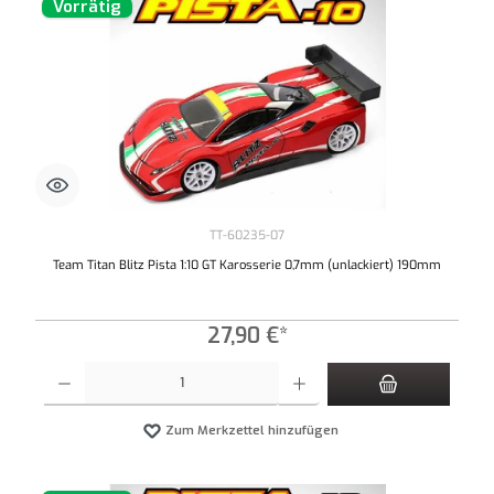
Vorrätig
TT-60235-07
Team Titan Blitz Pista 1:10 GT Karosserie 0,7mm (unlackiert) 190mm
27,90 €*
Produkt Anzahl: Gib den gewünschten Wert ein oder benutze die Schaltflächen um die An
Zum Merkzettel hinzufügen