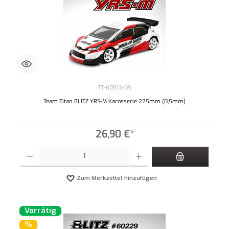
TT-60913-05
Team Titan BLITZ YRS-M Karosserie 225mm (0,5mm)
26,90 €*
Produkt Anzahl: Gib den gewünschten Wert ein oder benutze die Schaltflächen um die An
Zum Merkzettel hinzufügen
Vorrätig
%