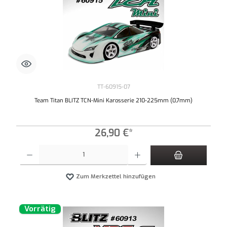
TT-60915-07
Team Titan BLITZ TCN-Mini Karosserie 210-225mm (0,7mm)
26,90 €*
Produkt Anzahl: Gib den gewünschten Wert ein oder benutze die Schaltflächen um die An
Zum Merkzettel hinzufügen
Vorrätig