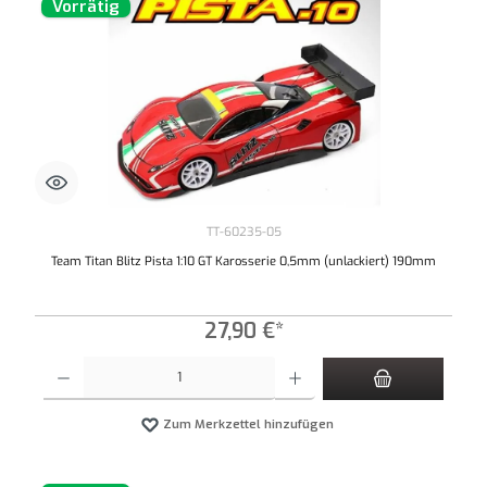
Vorrätig
TT-60235-05
Team Titan Blitz Pista 1:10 GT Karosserie 0,5mm (unlackiert) 190mm
27,90 €*
Produkt Anzahl: Gib den gewünschten Wert ein oder benutze die Schaltflächen um die An
Zum Merkzettel hinzufügen