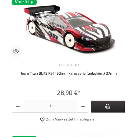
Vorrätig
TT-60237-07
Team Titan BLITZ RS4 190mm Karosserie (unlackiert) 0,7mm
28,90 €*
Produkt Anzahl: Gib den gewünschten Wert ein oder benutze die Schaltflächen um die An
Zum Merkzettel hinzufügen