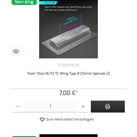
Vorrätig
TT-60317B-05
Team Titan BLITZ TC Wing Type B 0.5mm Speciale (1)
7,00 €*
Produkt Anzahl: Gib den gewünschten Wert ein oder benutze die Schaltflächen um die An
Zum Merkzettel hinzufügen