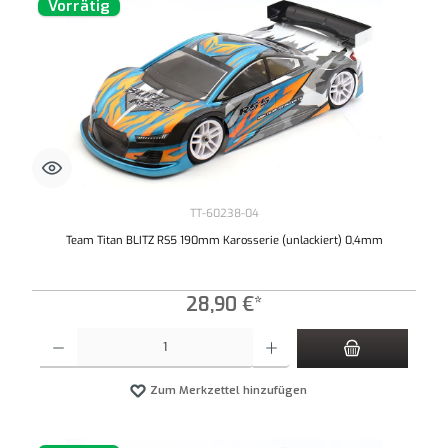
Vorrätig
TT-60238-04
Team Titan BLITZ RS5 190mm Karosserie (unlackiert) 0,4mm
28,90 €*
Produkt Anzahl: Gib den gewünschten Wert ein oder benutze die Schaltflächen um die An
Zum Merkzettel hinzufügen