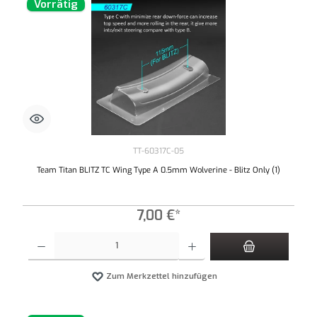
Vorrätig
TT-60317C-05
Team Titan BLITZ TC Wing Type A 0.5mm Wolverine - Blitz Only (1)
7,00 €*
Produkt Anzahl: Gib den gewünschten Wert ein oder benutze die Schaltflächen um die An
Zum Merkzettel hinzufügen