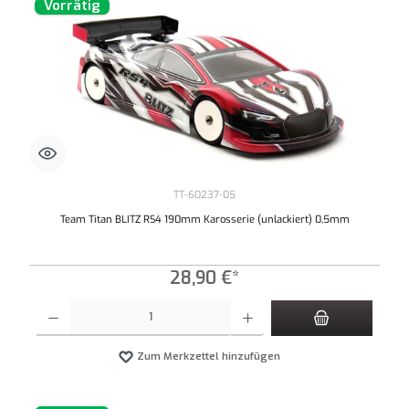
Vorrätig
TT-60237-05
Team Titan BLITZ RS4 190mm Karosserie (unlackiert) 0,5mm
28,90 €*
Produkt Anzahl: Gib den gewünschten Wert ein oder benutze die Schaltflächen um die An
Zum Merkzettel hinzufügen