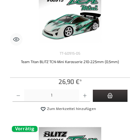
TT-60915-05
Team Titan BLITZ TCN-Mini Karosserie 210-225mm (0,5mm)
26,90 €*
Produkt Anzahl: Gib den gewünschten Wert ein oder benutze die Schaltflächen um die An
Zum Merkzettel hinzufügen
Vorrätig