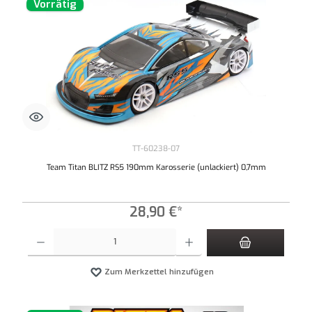
Vorrätig
TT-60238-07
Team Titan BLITZ RS5 190mm Karosserie (unlackiert) 0,7mm
28,90 €*
Produkt Anzahl: Gib den gewünschten Wert ein oder benutze die Schaltflächen um die An
Zum Merkzettel hinzufügen