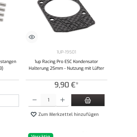
1UP-19501
rstangen
1up Racing Pro ESC Kondensator
3)
Halterung 25mm - Nutzung mit Lüfter
9,90 €*
zahl zu erhöhen oder zu reduzieren.
Produkt Anzahl: Gib den gewünschten Wert ein oder benutze die 
Zum Merkzettel hinzufügen
Vorrätig