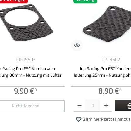
1UP-19503
1UP-19502
p Racing Pro ESC Kondensator
1up Racing Pro ESC Konden
rung 30mm - Nutzung mit Lüfter
Halterung 25mm - Nutzung oh
9,90 €*
8,90 €*
Produkt Anzahl: Gib den gewünschte
Nicht lagernd
Zum Merkzettel hinzu