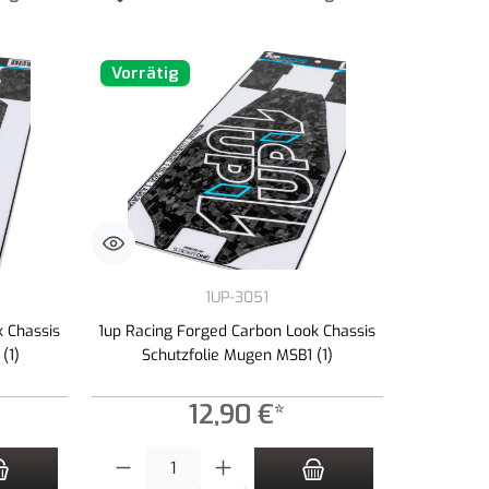
Vorrätig
1UP-3051
k Chassis
1up Racing Forged Carbon Look Chassis
(1)
Schutzfolie Mugen MSB1 (1)
12,90 €*
n Wert ein oder benutze die Schaltflächen um die Anzahl zu erhöhen oder zu redu
Produkt Anzahl: Gib den gewünschten Wert ein oder benutze die 