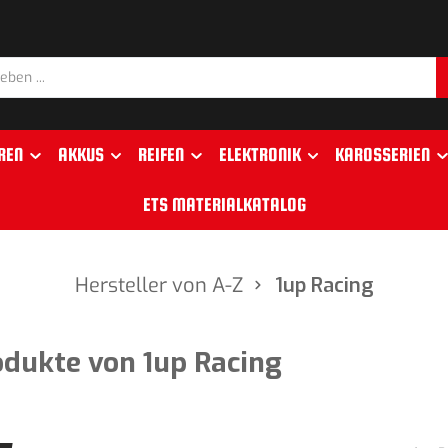
REN
AKKUS
REIFEN
ELEKTRONIK
KAROSSERIEN
ETS MATERIALKATALOG
Hersteller von A-Z
1up Racing
odukte von 1up Racing