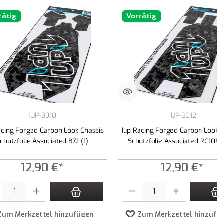
rätig
Vorrätig
1UP-3010
1UP-3012
acing Forged Carbon Look Chassis
1up Racing Forged Carbon Loo
chutzfolie Associated B7.1 (1)
Schutzfolie Associated RC10
12,90 €*
12,90 €*
t Anzahl: Gib den gewünschten Wert ein oder benutze die Schaltflächen um die An
Produkt Anzahl: Gib den gewünschte
Zum Merkzettel hinzufügen
Zum Merkzettel hinzu