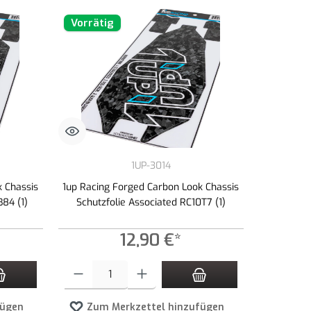
Vorrätig
1UP-3014
k Chassis
1up Racing Forged Carbon Look Chassis
B84 (1)
Schutzfolie Associated RC10T7 (1)
12,90 €*
zahl zu erhöhen oder zu reduzieren.
n Wert ein oder benutze die Schaltflächen um die Anzahl zu erhöhen oder zu redu
Produkt Anzahl: Gib den gewünschten Wert ein oder benutze die 
fügen
Zum Merkzettel hinzufügen