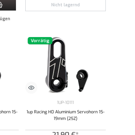
zahl zu erhöhen oder zu reduzieren.
n Wert ein oder benutze die Schaltflächen um die Anzahl zu erhöhen oder zu redu
Nicht lagernd
fügen
Vorrätig
1UP-10111
ohorn 15-
1up Racing HD Aluminium Servohorn 15-
19mm (25Z)
21,90 €*