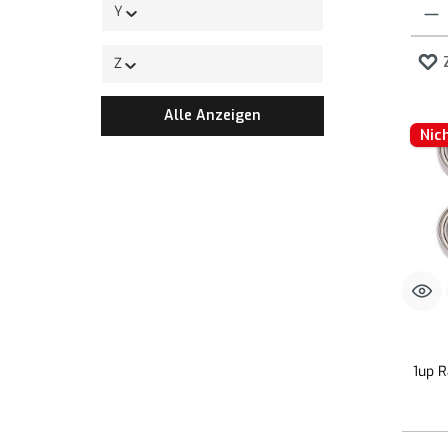
Produk
Y
Z
Alle Anzeigen
Nic
1up R