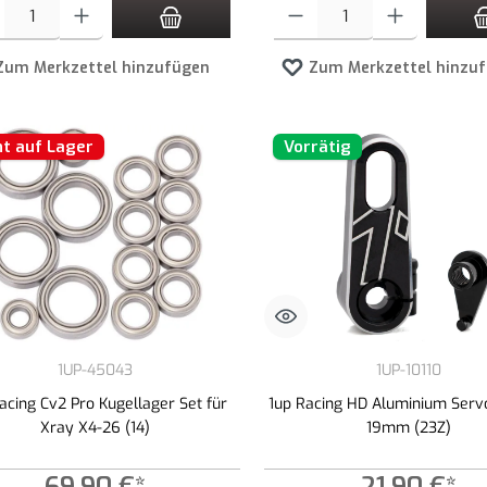
t Anzahl: Gib den gewünschten Wert ein oder benutze die Schaltflächen um die An
Produkt Anzahl: Gib den gewünschte
Zum Merkzettel hinzufügen
Zum Merkzettel hinzu
ht auf Lager
Vorrätig
1UP-45043
1UP-10110
acing Cv2 Pro Kugellager Set für
1up Racing HD Aluminium Serv
Xray X4-26 (14)
19mm (23Z)
69,90 €*
21,90 €*