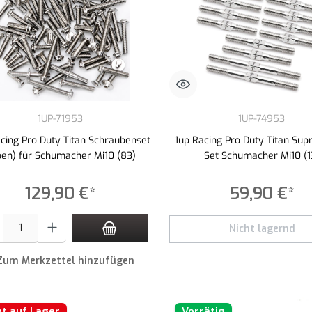
1UP-71953
1UP-74953
cing Pro Duty Titan Schraubenset
1up Racing Pro Duty Titan Sup
ben) für Schumacher Mi10 (83)
Set Schumacher Mi10 (1
129,90 €*
59,90 €*
t Anzahl: Gib den gewünschten Wert ein oder benutze die Schaltflächen um die An
Nicht lagernd
Zum Merkzettel hinzufügen
ht auf Lager
Vorrätig