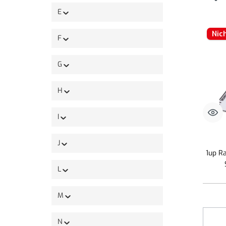
E
Nic
F
G
H
I
J
1up R
L
M
N