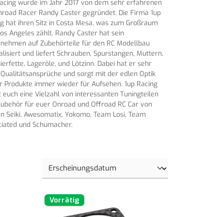
acing wurde im Jahr 2017 von dem sehr erfahrenen
road Racer Randy Caster gegründet. Die Firma 1up
g hat ihren Sitz in Costa Mesa, was zum Großraum
os Angeles zählt. Randy Caster hat sein
nehmen auf Zubehörteile für den RC Modellbau
alisiert und liefert Schrauben, Spurstangen, Muttern,
erfette, Lageröle, und Lötzinn. Dabei hat er sehr
Qualitätsansprüche und sorgt mit der edlen Optik
r Produkte immer wieder für Aufsehen. 1up Racing
t euch eine Vielzahl von interessanten Tuningteilen
ubehör für euer Onroad und Offroad RC Car von
 Seiki, Awesomatix, Yokomo, Team Losi, Team
ciated und Schumacher.
Vorrätig