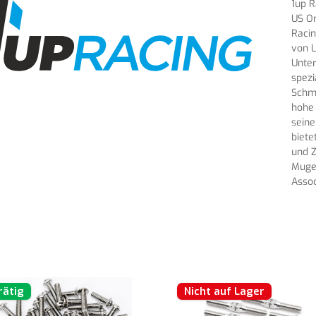
1up R
US On
Racin
von L
Unter
spezi
Schmi
hohe 
seine
biete
und Z
Mugen
Asso
rätig
Nicht auf Lager