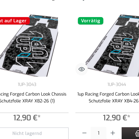
ht auf Lager
Vorrätig
1UP-3043
1UP-3044
acing Forged Carbon Look Chassis
1up Racing Forged Carbon Loo
Schutzfolie XRAY XB2-26 (1)
Schutzfolie XRAY XB4-26 
12,90 €*
12,90 €*
Produkt Anzahl: Gib den gewünschte
Nicht lagernd