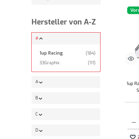
Vor
Hersteller von A-Z
#
1up Racing
(184)
33Graphix
(111)
A
1up R
S
B
C
Produk
D