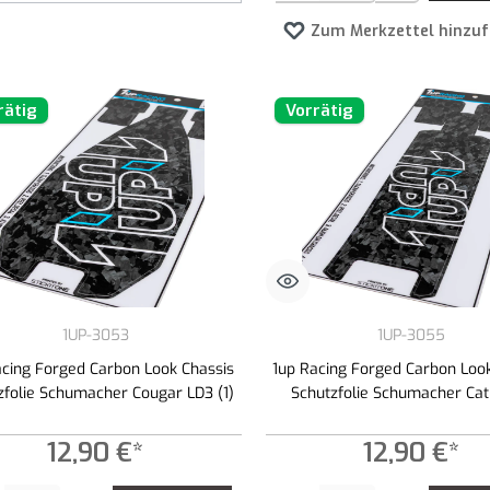
Zum Merkzettel hinzu
rätig
Vorrätig
1UP-3053
1UP-3055
acing Forged Carbon Look Chassis
1up Racing Forged Carbon Loo
zfolie Schumacher Cougar LD3 (1)
Schutzfolie Schumacher Cat 
12,90 €*
12,90 €*