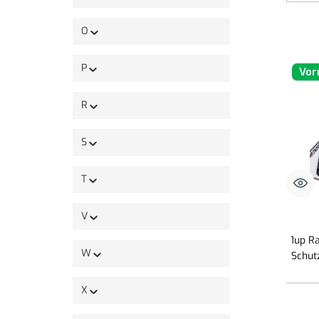
O
P
Vor
R
S
T
V
1up R
W
Schut
X