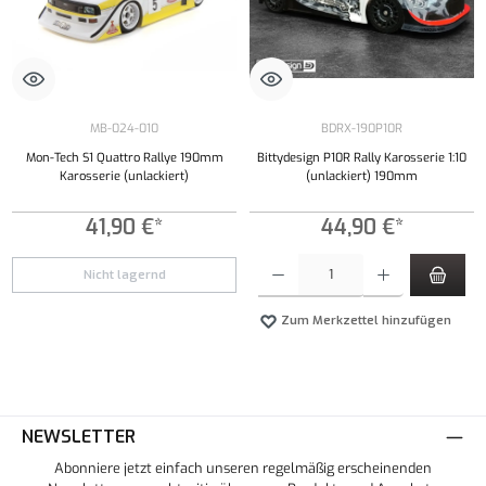
MB-024-010
BDRX-190P10R
Mon-Tech S1 Quattro Rallye 190mm
Bittydesign P10R Rally Karosserie 1:10
Karosserie (unlackiert)
(unlackiert) 190mm
41,90 €*
44,90 €*
Produkt Anzahl: Gib den gewünschten Wert ei
Nicht lagernd
Zum Merkzettel hinzufügen
NEWSLETTER
Abonniere jetzt einfach unseren regelmäßig erscheinenden