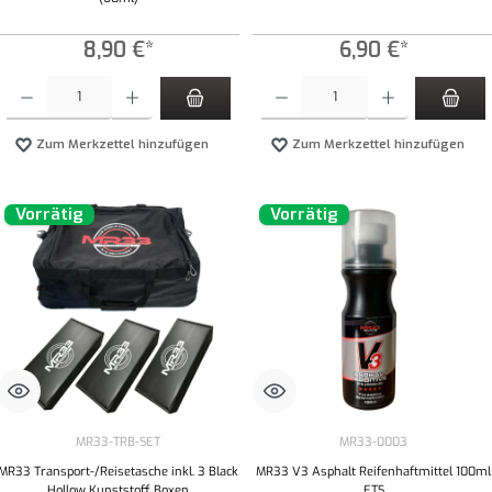
8,90 €*
6,90 €*
Produkt Anzahl: Gib den gewünschten Wert ein oder benutze die Schaltflächen um die Anzahl zu
Produkt Anzahl: Gib den gewünschten Wert ei
Zum Merkzettel hinzufügen
Zum Merkzettel hinzufügen
Vorrätig
Vorrätig
MR33-TRB-SET
MR33-0003
MR33 Transport-/Reisetasche inkl. 3 Black
MR33 V3 Asphalt Reifenhaftmittel 100ml
Hollow Kunststoff Boxen
ETS