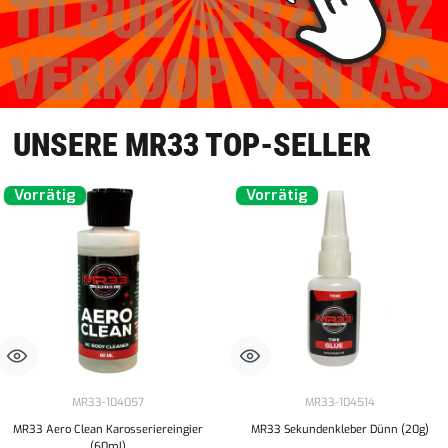
UNSERE MR33 TOP-SELLER
Vorrätig
Vorrätig
MR33-104057
MR33-104514
MR33 Aero Clean Karosseriereingier
MR33 Sekundenkleber Dünn (20g)
(60ml)