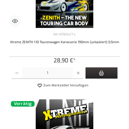
MX-MTB0427-L
Xtreme ZENITH 1:10 Tourenwagen Karosserie 190mm (unlackiert) 0,5mm
28,90 €*
Produkt Anzahl: Gib den gewünschten Wert ein oder benutze die Schaltflächen um die An
Zum Merkzettel hinzufügen
Vorrätig