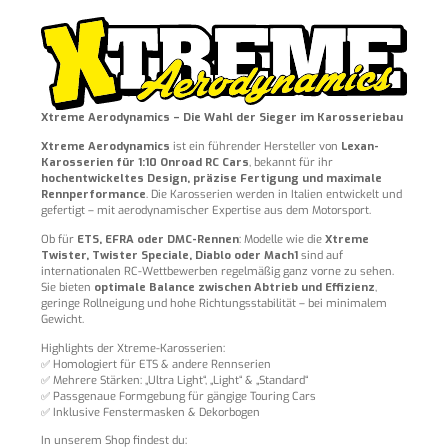
Xtreme Aerodynamics – Die Wahl der Sieger im Karosseriebau
Xtreme Aerodynamics
ist ein führender Hersteller von
Lexan-
Karosserien für 1:10 Onroad RC Cars
, bekannt für ihr
hochentwickeltes Design, präzise Fertigung und maximale
Rennperformance
. Die Karosserien werden in Italien entwickelt und
gefertigt – mit aerodynamischer Expertise aus dem Motorsport.
Ob für
ETS, EFRA oder DMC-Rennen
: Modelle wie die
Xtreme
Twister, Twister Speciale, Diablo oder Mach1
sind auf
internationalen RC-Wettbewerben regelmäßig ganz vorne zu sehen.
Sie bieten
optimale Balance zwischen Abtrieb und Effizienz
,
geringe Rollneigung und hohe Richtungsstabilität – bei minimalem
Gewicht.
Highlights der Xtreme-Karosserien:
✅ Homologiert für ETS & andere Rennserien
✅ Mehrere Stärken: „Ultra Light“, „Light“ & „Standard“
✅ Passgenaue Formgebung für gängige Touring Cars
✅ Inklusive Fenstermasken & Dekorbogen
In unserem Shop findest du: