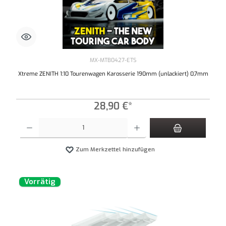
MX-MTB0427-ETS
Xtreme ZENITH 1:10 Tourenwagen Karosserie 190mm (unlackiert) 0,7mm
28,90 €*
Produkt Anzahl: Gib den gewünschten Wert ein oder benutze die Schaltflächen um die An
Zum Merkzettel hinzufügen
Vorrätig