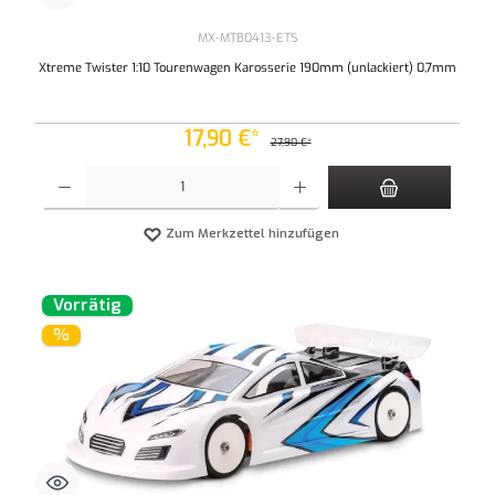
MX-MTB0413-ETS
Xtreme Twister 1:10 Tourenwagen Karosserie 190mm (unlackiert) 0,7mm
17,90 €*
27,90 €*
Produkt Anzahl: Gib den gewünschten Wert ein oder benutze die Schaltflächen um die An
Zum Merkzettel hinzufügen
Vorrätig
%