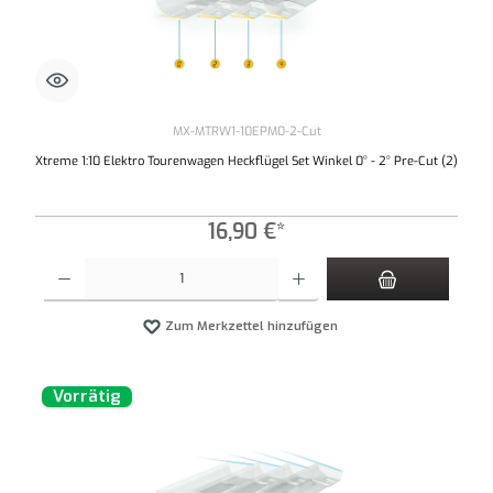
MX-MTRW1-10EPM0-2-Cut
Xtreme 1:10 Elektro Tourenwagen Heckflügel Set Winkel 0° - 2° Pre-Cut (2)
16,90 €*
Produkt Anzahl: Gib den gewünschten Wert ein oder benutze die Schaltflächen um die An
Zum Merkzettel hinzufügen
Vorrätig