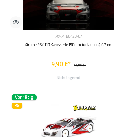
MX-MTB0420-07
Xtreme RSX 1:10 Karosserie 190mm (unlackiert) 0.7mm
9,90 €*
26,90 €*
Nicht lagernd
Vorrätig
%