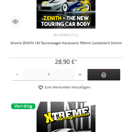
MX-MTB0427-UL
Xtreme ZENITH 1:10 Tourenwagen Karosserie 190mm (unlackiert) 0,4mm
28,90 €*
Produkt Anzahl: Gib den gewünschten Wert ein oder benutze die Schaltflächen um die An
Zum Merkzettel hinzufügen
Vorrätig