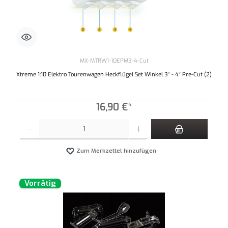
MX-MTRW1-10EPM3-4-Cut
Xtreme 1:10 Elektro Tourenwagen Heckflügel Set Winkel 3° - 4° Pre-Cut (2)
16,90 €*
Produkt Anzahl: Gib den gewünschten Wert ein oder benutze die Schaltflächen um die An
Zum Merkzettel hinzufügen
Vorrätig