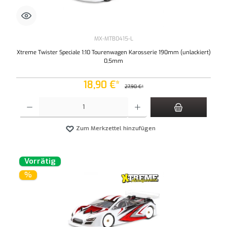
MX-MTB0415-L
Xtreme Twister Speciale 1:10 Tourenwagen Karosserie 190mm (unlackiert)
0,5mm
18,90 €*
27,90 €*
Produkt Anzahl: Gib den gewünschten Wert ein oder benutze die Schaltflächen um die An
Zum Merkzettel hinzufügen
Vorrätig
%