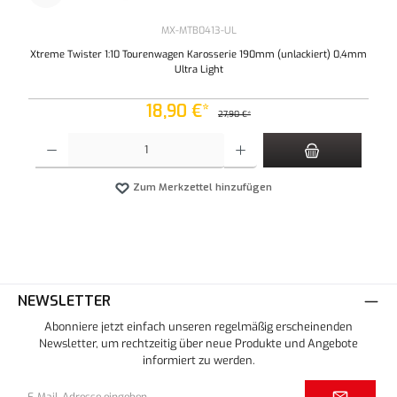
MX-MTB0413-UL
Xtreme Twister 1:10 Tourenwagen Karosserie 190mm (unlackiert) 0,4mm
Ultra Light
18,90 €*
27,90 €*
Produkt Anzahl: Gib den gewünschten Wert ein oder benutze die Schaltflächen um die An
Zum Merkzettel hinzufügen
NEWSLETTER
Abonniere jetzt einfach unseren regelmäßig erscheinenden
Newsletter, um rechtzeitig über neue Produkte und Angebote
informiert zu werden.
E-