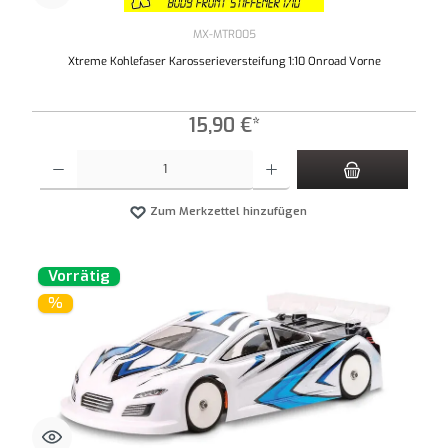
MX-MTR005
Xtreme Kohlefaser Karosserieversteifung 1:10 Onroad Vorne
15,90 €*
Produkt Anzahl: Gib den gewünschten Wert ein oder benutze die Schaltflächen um die An
Zum Merkzettel hinzufügen
Vorrätig
%