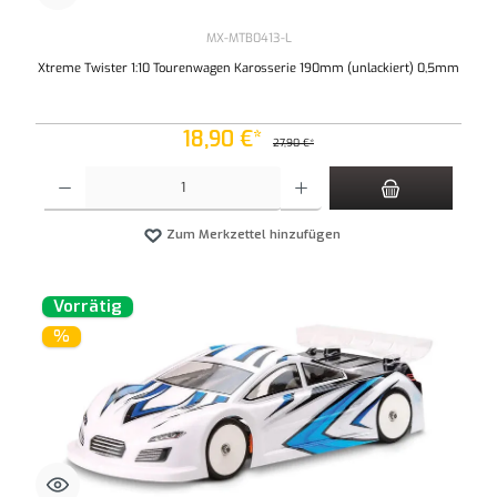
MX-MTB0413-L
Xtreme Twister 1:10 Tourenwagen Karosserie 190mm (unlackiert) 0,5mm
18,90 €*
27,90 €*
Produkt Anzahl: Gib den gewünschten Wert ein oder benutze die Schaltflächen um die An
Zum Merkzettel hinzufügen
Vorrätig
%