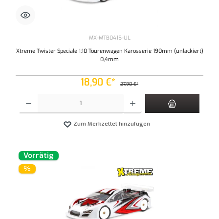
MX-MTB0415-UL
Xtreme Twister Speciale 1:10 Tourenwagen Karosserie 190mm (unlackiert)
0,4mm
18,90 €*
27,90 €*
Produkt Anzahl: Gib den gewünschten Wert ein oder benutze die Schaltflächen um die An
Zum Merkzettel hinzufügen
Vorrätig
%