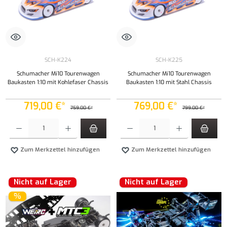
SCH-K224
SCH-K225
Schumacher Mi10 Tourenwagen
Schumacher Mi10 Tourenwagen
Baukasten 1:10 mit Kohlefaser Chassis
Baukasten 1:10 mit Stahl Chassis
719,00 €*
769,00 €*
759,00 €*
799,00 €*
Produkt Anzahl: Gib den gewünschten Wert ein oder benutze die Schaltflächen um die Anzahl
Produkt Anzahl: Gib den gewünschten Wert ei
Zum Merkzettel hinzufügen
Zum Merkzettel hinzufügen
Nicht auf Lager
Nicht auf Lager
%