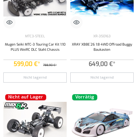
MTC3-STEEL
XR-350163
Mugen Seiki MTC-3 Touring Car Kit 1:10
XRAY XB8E`26 1:8 4WD Offroad Buggy
PLUS WeiRC DLC Stahl Chassis
Baukasten
599,00 €*
649,00 €*
788,90 €*
Nicht lagernd
Nicht lagernd
Nicht auf Lager
Vorrätig