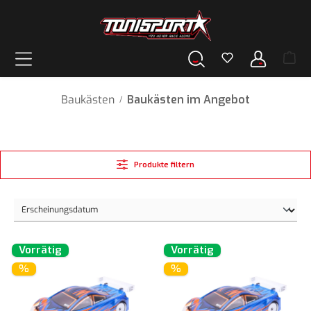
alt springen
Baukästen
Baukästen im Angebot
/
Produkte filtern
Vorrätig
Vorrätig
%
%