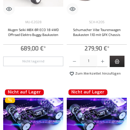
MU-E2028
SCH-K205
Mugen Seiki MBX-8R ECO 1:8 4WD
Schumacher Vibe Tourenwagen
Offroad Elektro Buggy Baukasten
Baukasten 1:10 mit GFK Chassis
689,00 €*
279,90 €*
Produkt Anzahl: Gib den gewünschten Wert ei
Nicht lagernd
Zum Merkzettel hinzufügen
Nicht auf Lager
Nicht auf Lager
%