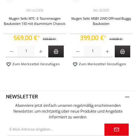
MU-A2006
MU-B2001
Mugen Seiki MTC-3 Tourenwagen
Mugen Seiki MSB1 2WD Offroad Buggy
Baukasten 1:10 mit Aluminium Chassis
Baukasten
569,00 €*
399,00 €*
729,00 €*
449,00 €*
Produkt Anzahl: Gib den gewünschten Wert ein oder benutze die Schaltflächen um die Anzahl
Produkt Anzahl: Gib den gewünschten Wert ei
Zum Merkzettel hinzufügen
Zum Merkzettel hinzufügen
NEWSLETTER
Abonniere jetzt einfach unseren regelmäßig erscheinenden
Newsletter, um rechtzeitig über neue Produkte und Angebote
informiert zu werden.
E-
Mail-
Adresse*