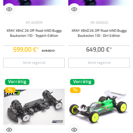
XR-360019
XR-360020
XRAY XB4C`26 Off Road 4WD Buggy
XRAY XB4D`26 Off Road 4WD Buggy
Baukasten 1:10 - Teppich Edition
Baukasten 1:10 - Dirt Edition
599,00 €*
649,00 €*
649,00 €*
Nicht lagernd
Nicht lagernd
Vorrätig
Vorrätig
%
%