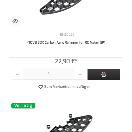
IN8-30026
INOV8 3DX Carbon Aero Rammer für RC Maker SP1
22,90 €*
Produkt Anzahl: Gib den gewünschten Wert ein oder benutze die Schaltflächen um die An
Zum Merkzettel hinzufügen
Vorrätig