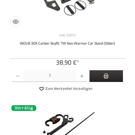
IN8-30031
INOV8 3DX Carbon SkyRC TW Neo Warmer Car Stand (Silber)
38,90 €*
Produkt Anzahl: Gib den gewünschten Wert ein oder benutze die Schaltflächen um die An
Zum Merkzettel hinzufügen
Vorrätig