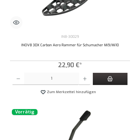
IN8-30029
INOV8 3DX Carbon Aero Rammer für Schumacher Mi9/Mi10
22,90 €*
Produkt Anzahl: Gib den gewünschten Wert ein oder benutze die Schaltflächen um die An
Zum Merkzettel hinzufügen
Vorrätig