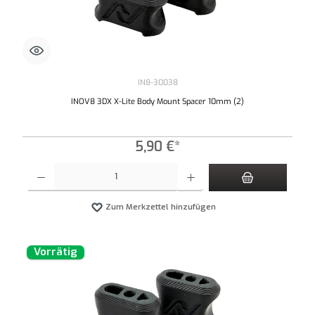
IN8-30038
INOV8 3DX X-Lite Body Mount Spacer 10mm (2)
5,90 €*
Produkt Anzahl: Gib den gewünschten Wert ein oder benutze die Schaltflächen um die An
Zum Merkzettel hinzufügen
Vorrätig