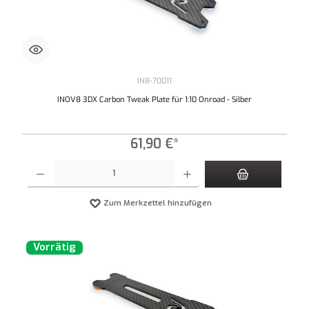
IN8-70011
INOV8 3DX Carbon Tweak Plate für 1:10 Onroad - Silber
61,90 €*
Produkt Anzahl: Gib den gewünschten Wert ein oder benutze die Schaltflächen um die An
Zum Merkzettel hinzufügen
Vorrätig