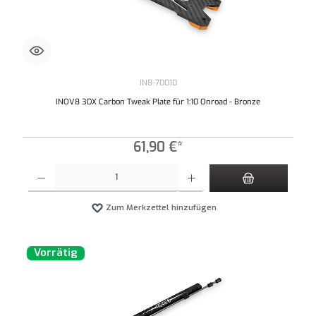
IN8-70010
INOV8 3DX Carbon Tweak Plate für 1:10 Onroad - Bronze
61,90 €*
Produkt Anzahl: Gib den gewünschten Wert ein oder benutze die Schaltflächen um die An
Zum Merkzettel hinzufügen
Vorrätig