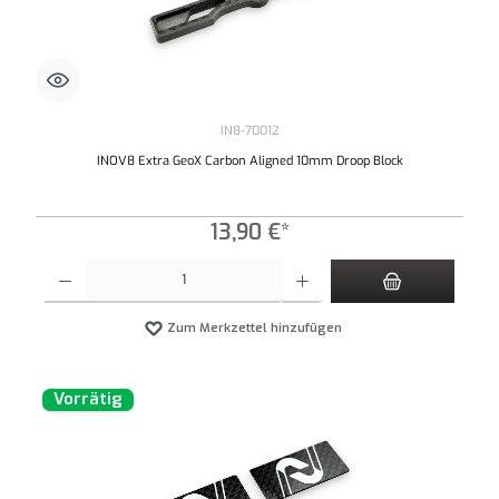
IN8-70012
INOV8 Extra GeoX Carbon Aligned 10mm Droop Block
13,90 €*
Produkt Anzahl: Gib den gewünschten Wert ein oder benutze die Schaltflächen um die An
Zum Merkzettel hinzufügen
Vorrätig