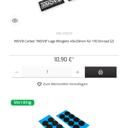
IN8-20025
INOV8 Carbon "INOV8" Logo Winglets 40x20mm für 1:10 Onroad (2)
10,90 €*
Produkt Anzahl: Gib den gewünschten Wert ein oder benutze die Schaltflächen um die An
Zum Merkzettel hinzufügen
Vorrätig