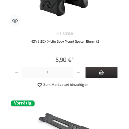
IN8-30039
INOV8 3DX X-Lite Body Mount Spacer 15mm (2
5,90 €*
Produkt Anzahl: Gib den gewünschten Wert ein oder benutze die Schaltflächen um die An
Zum Merkzettel hinzufügen
Vorrätig