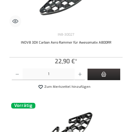
IN8-30027
INOV8 3DX Carbon Aero Rammer für Awesomatix A800RR
22,90 €*
Produkt Anzahl: Gib den gewünschten Wert ein oder benutze die Schaltflächen um die An
Zum Merkzettel hinzufügen
Vorrätig