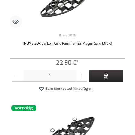
IN8-30028
INOV8 3DX Carbon Aero Rammer für Mugen Seiki MTC-3
22,90 €*
Produkt Anzahl: Gib den gewünschten Wert ein oder benutze die Schaltflächen um die An
Zum Merkzettel hinzufügen
Vorrätig