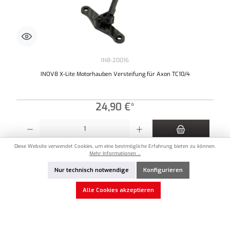
IN8-20016
INOV8 X-Lite Motorhauben Versteifung für Axon TC10/4
24,90 €*
Produkt Anzahl: Gib den gewünschten Wert ein oder benutze die Schaltflächen um die An
Diese Website verwendet Cookies, um eine bestmögliche Erfahrung bieten zu können.
Zum Merkzettel hinzufügen
Mehr Informationen ...
Nur technisch notwendige
Konfigurieren
Vorrätig
Alle Cookies akzeptieren