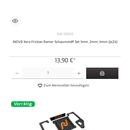
IN8-30035
INOV8 Xero Friction Ramer Schaumstoff Set 1mm, 2mm, 4mm (je24)
13,90 €*
Produkt Anzahl: Gib den gewünschten Wert ein oder benutze die Schaltflächen um die An
Zum Merkzettel hinzufügen
Vorrätig