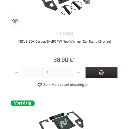
IN8-30030
INOV8 3DX Carbon SkyRC TW Neo Warmer Car Stand (Bronze)
38,90 €*
Produkt Anzahl: Gib den gewünschten Wert ein oder benutze die Schaltflächen um die An
Zum Merkzettel hinzufügen
Vorrätig