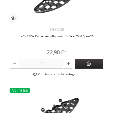
IN8-30025
INOV8 3DX Carbon Aero Rammer für Xray X4-25/X4-26
22,90 €*
Produkt Anzahl: Gib den gewünschten Wert ein oder benutze die Schaltflächen um die An
Zum Merkzettel hinzufügen
Vorrätig