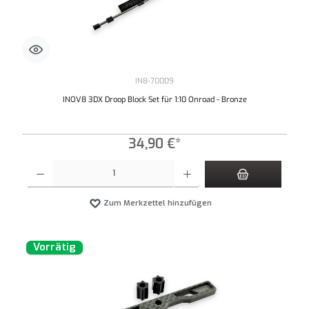
IN8-70009
INOV8 3DX Droop Block Set für 1:10 Onroad - Bronze
34,90 €*
Produkt Anzahl: Gib den gewünschten Wert ein oder benutze die Schaltflächen um die An
Zum Merkzettel hinzufügen
Vorrätig