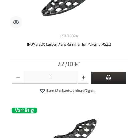
IN8-30024
INOV8 3DX Carbon Aero Rammer für Yokomo MS2.0
22,90 €*
Produkt Anzahl: Gib den gewünschten Wert ein oder benutze die Schaltflächen um die An
Zum Merkzettel hinzufügen
Vorrätig