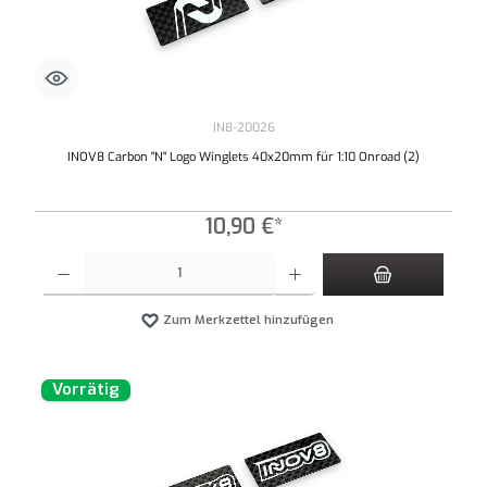
IN8-20026
INOV8 Carbon "N" Logo Winglets 40x20mm für 1:10 Onroad (2)
10,90 €*
Produkt Anzahl: Gib den gewünschten Wert ein oder benutze die Schaltflächen um die An
Zum Merkzettel hinzufügen
Vorrätig