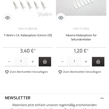
TW-CH-003-04
YOK-YT-ONA
T-Work´s CA. Klebespitzen 0,4mm (10)
Yokomo Klebespitzen für
Sekundenkleber
3,40 €*
1,20 €*
Produkt Anzahl: Gib den gewünschten Wert ein oder benutze die Schaltflächen um die Anzahl
Produkt Anzahl: Gib den gewünschten Wert ei
Zum Merkzettel hinzufügen
Zum Merkzettel hinzufügen
NEWSLETTER
Abonniere jetzt einfach unseren regelmäßig erscheinenden