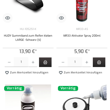
HU-105251-K
MR33-AS
HUDY Gummiband zum Reifen kleben
MR33 Aktivator Spray 200ml
LARGE -Schwarz (4)
13,90 €*
5,90 €*
Produkt Anzahl: Gib den gewünschten Wert ein oder benutze die Schaltflächen um die Anzahl
Produkt Anzahl: Gib den gewünschten Wert ei
Zum Merkzettel hinzufügen
Zum Merkzettel hinzufügen
Vorrätig
Vorrätig