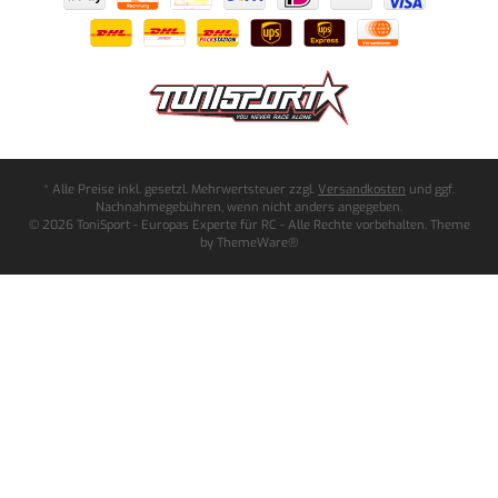
* Alle Preise inkl. gesetzl. Mehrwertsteuer zzgl.
Versandkosten
und ggf.
Nachnahmegebühren, wenn nicht anders angegeben.
© 2026 ToniSport - Europas Experte für RC - Alle Rechte vorbehalten. Theme
by
ThemeWare®