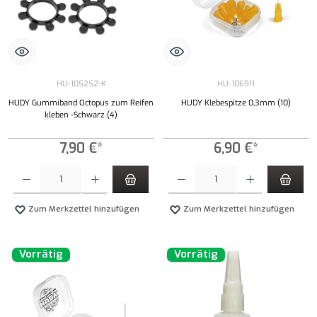
HU-105252-K
HU-106911
HUDY Gummiband Octopus zum Reifen
HUDY Klebespitze 0,3mm (10)
kleben -Schwarz (4)
7,90 €*
6,90 €*
Produkt Anzahl: Gib den gewünschten Wert ein oder benutze die Schaltflächen um die Anzahl
Produkt Anzahl: Gib den gewünschten Wert ei
Zum Merkzettel hinzufügen
Zum Merkzettel hinzufügen
Vorrätig
Vorrätig