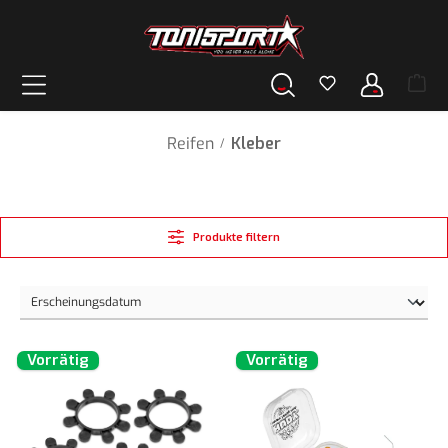
alt springen
Reifen
Kleber
/
Produkte filtern
Vorrätig
Vorrätig