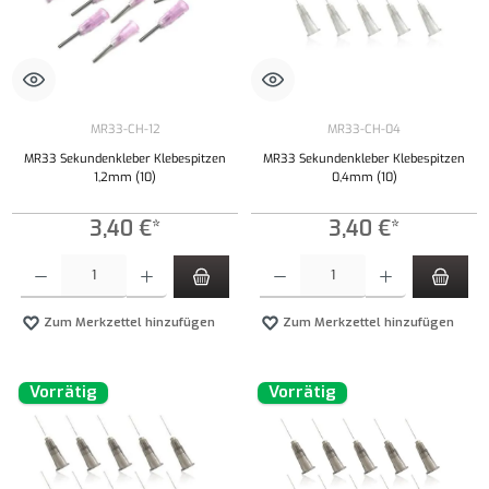
MR33-CH-12
MR33-CH-04
MR33 Sekundenkleber Klebespitzen
MR33 Sekundenkleber Klebespitzen
1,2mm (10)
0,4mm (10)
3,40 €*
3,40 €*
Produkt Anzahl: Gib den gewünschten Wert ein oder benutze die Schaltflächen um die Anzahl
Produkt Anzahl: Gib den gewünschten Wert ei
Zum Merkzettel hinzufügen
Zum Merkzettel hinzufügen
Vorrätig
Vorrätig