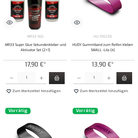
MR33-SGS
HU-105250
MR33 Super Glue Sekundenkleber und
HUDY Gummiband zum Reifen kleben
Aktivator Set (2+1)
SMALL -Lila (4)
17,90 €*
13,90 €*
Produkt Anzahl: Gib den gewünschten Wert ein oder benutze die Schaltflächen um die Anzahl
Produkt Anzahl: Gib den gewünschten Wert ei
Zum Merkzettel hinzufügen
Zum Merkzettel hinzufügen
Vorrätig
Vorrätig