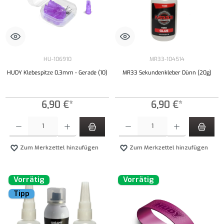
HU-106910
MR33-104514
HUDY Klebespitze 0,3mm - Gerade (10)
MR33 Sekundenkleber Dünn (20g)
6,90 €*
6,90 €*
Produkt Anzahl: Gib den gewünschten Wert ein oder benutze die Schaltflächen um die Anzahl
Produkt Anzahl: Gib den gewünschten Wert ei
Zum Merkzettel hinzufügen
Zum Merkzettel hinzufügen
Vorrätig
Vorrätig
Tipp