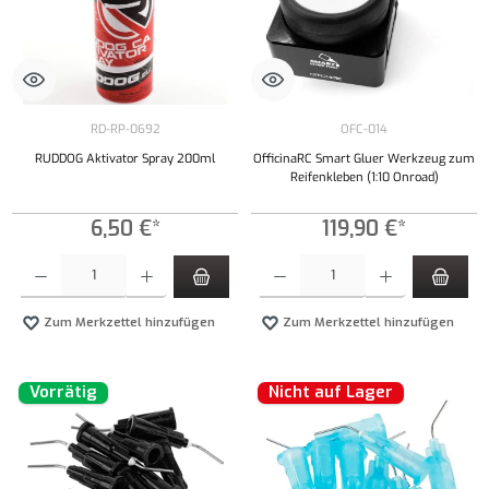
RD-RP-0692
OFC-014
RUDDOG Aktivator Spray 200ml
OfficinaRC Smart Gluer Werkzeug zum
Reifenkleben (1:10 Onroad)
6,50 €*
119,90 €*
Produkt Anzahl: Gib den gewünschten Wert ein oder benutze die Schaltflächen um die Anzahl
Produkt Anzahl: Gib den gewünschten Wert ei
Zum Merkzettel hinzufügen
Zum Merkzettel hinzufügen
Vorrätig
Nicht auf Lager