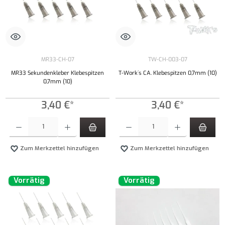
MR33-CH-07
TW-CH-003-07
MR33 Sekundenkleber Klebespitzen
T-Work´s CA. Klebespitzen 0,7mm (10)
0,7mm (10)
3,40 €*
3,40 €*
Produkt Anzahl: Gib den gewünschten Wert ein oder benutze die Schaltflächen um die Anzahl
Produkt Anzahl: Gib den gewünschten Wert ei
Zum Merkzettel hinzufügen
Zum Merkzettel hinzufügen
Vorrätig
Vorrätig