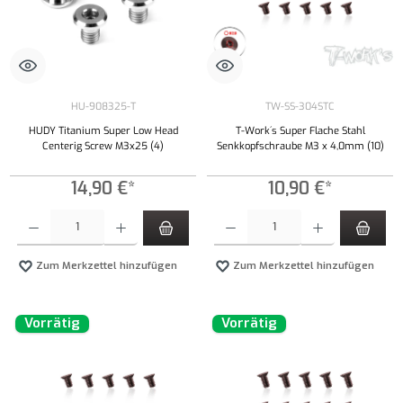
HU-908325-T
TW-SS-304STC
HUDY Titanium Super Low Head
T-Work´s Super Flache Stahl
Centerig Screw M3x25 (4)
Senkkopfschraube M3 x 4,0mm (10)
14,90 €*
10,90 €*
Produkt Anzahl: Gib den gewünschten Wert ein oder benutze die Schaltflächen um die Anzahl
Produkt Anzahl: Gib den gewünschten Wert ei
Zum Merkzettel hinzufügen
Zum Merkzettel hinzufügen
Vorrätig
Vorrätig