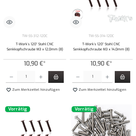
TW-SS-312-12DC
TW-SS-314-12DC
T-Work´s 120° Stahl CNC
T-Work´s 120° Stahl CNC
Senkkopfschraube M3 x 12,0mm (8)
Senkkopfschraube M3 x 14,0mm (8)
10,90 €*
10,90 €*
Produkt Anzahl: Gib den gewünschten Wert ein oder benutze die Schaltflächen um die Anzahl
Produkt Anzahl: Gib den gewünschten Wert ei
Zum Merkzettel hinzufügen
Zum Merkzettel hinzufügen
Vorrätig
Vorrätig