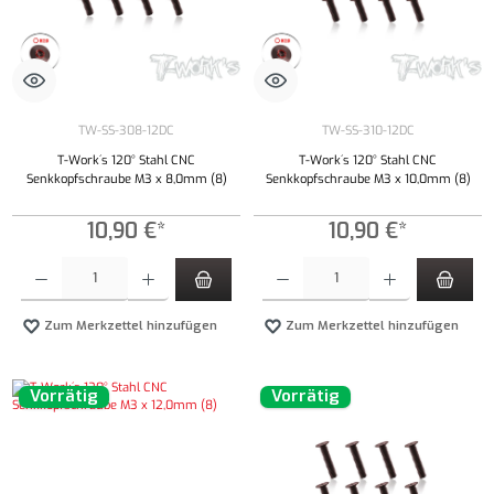
TW-SS-308-12DC
TW-SS-310-12DC
T-Work´s 120° Stahl CNC
T-Work´s 120° Stahl CNC
Senkkopfschraube M3 x 8,0mm (8)
Senkkopfschraube M3 x 10,0mm (8)
10,90 €*
10,90 €*
Produkt Anzahl: Gib den gewünschten Wert ein oder benutze die Schaltflächen um die Anzahl
Produkt Anzahl: Gib den gewünschten Wert ei
Zum Merkzettel hinzufügen
Zum Merkzettel hinzufügen
Vorrätig
Vorrätig