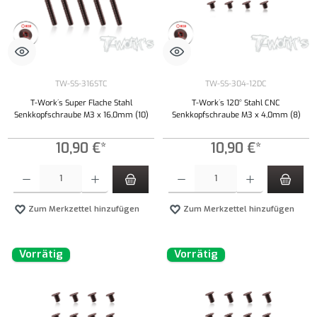
TW-SS-316STC
TW-SS-304-12DC
T-Work´s Super Flache Stahl
T-Work´s 120° Stahl CNC
Senkkopfschraube M3 x 16,0mm (10)
Senkkopfschraube M3 x 4,0mm (8)
10,90 €*
10,90 €*
Produkt Anzahl: Gib den gewünschten Wert ein oder benutze die Schaltflächen um die Anzahl
Produkt Anzahl: Gib den gewünschten Wert ei
Zum Merkzettel hinzufügen
Zum Merkzettel hinzufügen
Vorrätig
Vorrätig