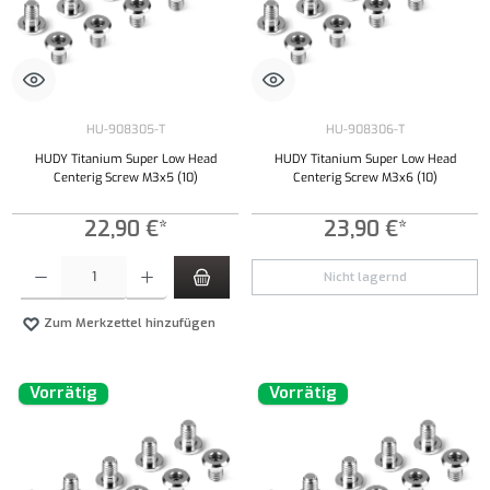
HU-908305-T
HU-908306-T
HUDY Titanium Super Low Head
HUDY Titanium Super Low Head
Centerig Screw M3x5 (10)
Centerig Screw M3x6 (10)
22,90 €*
23,90 €*
Produkt Anzahl: Gib den gewünschten Wert ein oder benutze die Schaltflächen um die Anzahl
Nicht lagernd
Zum Merkzettel hinzufügen
Vorrätig
Vorrätig