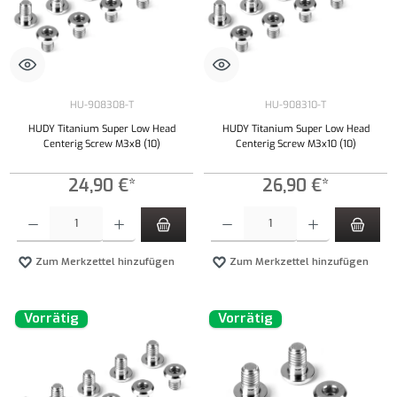
HU-908308-T
HU-908310-T
HUDY Titanium Super Low Head
HUDY Titanium Super Low Head
Centerig Screw M3x8 (10)
Centerig Screw M3x10 (10)
24,90 €*
26,90 €*
Produkt Anzahl: Gib den gewünschten Wert ein oder benutze die Schaltflächen um die Anzahl
Produkt Anzahl: Gib den gewünschten Wert ei
Zum Merkzettel hinzufügen
Zum Merkzettel hinzufügen
Vorrätig
Vorrätig