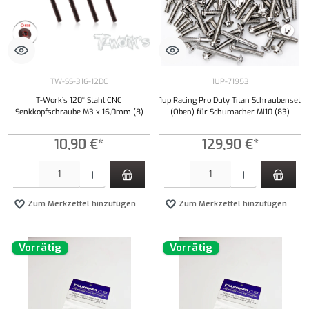
TW-SS-316-12DC
1UP-71953
T-Work´s 120° Stahl CNC
1up Racing Pro Duty Titan Schraubenset
Senkkopfschraube M3 x 16,0mm (8)
(Oben) für Schumacher Mi10 (83)
10,90 €*
129,90 €*
Produkt Anzahl: Gib den gewünschten Wert ein oder benutze die Schaltflächen um die Anzahl
Produkt Anzahl: Gib den gewünschten Wert ei
Zum Merkzettel hinzufügen
Zum Merkzettel hinzufügen
Vorrätig
Vorrätig