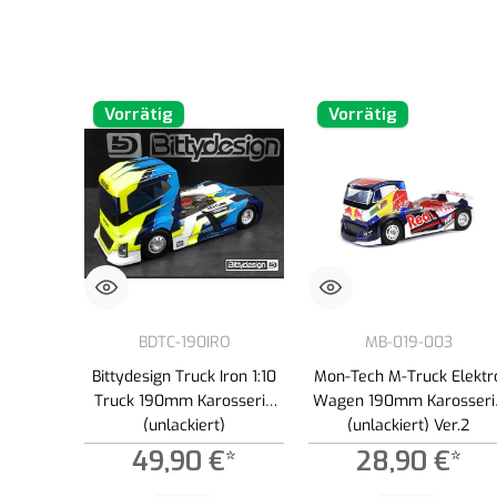
Vorrätig
Vorrätig
BDTC-190IRO
MB-019-003
Bittydesign Truck Iron 1:10
Mon-Tech M-Truck Elektr
Truck 190mm Karosserie
Wagen 190mm Karosseri
(unlackiert)
(unlackiert) Ver.2
49,90 €*
28,90 €*