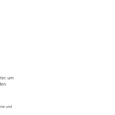
r zu reduzieren.
ter, um
den.
nie
und