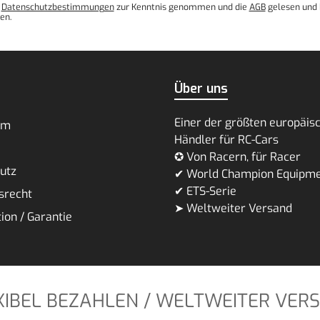
e
Datenschutzbestimmungen
zur Kenntnis genommen und die
AGB
gelesen und 
en.
Über uns
Einer der größten europäis
um
Händler für RC-Cars
✪ Von Racern, für Racer
utz
✔ World Champion Equipm
✔ ETS-Serie
srecht
➤ Weltweiter Versand
ion / Garantie
XIBEL BEZAHLEN / WELTWEITER VER