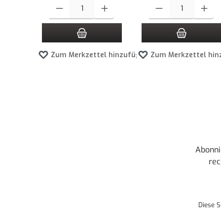
Produkt Anzahl: Gib den gewünschten Wert ein oder benutze die
Produkt Anzahl: Gib den g
Zum Merkzettel hinzufügen
Zum Merkzettel hin
Abonni
rec
Diese S