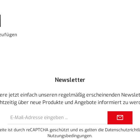
 Schaltflächen um die Anzahl zu erhöhen oder zu reduzieren.
ewünschten Wert ein oder benutze die Schaltflächen um die Anzahl zu erhöhen ode
zufügen
Newsletter
ere jetzt einfach unseren regelmäßig erscheinenden Newslet
htzeitig über neue Produkte und Angebote informiert zu wer
E-
Mail-
Adresse*
eite ist durch reCAPTCHA geschützt und es gelten die
Datenschutzrichtli
Nutzungsbedingungen
.