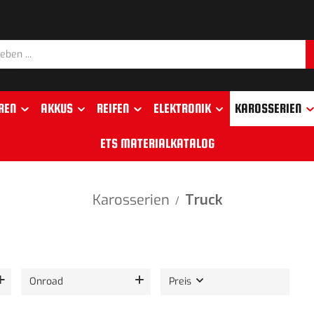
REN
AKKUS
REIFEN
ELEKTRONIK
KAROSSERIEN
ETS MATERIALKATALOG
Karosserien
Truck
/
Onroad
Preis