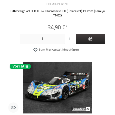
BDLMH-190499T
Bittydesign 499T 1/10 LMH Karosserie 1:10 (unlackiert) 190mm (Tamiya
TT-02)
34,90 €*
Produkt Anzahl: Gib den gewünschten Wert ein oder benutze die Schaltflächen um die An
Zum Merkzettel hinzufügen
Vorrätig