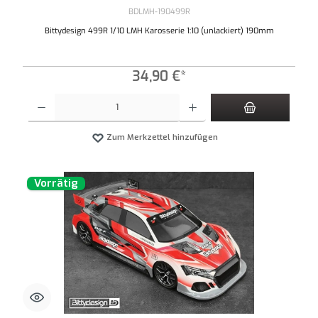
BDLMH-190499R
Bittydesign 499R 1/10 LMH Karosserie 1:10 (unlackiert) 190mm
34,90 €*
Produkt Anzahl: Gib den gewünschten Wert ein oder benutze die Schaltflächen um die An
Zum Merkzettel hinzufügen
Vorrätig