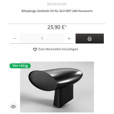
BDLMH-GLHDC
Bittydesign Aesthetic Kit für GLH-007 LMH Karosserie
25,90 €*
Produkt Anzahl: Gib den gewünschten Wert ein oder benutze die Schaltflächen um die An
Zum Merkzettel hinzufügen
Vorrätig