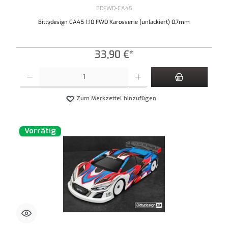
BDFWD-CA45
Bittydesign CA45 1:10 FWD Karosserie (unlackiert) 0,7mm
33,90 €*
Produkt Anzahl: Gib den gewünschten Wert ein oder benutze die Schaltflächen um die An
Zum Merkzettel hinzufügen
Vorrätig