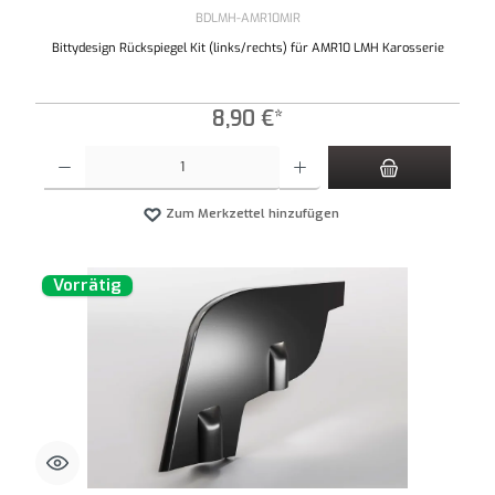
BDLMH-AMR10MIR
Bittydesign Rückspiegel Kit (links/rechts) für AMR10 LMH Karosserie
8,90 €*
Produkt Anzahl: Gib den gewünschten Wert ein oder benutze die Schaltflächen um die An
Zum Merkzettel hinzufügen
Vorrätig