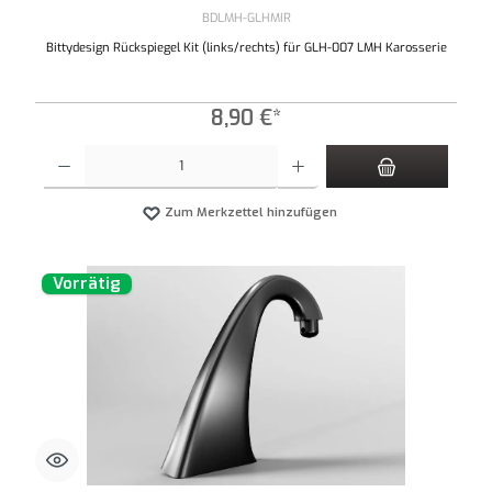
BDLMH-GLHMIR
Bittydesign Rückspiegel Kit (links/rechts) für GLH-007 LMH Karosserie
8,90 €*
Produkt Anzahl: Gib den gewünschten Wert ein oder benutze die Schaltflächen um die An
Zum Merkzettel hinzufügen
Vorrätig