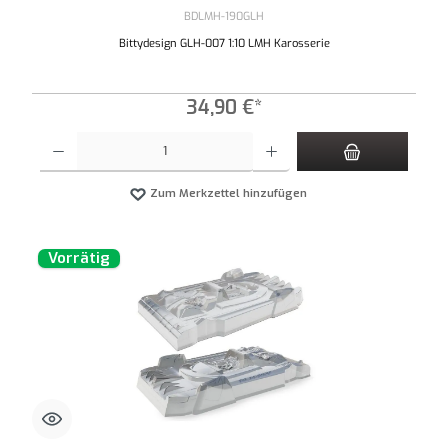
BDLMH-190GLH
Bittydesign GLH-007 1:10 LMH Karosserie
34,90 €*
Produkt Anzahl: Gib den gewünschten Wert ein oder benutze die Schaltflächen um die An
Zum Merkzettel hinzufügen
Vorrätig