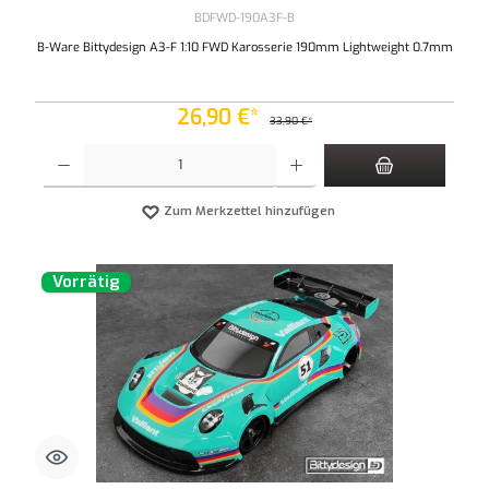
BDFWD-190A3F-B
B-Ware Bittydesign A3-F 1:10 FWD Karosserie 190mm Lightweight 0.7mm
26,90 €*
33,90 €*
Produkt Anzahl: Gib den gewünschten Wert ein oder benutze die Schaltflächen um die An
Zum Merkzettel hinzufügen
Vorrätig