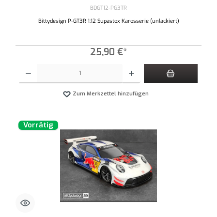
BDGT12-PG3TR
Bittydesign P-GT3R 1:12 Supastox Karosserie (unlackiert)
25,90 €*
Produkt Anzahl: Gib den gewünschten Wert ein oder benutze die Schaltflächen um die An
Zum Merkzettel hinzufügen
Vorrätig