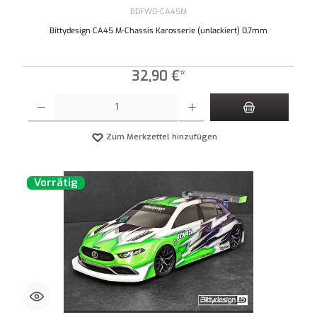
BDFWD-CA45M
Bittydesign CA45 M-Chassis Karosserie (unlackiert) 0,7mm
32,90 €*
Produkt Anzahl: Gib den gewünschten Wert ein oder benutze die Schaltflächen um die An
Zum Merkzettel hinzufügen
Vorrätig