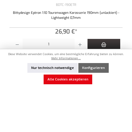
BDTC-190ETR
Bittydesign Eptron 1:10 Tourenwagen Karosserie 190mm (unlackiert) -
Lightweight 0,7mm
26,90 €*
Produkt Anzahl: Gib den gewünschten Wert ein oder benutze die Schaltflächen um die An
Diese Website verwendet Cookies, um eine bestmögliche Erfahrung bieten zu können.
Zum Merkzettel hinzufügen
Mehr Informationen ...
Nur technisch notwendige
Konfigurieren
Vorrätig
Alle Cookies akzeptieren