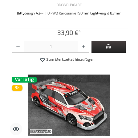
BDFWD-190A3F
Bittydesign A3-F 1:10 FWD Karosserie 190mm Lightweight 0.7mm
33,90 €*
Produkt Anzahl: Gib den gewünschten Wert ein oder benutze die Schaltflächen um die An
Zum Merkzettel hinzufügen
Vorrätig
%