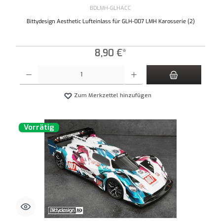
BDLMH-GLHACC
Bittydesign Aesthetic Lufteinlass für GLH-007 LMH Karosserie (2)
8,90 €*
Produkt Anzahl: Gib den gewünschten Wert ein oder benutze die Schaltflächen um die An
Zum Merkzettel hinzufügen
Vorrätig