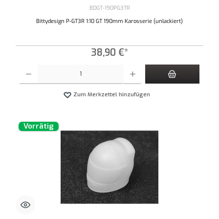
BDGT-190PG3TR
Bittydesign P-GT3R 1:10 GT 190mm Karosserie (unlackiert)
38,90 €*
Produkt Anzahl: Gib den gewünschten Wert ein oder benutze die Schaltflächen um die An
Zum Merkzettel hinzufügen
Vorrätig