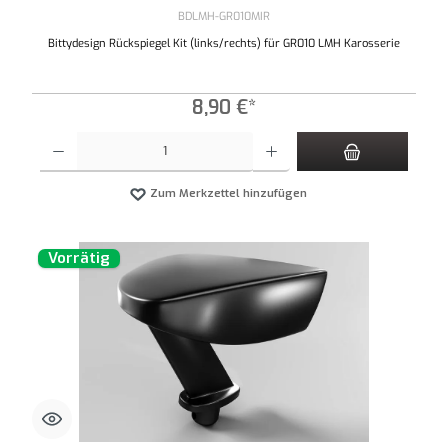
BDLMH-GR010MIR
Bittydesign Rückspiegel Kit (links/rechts) für GR010 LMH Karosserie
8,90 €*
Produkt Anzahl: Gib den gewünschten Wert ein oder benutze die Schaltflächen um die An
Zum Merkzettel hinzufügen
Vorrätig