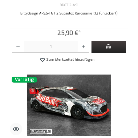
BDGT12-AS1
Bittydesign ARES-1 GT12 Supastox Karosserie 1:12 (unlackiert)
25,90 €*
Produkt Anzahl: Gib den gewünschten Wert ein oder benutze die Schaltflächen um die An
Zum Merkzettel hinzufügen
Vorrätig