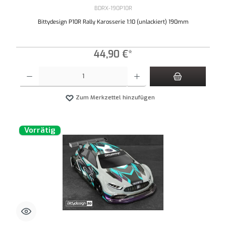
BDRX-190P10R
Bittydesign P10R Rally Karosserie 1:10 (unlackiert) 190mm
44,90 €*
Produkt Anzahl: Gib den gewünschten Wert ein oder benutze die Schaltflächen um die An
Zum Merkzettel hinzufügen
Vorrätig