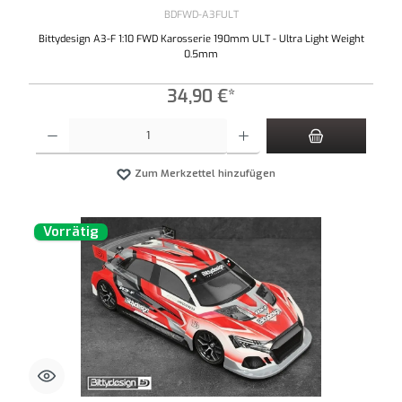
BDFWD-A3FULT
Bittydesign A3-F 1:10 FWD Karosserie 190mm ULT - Ultra Light Weight
0.5mm
34,90 €*
Produkt Anzahl: Gib den gewünschten Wert ein oder benutze die Schaltflächen um die An
Zum Merkzettel hinzufügen
Vorrätig