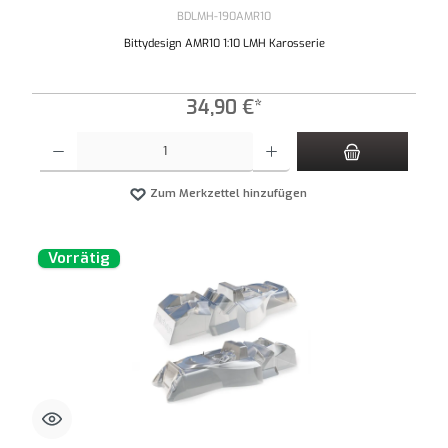
BDLMH-190AMR10
Bittydesign AMR10 1:10 LMH Karosserie
34,90 €*
Produkt Anzahl: Gib den gewünschten Wert ein oder benutze die Schaltflächen um die An
Zum Merkzettel hinzufügen
Vorrätig