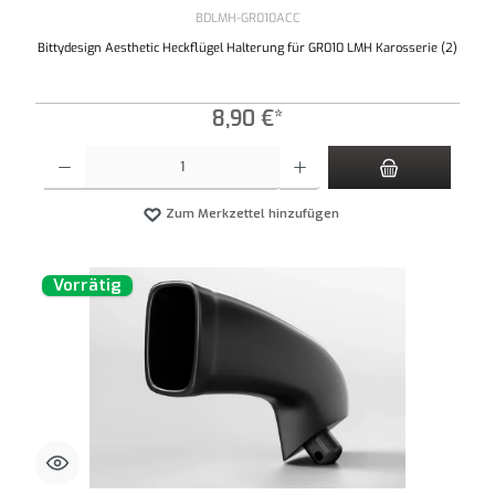
BDLMH-GR010ACC
Bittydesign Aesthetic Heckflügel Halterung für GR010 LMH Karosserie (2)
8,90 €*
Produkt Anzahl: Gib den gewünschten Wert ein oder benutze die Schaltflächen um die An
Zum Merkzettel hinzufügen
Vorrätig