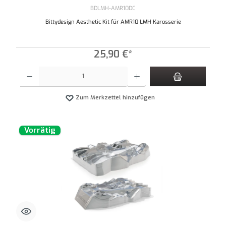
BDLMH-AMR10DC
Bittydesign Aesthetic Kit für AMR10 LMH Karosserie
25,90 €*
Produkt Anzahl: Gib den gewünschten Wert ein oder benutze die Schaltflächen um die An
Zum Merkzettel hinzufügen
Vorrätig