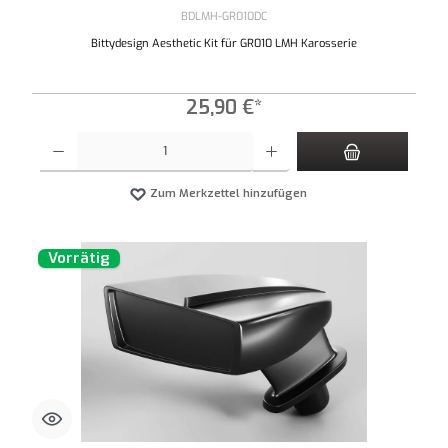
BDLMH-GR010DC
Bittydesign Aesthetic Kit für GR010 LMH Karosserie
25,90 €*
Produkt Anzahl: Gib den gewünschten Wert ein oder benutze die Schaltflächen um die An
Zum Merkzettel hinzufügen
Vorrätig