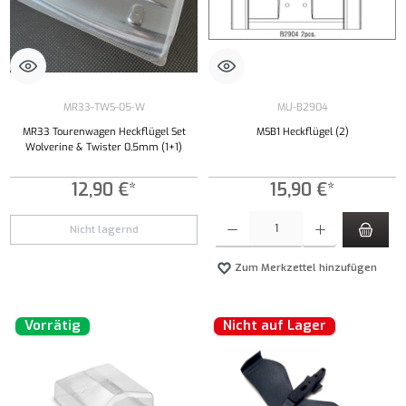
MR33-TWS-05-W
MU-B2904
MR33 Tourenwagen Heckflügel Set
MSB1 Heckflügel (2)
Wolverine & Twister 0,5mm (1+1)
12,90 €*
15,90 €*
Produkt Anzahl: Gib den gewünschten Wert ei
Nicht lagernd
Zum Merkzettel hinzufügen
Vorrätig
Nicht auf Lager