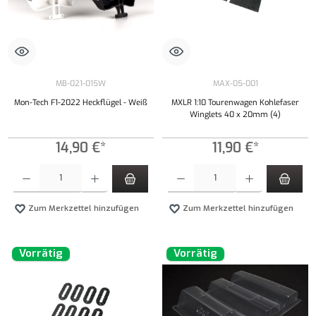
MB-021-015W
MAX-05-001
Mon-Tech F1-2022 Heckflügel - Weiß
MXLR 1:10 Tourenwagen Kohlefaser
Winglets 40 x 20mm (4)
14,90 €*
11,90 €*
Produkt Anzahl: Gib den gewünschten Wert ein oder benutze die Schaltflächen um die Anzahl
Produkt Anzahl: Gib den gewünschten Wert ei
Zum Merkzettel hinzufügen
Zum Merkzettel hinzufügen
Vorrätig
Vorrätig