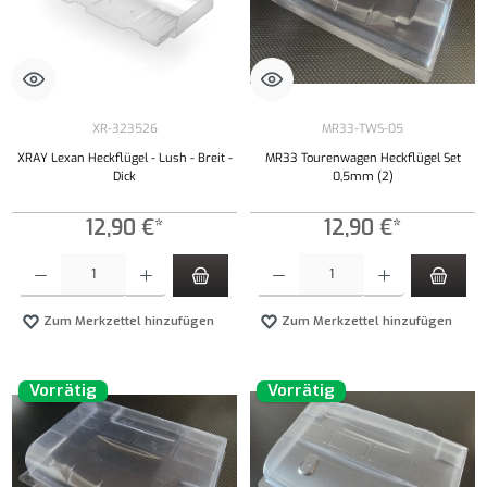
XR-323526
MR33-TWS-05
XRAY Lexan Heckflügel - Lush - Breit -
MR33 Tourenwagen Heckflügel Set
Dick
0,5mm (2)
12,90 €*
12,90 €*
Produkt Anzahl: Gib den gewünschten Wert ein oder benutze die Schaltflächen um die Anzahl
Produkt Anzahl: Gib den gewünschten Wert ei
Zum Merkzettel hinzufügen
Zum Merkzettel hinzufügen
Vorrätig
Vorrätig