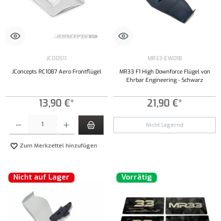
JCO0511
MR33-EW01B
JConcepts RC10B7 Aero Frontflügel
MR33 F1 High Downforce Flügel von
Ehrbar Engineering - Schwarz
13,90 €*
21,90 €*
Produkt Anzahl: Gib den gewünschten Wert ein oder benutze die Schaltflächen um die Anzahl
Nicht lagernd
Zum Merkzettel hinzufügen
Nicht auf Lager
Vorrätig