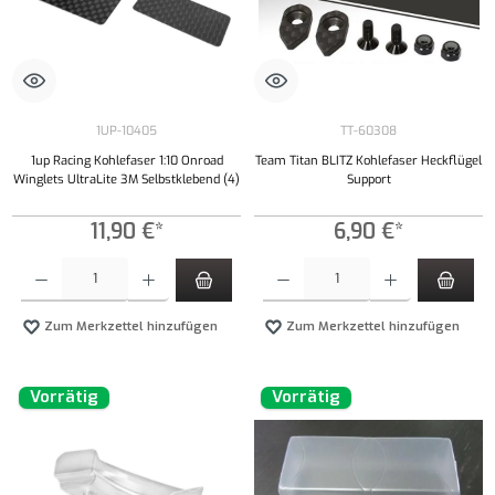
1UP-10405
TT-60308
1up Racing Kohlefaser 1:10 Onroad
Team Titan BLITZ Kohlefaser Heckflügel
Winglets UltraLite 3M Selbstklebend (4)
Support
11,90 €*
6,90 €*
Produkt Anzahl: Gib den gewünschten Wert ein oder benutze die Schaltflächen um die Anzahl
Produkt Anzahl: Gib den gewünschten Wert ei
Zum Merkzettel hinzufügen
Zum Merkzettel hinzufügen
Vorrätig
Vorrätig