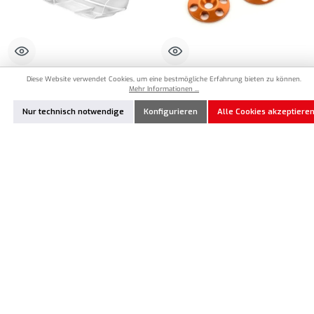
Diese Website verwendet Cookies, um eine bestmögliche Erfahrung bieten zu können.
XR-323511
HU-293561-O
Mehr Informationen ...
XRAY Lexan Heckflügel 1,5mm
HUDY Aluminium Unterlegscheiben
Nur technisch notwendige
Konfigurieren
Alle Cookies akzeptiere
Heckflügel - Orange (2)
11,90 €*
6,90 €*
Produkt Anzahl: Gib den gewünschten Wert ein oder benutze die Schaltflächen um die Anzahl
Produkt Anzahl: Gib den gewünschten Wert ei
Zum Merkzettel hinzufügen
Zum Merkzettel hinzufügen
Vorrätig
Nicht auf Lager