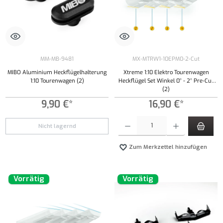
MM-MB-9481
MX-MTRW1-10EPM0-2-Cut
MIBO Aluminium Heckflügelhalterung
Xtreme 1:10 Elektro Tourenwagen
1:10 Tourenwagen (2)
Heckflügel Set Winkel 0° - 2° Pre-Cut
(2)
9,90 €*
16,90 €*
Produkt Anzahl: Gib den gewünschten Wert ei
Nicht lagernd
Zum Merkzettel hinzufügen
Vorrätig
Vorrätig