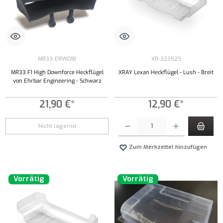
MR33-ERW01B
XR-323525
MR33 F1 High Downforce Heckflügel
XRAY Lexan Heckflügel - Lush - Breit
von Ehrbar Engineering - Schwarz
21,90 €*
12,90 €*
Produkt Anzahl: Gib den gewünschten Wert ei
Nicht lagernd
Zum Merkzettel hinzufügen
Vorrätig
Vorrätig