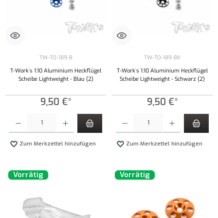
TW-TO-189-B
TW-TO-189-BK
T-Work´s 1:10 Aluminium Heckflügel
T-Work´s 1:10 Aluminium Heckflügel
Scheibe Lightweight - Blau (2)
Scheibe Lightweight - Schwarz (2)
9,50 €*
9,50 €*
Produkt Anzahl: Gib den gewünschten Wert ein oder benutze die Schaltflächen um die Anzahl
Produkt Anzahl: Gib den gewünschten Wert ei
Zum Merkzettel hinzufügen
Zum Merkzettel hinzufügen
Vorrätig
Vorrätig