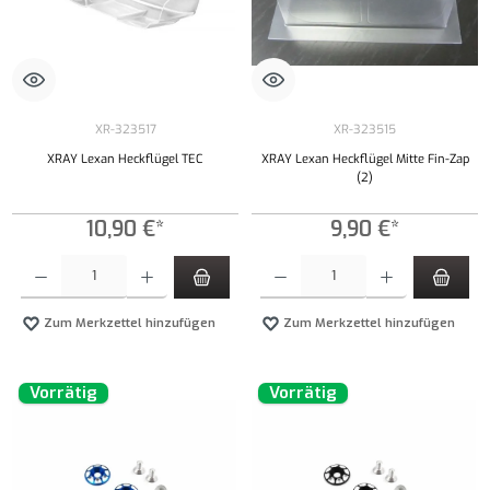
XR-323517
XR-323515
XRAY Lexan Heckflügel TEC
XRAY Lexan Heckflügel Mitte Fin-Zap
(2)
10,90 €*
9,90 €*
Produkt Anzahl: Gib den gewünschten Wert ein oder benutze die Schaltflächen um die Anzahl
Produkt Anzahl: Gib den gewünschten Wert ei
Zum Merkzettel hinzufügen
Zum Merkzettel hinzufügen
Vorrätig
Vorrätig