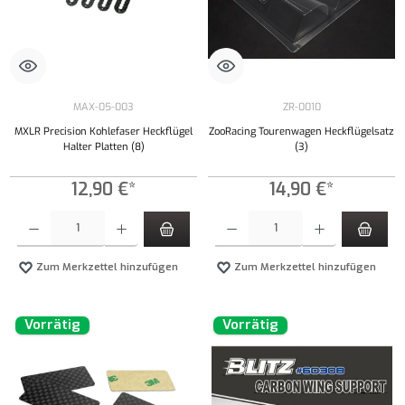
MAX-05-003
ZR-0010
MXLR Precision Kohlefaser Heckflügel
ZooRacing Tourenwagen Heckflügelsatz
Halter Platten (8)
(3)
12,90 €*
14,90 €*
Produkt Anzahl: Gib den gewünschten Wert ein oder benutze die Schaltflächen um die Anzahl
Produkt Anzahl: Gib den gewünschten Wert ei
Zum Merkzettel hinzufügen
Zum Merkzettel hinzufügen
Vorrätig
Vorrätig