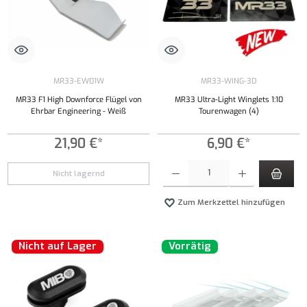
MR33-EW01W
MR33-WING-3D
MR33 F1 High Downforce Flügel von
MR33 Ultra-Light Winglets 1:10
Ehrbar Engineering - Weiß
Tourenwagen (4)
21,90 €*
6,90 €*
Produkt Anzahl: Gib den gewünschten Wert ei
Nicht lagernd
Zum Merkzettel hinzufügen
Nicht auf Lager
Vorrätig