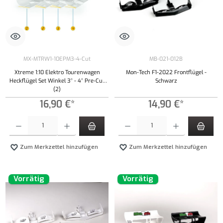
MX-MTRW1-10EPM3-4-Cut
MB-021-012B
Xtreme 1:10 Elektro Tourenwagen
Mon-Tech F1-2022 Frontflügel -
Heckflügel Set Winkel 3° - 4° Pre-Cut
Schwarz
(2)
16,90 €*
14,90 €*
Produkt Anzahl: Gib den gewünschten Wert ein oder benutze die Schaltflächen um die Anzahl
Produkt Anzahl: Gib den gewünschten Wert ei
Zum Merkzettel hinzufügen
Zum Merkzettel hinzufügen
Vorrätig
Vorrätig