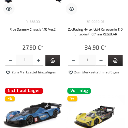
RI-38300
ZR-0020-07
Ride Dummy Chassis 1:10 Ver.2
ZooRacing Hyrax LMH Karosserie 1:10
(unlackiert) 0.7mm REGULAR
27,90 €*
34,90 €*
Produkt Anzahl: Gib den gewünschten Wert ein oder benutze die Schaltflächen um die Anzahl
Produkt Anzahl: Gib den gewünschten Wert ei
Zum Merkzettel hinzufügen
Zum Merkzettel hinzufügen
Nicht auf Lager
Vorrätig
%
%