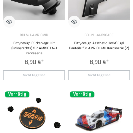
BDLMH-AMR10MIR
BDLMH-AMR10ACC
Bittydesign Rückspiegel Kit
Bittydesign Aesthetic Heckflügel
(links/rechts) für AMR10 LMH
Bauteile für AMR10 LMH Karosserie (2)
Karosserie
8,90 €*
8,90 €*
Nicht lagernd
Nicht lagernd
Vorrätig
Vorrätig