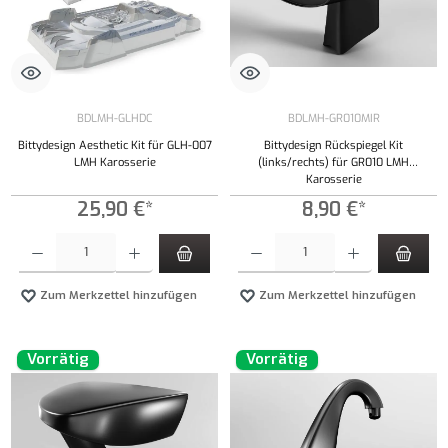
BDLMH-GLHDC
BDLMH-GR010MIR
Bittydesign Aesthetic Kit für GLH-007
Bittydesign Rückspiegel Kit
LMH Karosserie
(links/rechts) für GR010 LMH
Karosserie
25,90 €*
8,90 €*
Produkt Anzahl: Gib den gewünschten Wert ein oder benutze die Schaltflächen um die Anzahl
Produkt Anzahl: Gib den gewünschten Wert ei
Zum Merkzettel hinzufügen
Zum Merkzettel hinzufügen
Vorrätig
Vorrätig