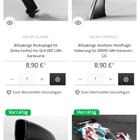
BDLMH-GLHMIR
BDLMH-GR010ACC
Bittydesign Rückspiegel Kit
Bittydesign Aesthetic Heckflügel
(links/rechts) für GLH-007 LMH
Halterung für GR010 LMH Karosserie
Karosserie
(2)
8,90 €*
8,90 €*
Produkt Anzahl: Gib den gewünschten Wert ein oder benutze die Schaltflächen um die Anzahl
Produkt Anzahl: Gib den gewünschten Wert ei
Zum Merkzettel hinzufügen
Zum Merkzettel hinzufügen
Vorrätig
Vorrätig