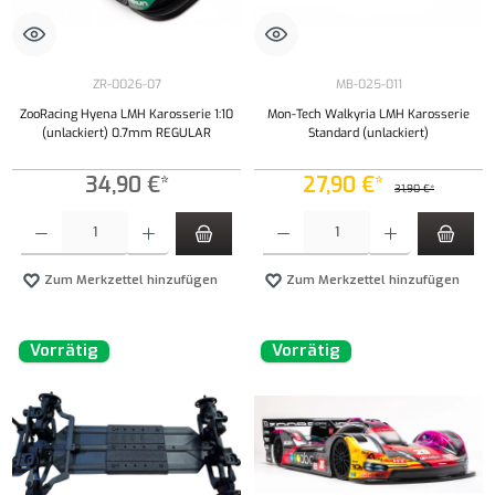
ZR-0026-07
MB-025-011
ZooRacing Hyena LMH Karosserie 1:10
Mon-Tech Walkyria LMH Karosserie
(unlackiert) 0.7mm REGULAR
Standard (unlackiert)
34,90 €*
27,90 €*
31,90 €*
Produkt Anzahl: Gib den gewünschten Wert ein oder benutze die Schaltflächen um die Anzahl
Produkt Anzahl: Gib den gewünschten Wert ei
Zum Merkzettel hinzufügen
Zum Merkzettel hinzufügen
Vorrätig
Vorrätig