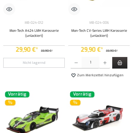
MB-024-012
MB-024-006
Mon-Tech A424 LMH Karosserie
Mon-Tech CV-Series LMH Karosserie
(unlackiert)
(unlackiert)
29,90 €*
29,90 €*
33,90 €*
33,90 €*
Produkt Anzahl: Gib den gewünschten Wert ei
Nicht lagernd
Zum Merkzettel hinzufügen
Vorrätig
Vorrätig
%
%