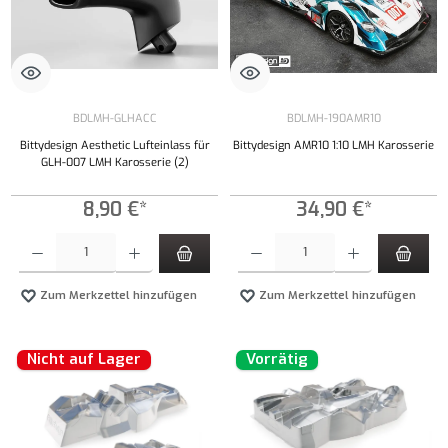
BDLMH-GLHACC
BDLMH-190AMR10
Bittydesign Aesthetic Lufteinlass für
Bittydesign AMR10 1:10 LMH Karosserie
GLH-007 LMH Karosserie (2)
8,90 €*
34,90 €*
Produkt Anzahl: Gib den gewünschten Wert ein oder benutze die Schaltflächen um die Anzahl
Produkt Anzahl: Gib den gewünschten Wert ei
Zum Merkzettel hinzufügen
Zum Merkzettel hinzufügen
Nicht auf Lager
Vorrätig