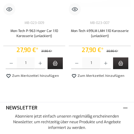
MB-023-009
MB-023-007
Mon-Tech P-963 Hyper Car 1:10
Mon-Tech 499LM LMH 1:10 Karosserie
Karosserie (unlackiert)
(unlackiert)
27,90 €*
27,90 €*
31,90 €*
30,90 €*
Produkt Anzahl: Gib den gewünschten Wert ein oder benutze die Schaltflächen um die Anzahl
Produkt Anzahl: Gib den gewünschten Wert ei
Zum Merkzettel hinzufügen
Zum Merkzettel hinzufügen
NEWSLETTER
Abonniere jetzt einfach unseren regelmäßig erscheinenden
Newsletter, um rechtzeitig über neue Produkte und Angebote
informiert zu werden.