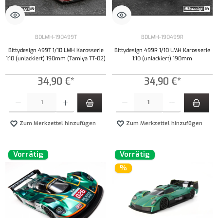
BDLMH-190499T
BDLMH-190499R
Bittydesign 499T 1/10 LMH Karosserie
Bittydesign 499R 1/10 LMH Karosserie
1:10 (unlackiert) 190mm (Tamiya TT-02)
1:10 (unlackiert) 190mm
34,90 €*
34,90 €*
Produkt Anzahl: Gib den gewünschten Wert ein oder benutze die Schaltflächen um die Anzahl
Produkt Anzahl: Gib den gewünschten Wert ei
Zum Merkzettel hinzufügen
Zum Merkzettel hinzufügen
Vorrätig
Vorrätig
%