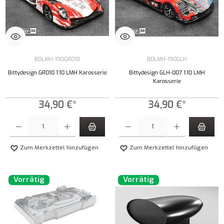
BDLMH-190GR010
BDLMH-190GLH
Bittydesign GR010 1:10 LMH Karosserie
Bittydesign GLH-007 1:10 LMH
Karosserie
34,90 €*
34,90 €*
Produkt Anzahl: Gib den gewünschten Wert ein oder benutze die Schaltflächen um die Anzahl
Produkt Anzahl: Gib den gewünschten Wert ei
Zum Merkzettel hinzufügen
Zum Merkzettel hinzufügen
Vorrätig
Vorrätig