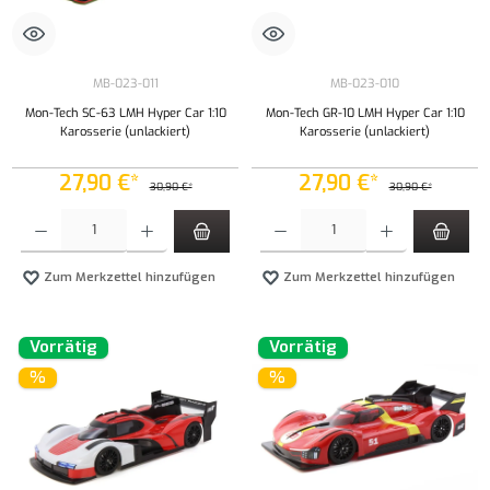
MB-023-011
MB-023-010
Mon-Tech SC-63 LMH Hyper Car 1:10
Mon-Tech GR-10 LMH Hyper Car 1:10
Karosserie (unlackiert)
Karosserie (unlackiert)
27,90 €*
27,90 €*
30,90 €*
30,90 €*
Produkt Anzahl: Gib den gewünschten Wert ein oder benutze die Schaltflächen um die Anzahl
Produkt Anzahl: Gib den gewünschten Wert ei
Zum Merkzettel hinzufügen
Zum Merkzettel hinzufügen
Vorrätig
Vorrätig
%
%