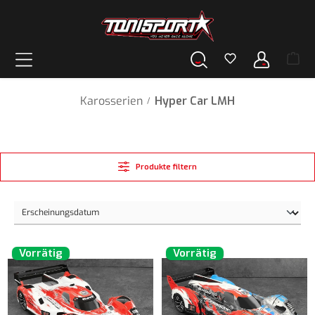
alt springen
Karosserien
Hyper Car LMH
/
Produkte filtern
Vorrätig
Vorrätig