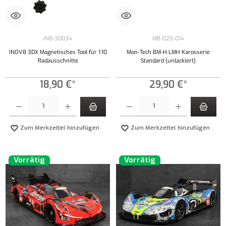
IN8-30034
MB-025-014
INOV8 3DX Magnetisches Tool für 1:10
Mon-Tech BM-H LMH Karosserie
Radausschnitte
Standard (unlackiert)
18,90 €*
29,90 €*
Produkt Anzahl: Gib den gewünschten Wert ein oder benutze die Schaltflächen um die Anzahl
Produkt Anzahl: Gib den gewünschten Wert ei
Zum Merkzettel hinzufügen
Zum Merkzettel hinzufügen
Vorrätig
Vorrätig