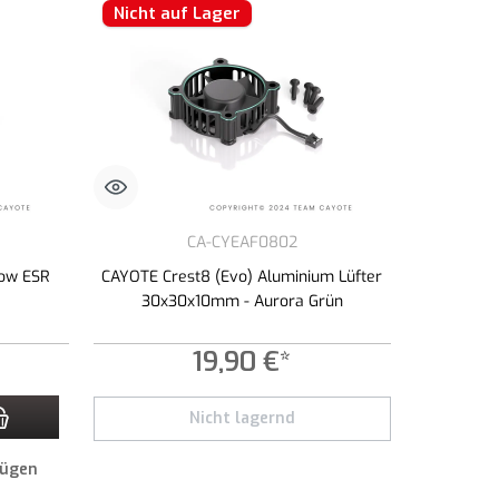
Nicht auf Lager
CA-CYEAF0802
Low ESR
CAYOTE Crest8 (Evo) Aluminium Lüfter
30x30x10mm - Aurora Grün
19,90 €*
zahl zu erhöhen oder zu reduzieren.
n Wert ein oder benutze die Schaltflächen um die Anzahl zu erhöhen oder zu redu
Nicht lagernd
fügen