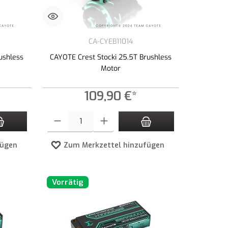
CA-CYEB11014
ushless
CAYOTE Crest Stocki 25.5T Brushless
Motor
109,90 €*
zahl zu erhöhen oder zu reduzieren.
n Wert ein oder benutze die Schaltflächen um die Anzahl zu erhöhen oder zu redu
Produkt Anzahl: Gib den gewünschten Wert ein oder benutze die 
fügen
Zum Merkzettel hinzufügen
Vorrätig