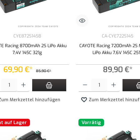
CYE872S145B
CA-CYE722S145
E Racing 8700mAh 2S LiPo Akku
CAYOTE Racing 7200mAh 2S M
7,4V 145C 321g
LiPo Akku 7,6V 145C 25
69,90 €*
89,90 €*
85,90 €*
t Anzahl: Gib den gewünschten Wert ein oder benutze die Schaltflächen um die An
Produkt Anzahl: Gib den gewünschte
Zum Merkzettel hinzufügen
Zum Merkzettel hinzu
ht auf Lager
Vorrätig