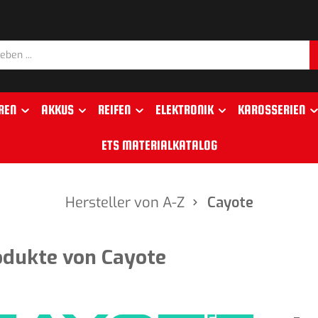
REN
AKKUS
REIFEN
ELEKTRONIK
KAROSSERIEN
ETS MATERIALKATALOG
Hersteller von A-Z
Cayote
odukte von Cayote