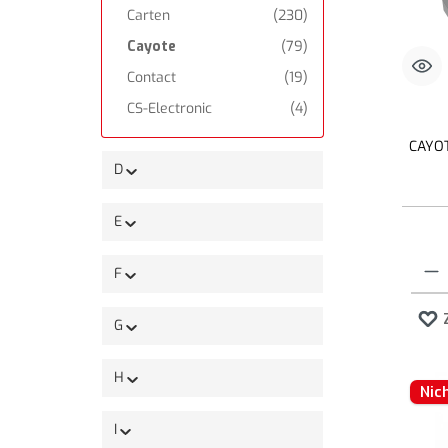
Carten
(230)
Cayote
(79)
Contact
(19)
CS-Electronic
(4)
CAYOT
D
E
Produk
F
G
H
Nic
I