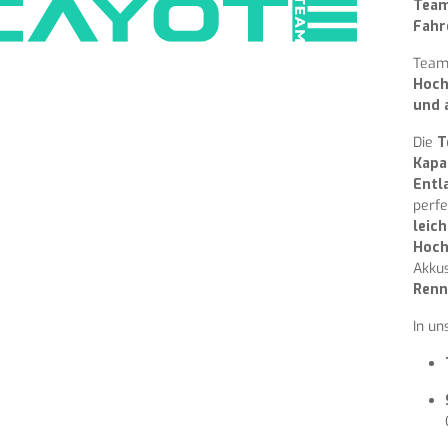
Team
Fahr
Team 
Hoch
und 
Die
T
Kapa
Entl
perfe
leic
Hoch
Akku
Renn
In un