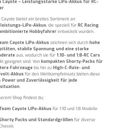
 Cayote – Leistungsstarke LiPo-Akkus für RC-
er
Cayote bietet ein breites Sortiment an
leistungs-LiPo-Akkus
, die speziell für
RC Racing
ambitionierte Hobbyfahrer
entwickelt wurden.
eam Cayote LiPo-Akkus
zeichnen sich durch
hohe
zitäten, stabile Spannung und eine starke
aderate
aus, wodurch sie für
1:10- und 1:8-RC Cars
kt geeignet sind. Von
kompakten Shorty-Packs für
htere Fahrzeuge
bis hin zu
High-C-Rate- und
volt-Akkus
für den Wettkampfeinsatz bieten diese
s
Power und Zuverlässigkeit für jede
situation
.
serem Shop findest du:
Team Cayote LiPo-Akkus
für 1:10 und 1:8 Modelle
Shorty Packs und Standardgrößen
für diverse
Chassis