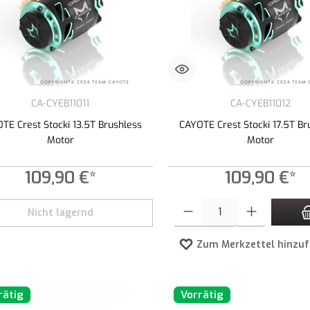
CA-CYEB11011
CA-CYEB11012
TE Crest Stocki 13.5T Brushless
CAYOTE Crest Stocki 17.5T Br
Motor
Motor
109,90 €*
109,90 €*
Produkt Anzahl: Gib den gewünschte
Nicht lagernd
Zum Merkzettel hinzu
rätig
Vorrätig