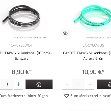
CA-CYECW04
CA-CYECW06
E 13AWG Silikonkabel (100cm) -
CAYOTE 13AWG Silikonkabel (
Schwarz
Aurora Grün
8,90 €*
10,90 €*
t Anzahl: Gib den gewünschten Wert ein oder benutze die Schaltflächen um die An
Produkt Anzahl: Gib den gewünschte
Zum Merkzettel hinzufügen
Zum Merkzettel hinzu