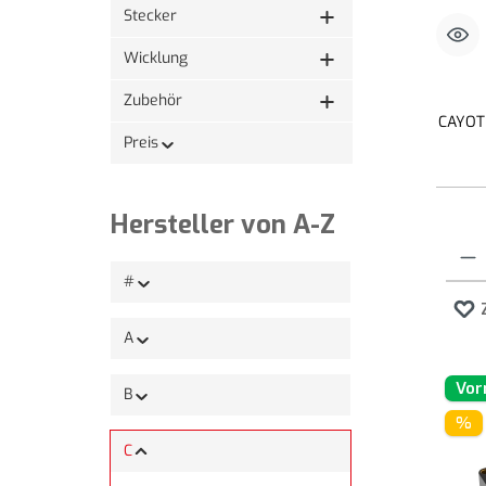
Stecker
Wicklung
Zubehör
CAYOTE
Preis
Hersteller von A-Z
Produk
#
A
Vor
B
%
C