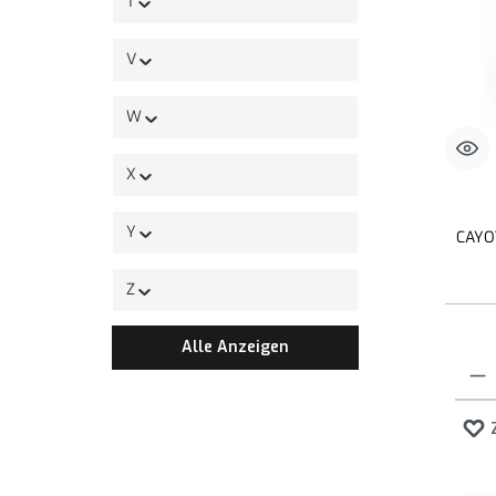
T
V
W
X
Y
CAYOT
Z
Alle Anzeigen
Produk