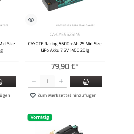
CA-CYE562S145
id-Size
CAYOTE Racing 5600mAh 2S Mid-Size
1g
LiPo Akku 7,6V 145C 201g
79,90 €*
zahl zu erhöhen oder zu reduzieren.
n Wert ein oder benutze die Schaltflächen um die Anzahl zu erhöhen oder zu redu
Produkt Anzahl: Gib den gewünschten Wert ein oder benutze die 
fügen
Zum Merkzettel hinzufügen
Vorrätig