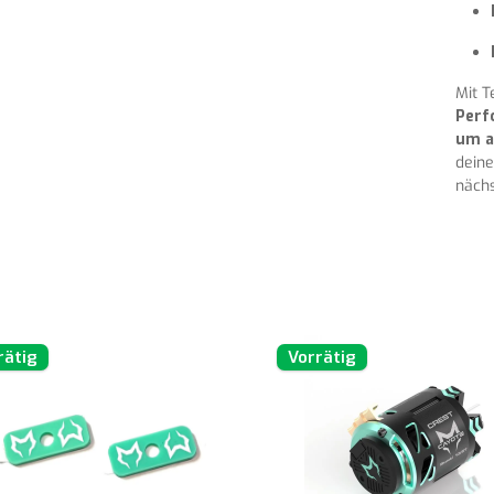
Mit T
Perf
um a
deine
nächs
rätig
Vorrätig