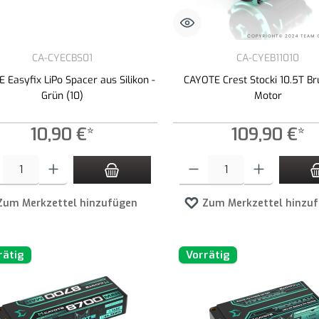
CA-CYECBS01
CA-CYEB11010
 Easyfix LiPo Spacer aus Silikon -
CAYOTE Crest Stocki 10.5T Br
Grün (10)
Motor
10,90 €*
109,90 €*
t Anzahl: Gib den gewünschten Wert ein oder benutze die Schaltflächen um die An
Produkt Anzahl: Gib den gewünschte
Zum Merkzettel hinzufügen
Zum Merkzettel hinzu
rätig
Vorrätig