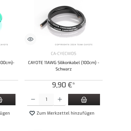
CA-CYECW05
100cm)-
CAYOTE 11AWG Silikonkabel (100cm) -
Schwarz
9,90 €*
zahl zu erhöhen oder zu reduzieren.
n Wert ein oder benutze die Schaltflächen um die Anzahl zu erhöhen oder zu redu
Produkt Anzahl: Gib den gewünschten Wert ein oder benutze die 
fügen
Zum Merkzettel hinzufügen