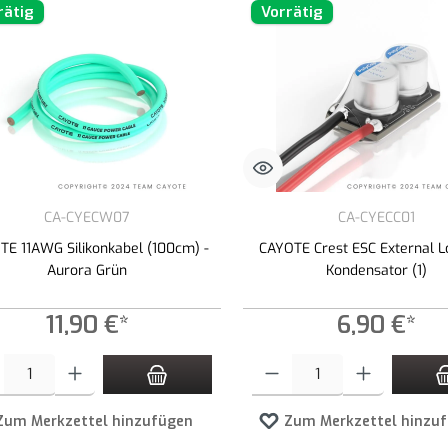
rätig
Vorrätig
CA-CYECW07
CA-CYECC01
TE 11AWG Silikonkabel (100cm) -
CAYOTE Crest ESC External 
Aurora Grün
Kondensator (1)
11,90 €*
6,90 €*
t Anzahl: Gib den gewünschten Wert ein oder benutze die Schaltflächen um die An
Produkt Anzahl: Gib den gewünschte
Zum Merkzettel hinzufügen
Zum Merkzettel hinzu