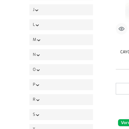
J
L
M
CAYO
N
O
P
R
S
Vor