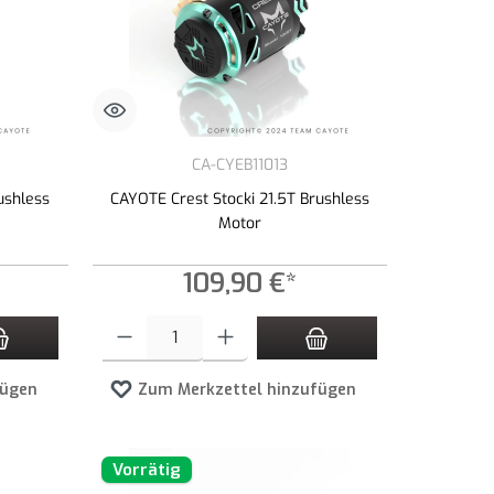
CA-CYEB11013
ushless
CAYOTE Crest Stocki 21.5T Brushless
Motor
109,90 €*
n Wert ein oder benutze die Schaltflächen um die Anzahl zu erhöhen oder zu redu
Produkt Anzahl: Gib den gewünschten Wert ein oder benutze die 
fügen
Zum Merkzettel hinzufügen
Vorrätig