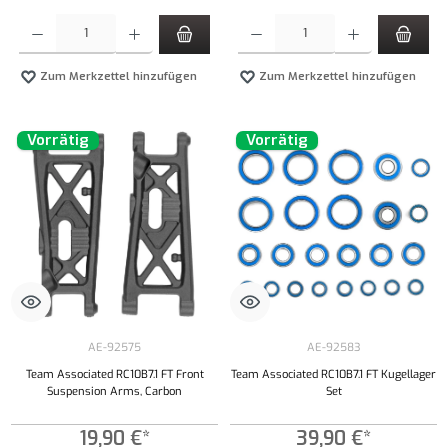
Produkt Anzahl: Gib den gewünschten Wert ein oder benutze die Schaltflächen um die Anzahl
Produkt Anzahl: Gib den gewünschten Wert ei
Zum Merkzettel hinzufügen
Zum Merkzettel hinzufügen
Vorrätig
Vorrätig
AE-92575
AE-92583
Team Associated RC10B7.1 FT Front
Team Associated RC10B7.1 FT Kugellager
Suspension Arms, Carbon
Set
19,90 €*
39,90 €*