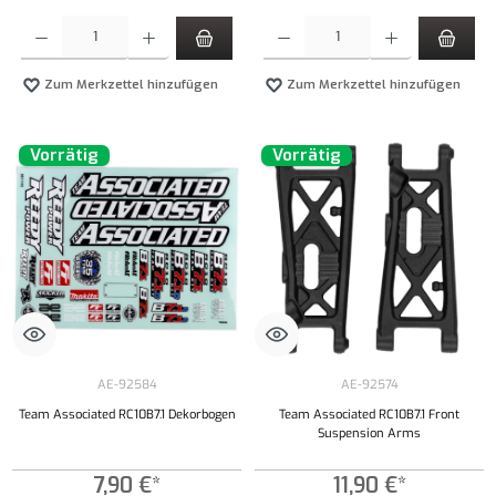
Produkt Anzahl: Gib den gewünschten Wert ein oder benutze die Schaltflächen um die Anzahl
Produkt Anzahl: Gib den gewünschten Wert ei
Zum Merkzettel hinzufügen
Zum Merkzettel hinzufügen
Vorrätig
Vorrätig
AE-92584
AE-92574
Team Associated RC10B7.1 Dekorbogen
Team Associated RC10B7.1 Front
Suspension Arms
7,90 €*
11,90 €*