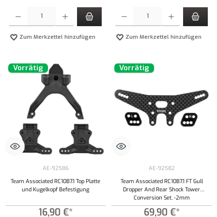
Produkt Anzahl: Gib den gewünschten Wert ein oder benutze die Schaltflächen um die Anzahl
Produkt Anzahl: Gib den gewünschten Wert ei
Zum Merkzettel hinzufügen
Zum Merkzettel hinzufügen
Vorrätig
Vorrätig
AE-92586
AE-92582
Team Associated RC10B7.1 Top Platte
Team Associated RC10B7.1 FT Gull
und Kugelkopf Befestigung
Dropper And Rear Shock Tower
Conversion Set, -2mm
16,90 €*
69,90 €*