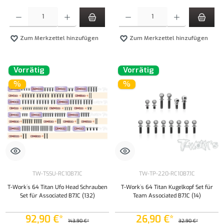
Produkt Anzahl: Gib den gewünschten Wert ein oder benutze die Schaltflächen um die Anzahl
Produkt Anzahl: Gib den gewünschten Wert ei
Zum Merkzettel hinzufügen
Zum Merkzettel hinzufügen
Vorrätig
Vorrätig
%
%
TW-TSSU-RC10B7.1C
TW-TP-220-RC10B7.1C
T-Work´s 64 Titan Ufo Head Schrauben
T-Work`s 64 Titan Kugelkopf Set für
Set für Associated B7.1C (132)
Team Associated B7.1C (14)
92,90 €*
26,90 €*
143,90 €*
32,90 €*