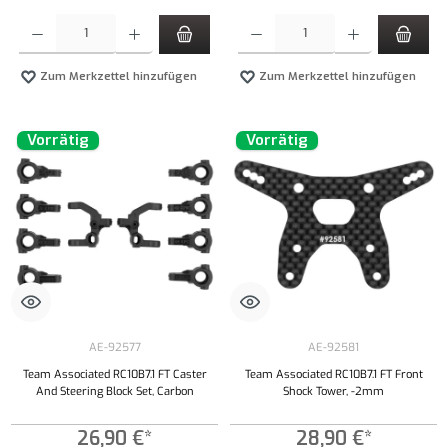
Produkt Anzahl: Gib den gewünschten Wert ein oder benutze die Schaltflächen um die Anzahl
Produkt Anzahl: Gib den gewünschten Wert ei
Zum Merkzettel hinzufügen
Zum Merkzettel hinzufügen
Vorrätig
Vorrätig
AE-92577
AE-92581
Team Associated RC10B7.1 FT Caster
Team Associated RC10B7.1 FT Front
And Steering Block Set, Carbon
Shock Tower, -2mm
26,90 €*
28,90 €*