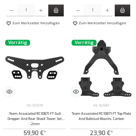
Produkt Anzahl: Gib den gewünschten Wert ein oder benutze die Schaltflächen um die Anzahl
Produkt Anzahl: Gib den gewünschten Wert ei
Zum Merkzettel hinzufügen
Zum Merkzettel hinzufügen
Vorrätig
Vorrätig
AE-92578
AE-92587
Team Associated RC10B7.1 FT Gull
Team Associated RC10B7.1 FT Top Plate
Dropper And Rear Shock Tower Set,
And Ballstud Mounts, Carbon
-2mm
59,90 €*
23,90 €*