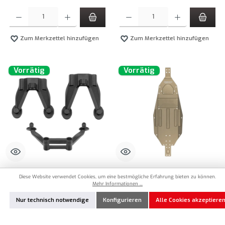
Produkt Anzahl: Gib den gewünschten Wert ein oder benutze die Schaltflächen um die Anzahl
Produkt Anzahl: Gib den gewünschten Wert ei
Zum Merkzettel hinzufügen
Zum Merkzettel hinzufügen
Vorrätig
Vorrätig
AE-71206
AE-71200
Diese Website verwendet Cookies, um eine bestmögliche Erfahrung bieten zu können.
Mehr Informationen ...
Team Associated RC10T7
Team Associated RC10T7 Chassis
Karosseriehalter Vorne/Hinten
Nur technisch notwendige
Konfigurieren
Alle Cookies akzeptiere
7,90 €*
104,90 €*