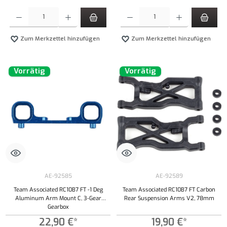
Produkt Anzahl: Gib den gewünschten Wert ein oder benutze die Schaltflächen um die Anzahl
Produkt Anzahl: Gib den gewünschten Wert ei
Zum Merkzettel hinzufügen
Zum Merkzettel hinzufügen
Vorrätig
Vorrätig
AE-92585
AE-92589
Team Associated RC10B7 FT -1 Deg
Team Associated RC10B7 FT Carbon
Aluminum Arm Mount C, 3-Gear
Rear Suspension Arms V2, 78mm
Gearbox
22,90 €*
19,90 €*