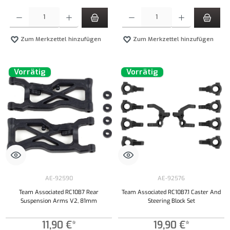
Produkt Anzahl: Gib den gewünschten Wert ein oder benutze die Schaltflächen um die Anzahl
Produkt Anzahl: Gib den gewünschten Wert ei
Zum Merkzettel hinzufügen
Zum Merkzettel hinzufügen
Vorrätig
Vorrätig
AE-92590
AE-92576
Team Associated RC10B7 Rear
Team Associated RC10B7.1 Caster And
Suspension Arms V2, 81mm
Steering Block Set
11,90 €*
19,90 €*