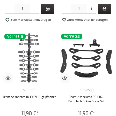
Produkt Anzahl: Gib den gewünschten Wert ein oder benutze die Schaltflächen um die Anzahl
Produkt Anzahl: Gib den gewünschten Wert ei
Zum Merkzettel hinzufügen
Zum Merkzettel hinzufügen
Vorrätig
Vorrätig
AE-92579
AE-92580
Team Associated RC10B7.1 Kugelpfannen
Team Associated RC10B7.1
Dämpferbrücken Cover Set
11,90 €*
11,90 €*