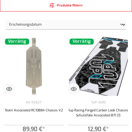
Produkte filtern
Vorrätig
Vorrätig
AE-92627
1UP-3010
Team Associated RC10B84 Chassis V2
1up Racing Forged Carbon Look Chassis
Schutzfolie Associated B7.1 (1)
89,90 €*
12,90 €*