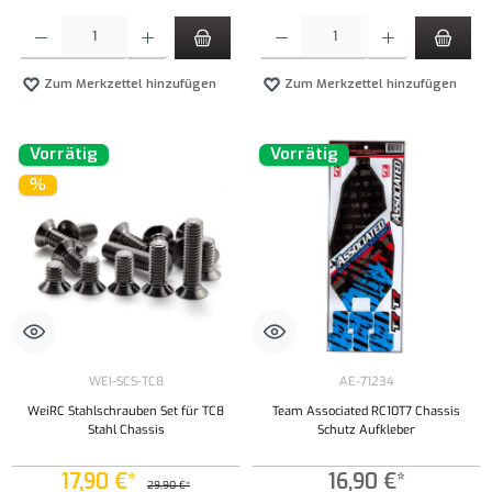
Produkt Anzahl: Gib den gewünschten Wert ein oder benutze die Schaltflächen um die Anzahl
Produkt Anzahl: Gib den gewünschten Wert ei
Zum Merkzettel hinzufügen
Zum Merkzettel hinzufügen
Vorrätig
Vorrätig
%
WEI-SCS-TC8
AE-71234
WeiRC Stahlschrauben Set für TC8
Team Associated RC10T7 Chassis
Stahl Chassis
Schutz Aufkleber
17,90 €*
16,90 €*
29,90 €*