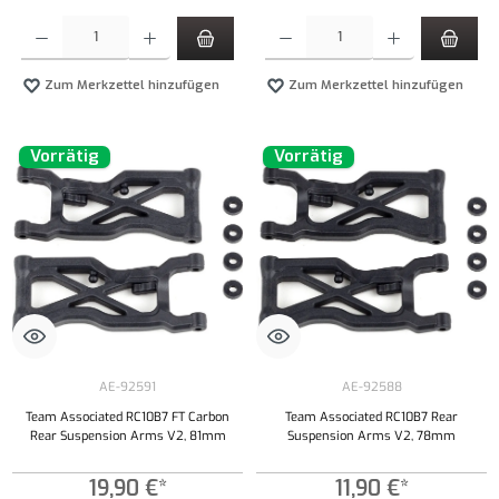
Produkt Anzahl: Gib den gewünschten Wert ein oder benutze die Schaltflächen um die Anzahl
Produkt Anzahl: Gib den gewünschten Wert ei
Zum Merkzettel hinzufügen
Zum Merkzettel hinzufügen
Vorrätig
Vorrätig
AE-92591
AE-92588
Team Associated RC10B7 FT Carbon
Team Associated RC10B7 Rear
Rear Suspension Arms V2, 81mm
Suspension Arms V2, 78mm
19,90 €*
11,90 €*