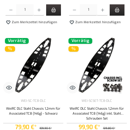
Produkt Anzahl: Gib den gewünschten Wert ein oder benutze die Schaltflächen um die Anzahl
Produkt Anzahl: Gib den gewünschten Wert ei
Zum Merkzettel hinzufügen
Zum Merkzettel hinzufügen
Vorrätig
Vorrätig
%
%
WEI-SC-TC8-DLC
WEI-SCSET-TC8-DLC
WeiRC DLC Stahl Chassis 1,2mm für
WeiRC DLC Stahl Chassis 1,2mm für
Associated TC8 (146g) - Schwarz
Associated TC8 (146g) inkl. Stahl
Schrauben Set
79,90 €*
99,90 €*
109,90 €*
139,80 €*