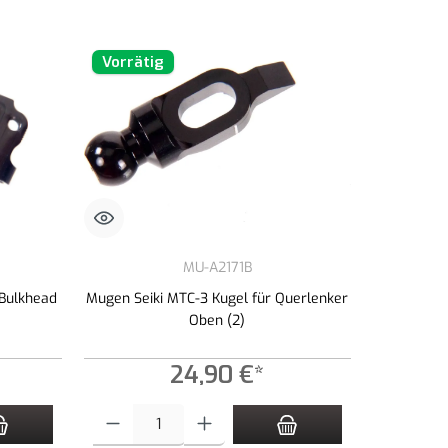
Vorrätig
MU-A2171B
 Bulkhead
Mugen Seiki MTC-3 Kugel für Querlenker
Oben (2)
24,90 €*
zahl zu erhöhen oder zu reduzieren.
n Wert ein oder benutze die Schaltflächen um die Anzahl zu erhöhen oder zu redu
Produkt Anzahl: Gib den gewünschten Wert ein oder benutze die 