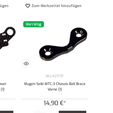
fügen
Zum Merkzettel hinzufügen
Vorrätig
MU-A2173F
aser
Mugen Seiki MTC-3 Chassis Ball Brace
(1)
Vorne (1)
14,90 €*
zahl zu erhöhen oder zu reduzieren.
n Wert ein oder benutze die Schaltflächen um die Anzahl zu erhöhen oder zu redu
Produkt Anzahl: Gib den gewünschten Wert ein oder benutze die 