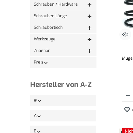
Schrauben / Hardware
Schrauben Länge
Schraubertisch
Werkzeuge
Zubehör
Mugen
Preis
Hersteller von A-Z
Produk
#
A
Nic
B