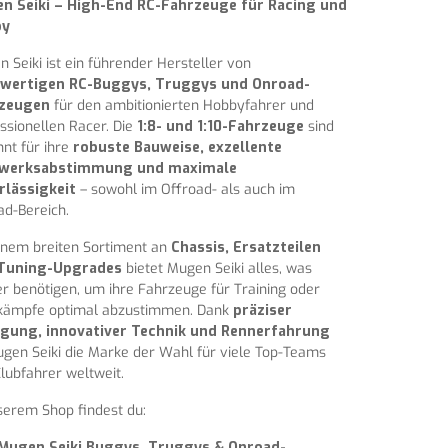
n Seiki – High-End RC-Fahrzeuge für Racing und
by
 Seiki ist ein führender Hersteller von
wertigen RC-Buggys, Truggys und Onroad-
zeugen
für den ambitionierten Hobbyfahrer und
ssionellen Racer. Die
1:8- und 1:10-Fahrzeuge
sind
nt für ihre
robuste Bauweise, exzellente
werksabstimmung und maximale
rlässigkeit
– sowohl im Offroad- als auch im
d-Bereich.
inem breiten Sortiment an
Chassis, Ersatzteilen
Tuning-Upgrades
bietet Mugen Seiki alles, was
r benötigen, um ihre Fahrzeuge für Training oder
kämpfe optimal abzustimmen. Dank
präziser
igung, innovativer Technik und Rennerfahrung
ugen Seiki die Marke der Wahl für viele Top-Teams
lubfahrer weltweit.
serem Shop findest du:
Mugen Seiki Buggys, Truggys & Onroad-