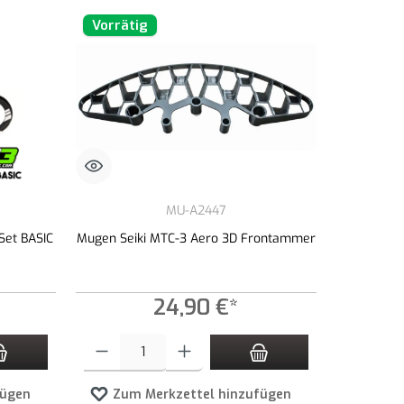
Vorrätig
MU-A2447
Set BASIC
Mugen Seiki MTC-3 Aero 3D Frontammer
24,90 €*
zahl zu erhöhen oder zu reduzieren.
n Wert ein oder benutze die Schaltflächen um die Anzahl zu erhöhen oder zu redu
Produkt Anzahl: Gib den gewünschten Wert ein oder benutze die 
fügen
Zum Merkzettel hinzufügen