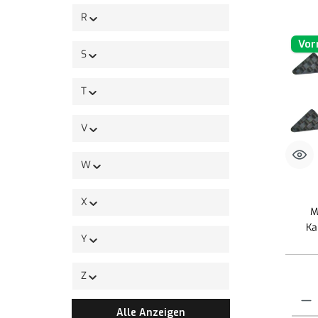
R
Vor
S
T
V
W
X
M
Ka
Y
Z
Produk
Alle Anzeigen