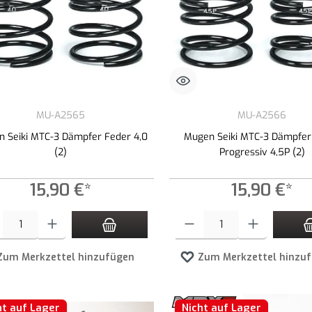
MU-A2565
MU-A2566
 Seiki MTC-3 Dämpfer Feder 4,0
Mugen Seiki MTC-3 Dämpfer
(2)
Progressiv 4,5P (2)
15,90 €*
15,90 €*
t Anzahl: Gib den gewünschten Wert ein oder benutze die Schaltflächen um die An
Produkt Anzahl: Gib den gewünschte
Zum Merkzettel hinzufügen
Zum Merkzettel hinzu
ht auf Lager
Nicht auf Lager