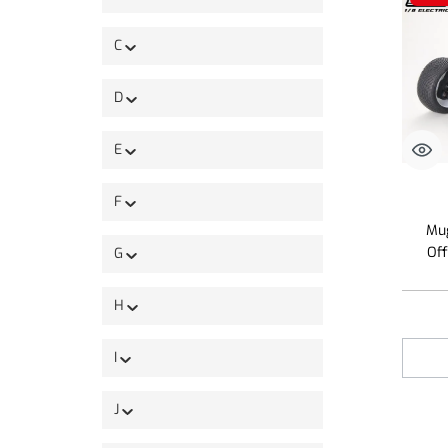
C
D
E
F
Mug
Of
G
H
I
J