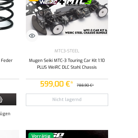
MTC3-STEEL
 Feder
Mugen Seiki MTC-3 Touring Car Kit 1:10
PLUS WeiRC DLC Stahl Chassis
599,00 €*
788,90 €*
zahl zu erhöhen oder zu reduzieren.
n Wert ein oder benutze die Schaltflächen um die Anzahl zu erhöhen oder zu redu
Nicht lagernd
fügen
Vorrätig