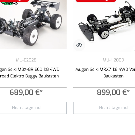
MU-E2028
MU-H2009
en Seiki MBX-8R ECO 1:8 4WD
Mugen Seiki MRX7 1:8 4WD Ve
froad Elektro Buggy Baukasten
Baukasten
689,00 €*
899,00 €*
Nicht lagernd
Nicht lagernd