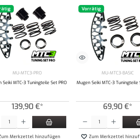
rätig
Vorrätig
MU-MTC3-PRO
MU-MTC3-BASIC
 Seiki MTC-3 Tuningteile Set PRO
Mugen Seiki MTC-3 Tuningteile 
139,90 €*
69,90 €*
t Anzahl: Gib den gewünschten Wert ein oder benutze die Schaltflächen um die An
Produkt Anzahl: Gib den gewünschte
Zum Merkzettel hinzufügen
Zum Merkzettel hinzu