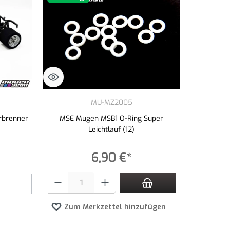
MU-MZ2005
rbrenner
MSE Mugen MSB1 O-Ring Super
Leichtlauf (12)
6,90 €*
Produkt Anzahl: Gib den gewünschten Wert ein oder benutze die 
Zum Merkzettel hinzufügen