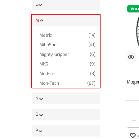
L
Vor
M
Matrix
(14)
MiboSport
(41)
Mighty Gripper
(6)
MKS
(9)
Modster
(3)
Mugen
Mon-Tech
(87)
MonacoRC
(10)
N
MR33
(489)
Mugen Seiki
(377)
O
Produk
MXLR
(64)
P
MyLaps
(2)