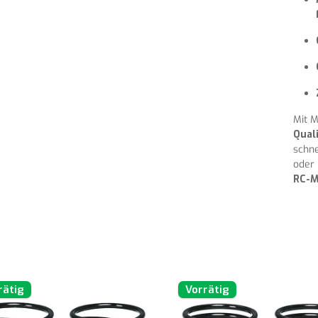
Mit M
Qual
schne
oder 
RC-M
rätig
Vorrätig