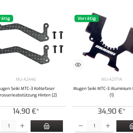
rätig
Vorrätig
MU-A2446
MU-A2171A
ugen Seiki MTC-3 Kohlefaser
Mugen Seiki MTC-3 Aluminium
rosserieabstützung Hinten (2)
(1)
14,90 €*
34,90 €*
t Anzahl: Gib den gewünschten Wert ein oder benutze die Schaltflächen um die An
Produkt Anzahl: Gib den gewünschte