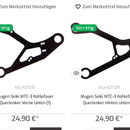
Zum Merkzettel hinzufügen
Zum Merkzettel hinzu
rätig
Vorrätig
MU-A2172F
MU-A2172R
ugen Seiki MTC-3 Kohlefaser
Mugen Seiki MTC-3 Kohlef
Querlenker Vorne Unten (1)
Querlenker Hinten Unten 
24,90 €*
24,90 €*
t Anzahl: Gib den gewünschten Wert ein oder benutze die Schaltflächen um die An
Produkt Anzahl: Gib den gewünschte