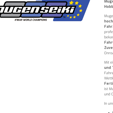
Muge
Hob
Mugen
hoch
Fahr
profe
bekan
Fahr
Zuve
Onroa
Mit e
und 
Fahre
Wett
Fert
ist M
und C
In un