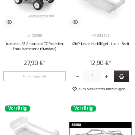
JC-00355
XR-323525
Jconcepts F2 Associated T7 Finnisher
XRAY Lexan Heckflügel - Lush - Breit
Truck Karosserie (Standard)
27,90 €*
12,90 €*
Produkt Anzahl: Gib den gewünschten Wert ei
Nicht lagernd
Zum Merkzettel hinzufügen
Vorrätig
Vorrätig