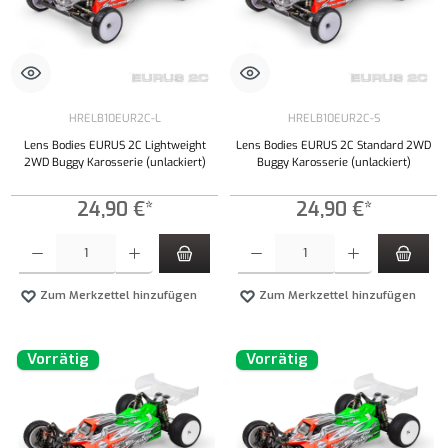
HRELB10EUR2C-L
HRELB10EUR2C-S
Lens Bodies EURUS 2C Lightweight
Lens Bodies EURUS 2C Standard 2WD
2WD Buggy Karosserie (unlackiert)
Buggy Karosserie (unlackiert)
24,90 €*
24,90 €*
Produkt Anzahl: Gib den gewünschten Wert ein oder benutze die Schaltflächen um die Anzahl
Produkt Anzahl: Gib den gewünschten Wert ei
Zum Merkzettel hinzufügen
Zum Merkzettel hinzufügen
Vorrätig
Vorrätig