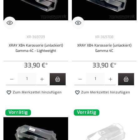
XR-369709
XR-369708
XRAY XB4 Karosserie (unlackiert)
XRAY XB4 Karosserie (unlackiert)
Gamma 4C - Lightweight
Gamma 4C
33,90 €*
33,90 €*
Produkt Anzahl: Gib den gewünschten Wert ein oder benutze die Schaltflächen um die Anzahl
Produkt Anzahl: Gib den gewünschten Wert ei
Zum Merkzettel hinzufügen
Zum Merkzettel hinzufügen
Vorrätig
Vorrätig