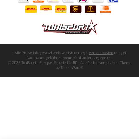
* Alle Preise inkl. gesetzl. Mehrwertsteuer zzgl.
Versandkosten
und ggf.
Nachnahmegebühren, wenn nicht anders angegeben.
© 2026 ToniSport - Europas Experte für RC - Alle Rechte vorbehalten. Theme
by
ThemeWare®