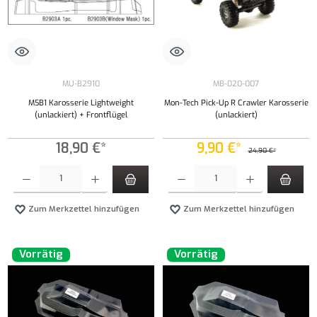
MU-B2910
MB-020-007
MSB1 Karosserie Lightweight
Mon-Tech Pick-Up R Crawler Karosserie
(unlackiert) + Frontflügel
(unlackiert)
18,90 €*
9,90 €*
24,90 €*
Produkt Anzahl: Gib den gewünschten Wert ein oder benutze die Schaltflächen um die Anzahl
Produkt Anzahl: Gib den gewünschten Wert ei
Zum Merkzettel hinzufügen
Zum Merkzettel hinzufügen
Vorrätig
Vorrätig