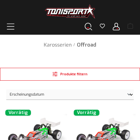
alt springen
Karosserien
Offroad
/
Produkte filtern
Vorrätig
Vorrätig