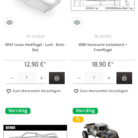
XR-323526
MU-B2903
XRAY Lexan Heckflügel - Lush - Breit -
MSB1 Karosserie (unlackiert) +
Dick
Frontflügel
12,90 €*
18,90 €*
Produkt Anzahl: Gib den gewünschten Wert ein oder benutze die Schaltflächen um die Anzahl
Produkt Anzahl: Gib den gewünschten Wert ei
Zum Merkzettel hinzufügen
Zum Merkzettel hinzufügen
Vorrätig
Vorrätig
%