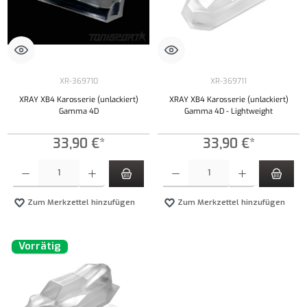
XR-369710
XR-369711
XRAY XB4 Karosserie (unlackiert)
XRAY XB4 Karosserie (unlackiert)
Gamma 4D
Gamma 4D - Lightweight
33,90 €*
33,90 €*
Produkt Anzahl: Gib den gewünschten Wert ein oder benutze die Schaltflächen um die Anzahl
Produkt Anzahl: Gib den gewünschten Wert ei
Zum Merkzettel hinzufügen
Zum Merkzettel hinzufügen
Vorrätig