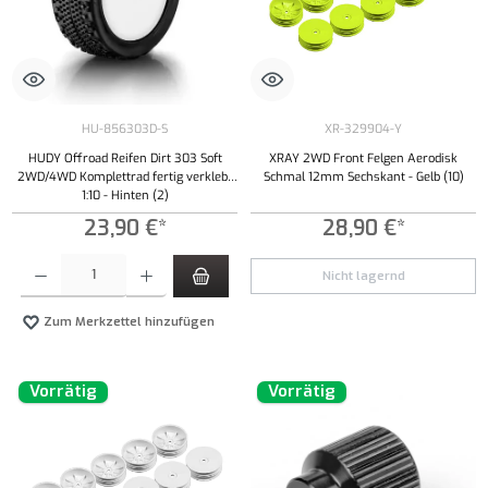
HU-856303D-S
XR-329904-Y
HUDY Offroad Reifen Dirt 303 Soft
XRAY 2WD Front Felgen Aerodisk
2WD/4WD Komplettrad fertig verklebt
Schmal 12mm Sechskant - Gelb (10)
1:10 - Hinten (2)
23,90 €*
28,90 €*
Produkt Anzahl: Gib den gewünschten Wert ein oder benutze die Schaltflächen um die Anzahl
Nicht lagernd
Zum Merkzettel hinzufügen
Vorrätig
Vorrätig