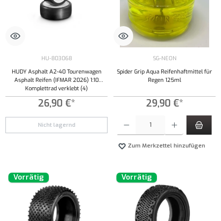
HU-803068
SG-NEON
HUDY Asphalt A2-40 Tourenwagen
Spider Grip Aqua Reifenhaftmittel für
Asphalt Reifen (IFMAR 2026) 1:10
Regen 125ml
Komplettrad verklebt (4)
26,90 €*
29,90 €*
Produkt Anzahl: Gib den gewünschten Wert ei
Nicht lagernd
Zum Merkzettel hinzufügen
Vorrätig
Vorrätig