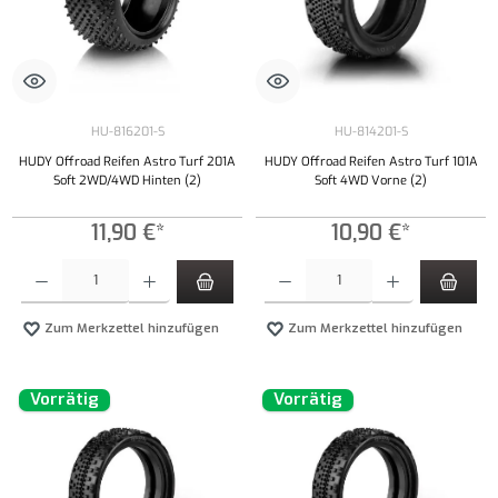
HU-816201-S
HU-814201-S
HUDY Offroad Reifen Astro Turf 201A
HUDY Offroad Reifen Astro Turf 101A
Soft 2WD/4WD Hinten (2)
Soft 4WD Vorne (2)
11,90 €*
10,90 €*
Produkt Anzahl: Gib den gewünschten Wert ein oder benutze die Schaltflächen um die Anzahl
Produkt Anzahl: Gib den gewünschten Wert ei
Zum Merkzettel hinzufügen
Zum Merkzettel hinzufügen
Vorrätig
Vorrätig