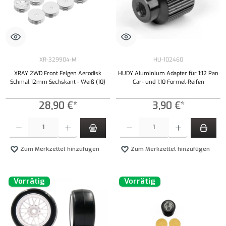
XR-329904-M
HU-102460
XRAY 2WD Front Felgen Aerodisk
HUDY Aluminium Adapter für 1:12 Pan
Schmal 12mm Sechskant - Weiß (10)
Car- und 1:10 Formel-Reifen
28,90 €*
3,90 €*
Produkt Anzahl: Gib den gewünschten Wert ein oder benutze die Schaltflächen um die Anzahl
Produkt Anzahl: Gib den gewünschten Wert ei
Zum Merkzettel hinzufügen
Zum Merkzettel hinzufügen
Vorrätig
Vorrätig