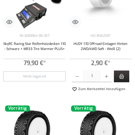
SK-600064-06-SET
HU-836201F
SkyRC Racing Star Reifenheizdecken 1:10
HUDY 1:10 Offroad Einlagen Hinten
- Schwarz + MR33 Tire Warmer PLUS+
2WD/4WD Soft - Weiß (2)
79,90 €*
2,90 €*
Produkt Anzahl: Gib den gewünschten Wert ei
Nicht lagernd
Zum Merkzettel hinzufügen
Vorrätig
Vorrätig