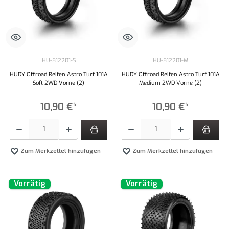
HU-812201-S
HU-812201-M
HUDY Offroad Reifen Astro Turf 101A
HUDY Offroad Reifen Astro Turf 101A
Soft 2WD Vorne (2)
Medium 2WD Vorne (2)
10,90 €*
10,90 €*
Produkt Anzahl: Gib den gewünschten Wert ein oder benutze die Schaltflächen um die Anzahl
Produkt Anzahl: Gib den gewünschten Wert ei
Zum Merkzettel hinzufügen
Zum Merkzettel hinzufügen
Vorrätig
Vorrätig