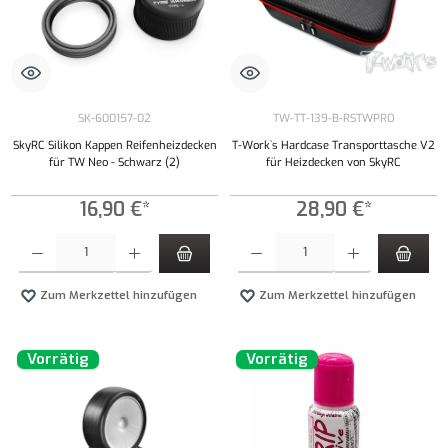
SK-600157-02
TW-TT-139-B-RSTWPRO
SkyRC Silikon Kappen Reifenheizdecken
T-Work`s Hardcase Transporttasche V2
für TW Neo - Schwarz (2)
für Heizdecken von SkyRC
16,90 €*
28,90 €*
Produkt Anzahl: Gib den gewünschten Wert ein oder benutze die Schaltflächen um die Anzahl
Produkt Anzahl: Gib den gewünschten Wert ei
Zum Merkzettel hinzufügen
Zum Merkzettel hinzufügen
Vorrätig
Vorrätig