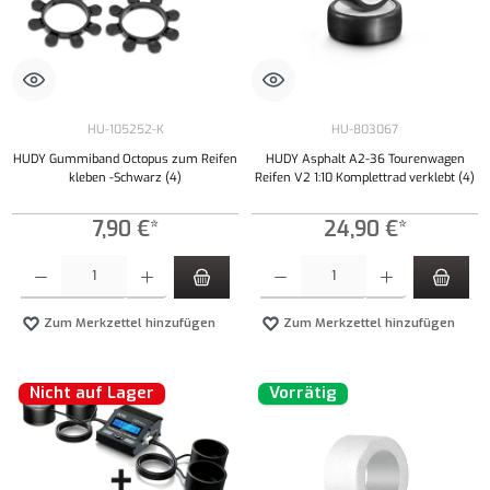
HU-105252-K
HU-803067
HUDY Gummiband Octopus zum Reifen
HUDY Asphalt A2-36 Tourenwagen
kleben -Schwarz (4)
Reifen V2 1:10 Komplettrad verklebt (4)
7,90 €*
24,90 €*
Produkt Anzahl: Gib den gewünschten Wert ein oder benutze die Schaltflächen um die Anzahl
Produkt Anzahl: Gib den gewünschten Wert ei
Zum Merkzettel hinzufügen
Zum Merkzettel hinzufügen
Nicht auf Lager
Vorrätig