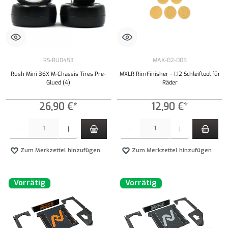
RS-RU0453
MAX-02-008
Rush Mini 36X M-Chassis Tires Pre-
MXLR RimFinisher - 1:12 Schleiftool für
Glued (4)
Räder
26,90 €*
12,90 €*
Produkt Anzahl: Gib den gewünschten Wert ein oder benutze die Schaltflächen um die Anzahl
Produkt Anzahl: Gib den gewünschten Wert ei
Zum Merkzettel hinzufügen
Zum Merkzettel hinzufügen
Vorrätig
Vorrätig