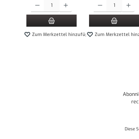
Produkt Anzahl: Gib den gewünschten Wert ein oder benutze die
Produkt Anzahl: Gib den g
Zum Merkzettel hinzufügen
Zum Merkzettel hin
Abonni
rec
Diese S