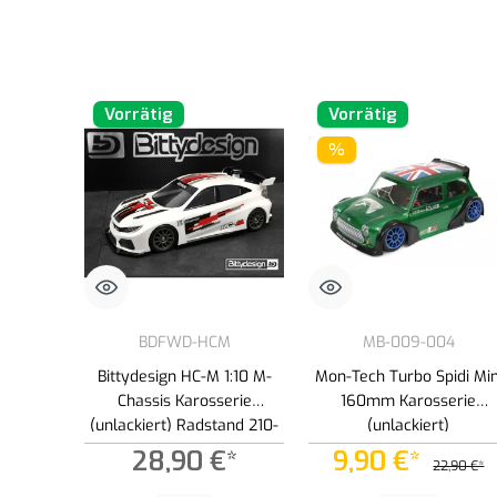
Vorrätig
Vorrätig
%
BDFWD-HCM
MB-009-004
Bittydesign HC-M 1:10 M-
Mon-Tech Turbo Spidi Min
Chassis Karosserie
160mm Karosserie
(unlackiert) Radstand 210-
(unlackiert)
225mm
28,90 €*
9,90 €*
22,90 €*