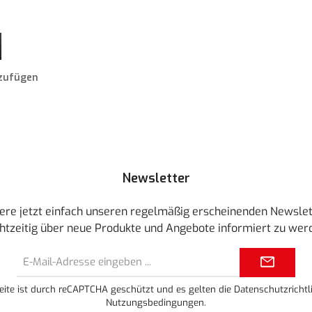
 Schaltflächen um die Anzahl zu erhöhen oder zu reduzieren.
ewünschten Wert ein oder benutze die Schaltflächen um die Anzahl zu erhöhen ode
zufügen
Newsletter
ere jetzt einfach unseren regelmäßig erscheinenden Newslet
htzeitig über neue Produkte und Angebote informiert zu wer
E-
Mail-
Adresse*
eite ist durch reCAPTCHA geschützt und es gelten die
Datenschutzrichtli
Nutzungsbedingungen
.