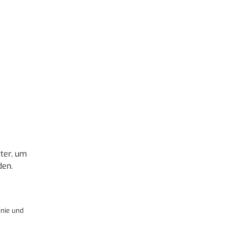
r zu reduzieren.
ter, um
den.
nie
und