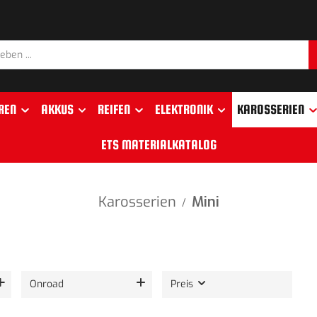
REN
AKKUS
REIFEN
ELEKTRONIK
KAROSSERIEN
ETS MATERIALKATALOG
Karosserien
Mini
/
Onroad
Preis