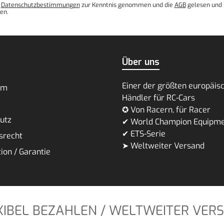
e
Datenschutzbestimmungen
zur Kenntnis genommen und die
AGB
gelesen und 
en.
Über uns
Einer der größten europäis
um
Händler für RC-Cars
✪ Von Racern, für Racer
utz
✔ World Champion Equipm
✔ ETS-Serie
srecht
➤ Weltweiter Versand
ion / Garantie
XIBEL BEZAHLEN / WELTWEITER VER