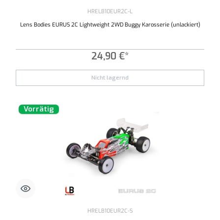
HRELB10EUR2C-L
Lens Bodies EURUS 2C Lightweight 2WD Buggy Karosserie (unlackiert)
24,90 €*
Nicht lagernd
Vorrätig
HRELB10EUR2C-S