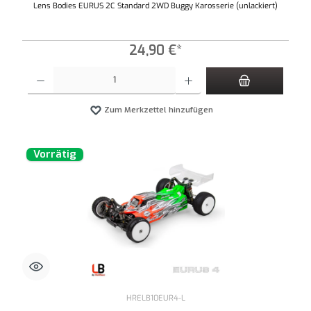
Lens Bodies EURUS 2C Standard 2WD Buggy Karosserie (unlackiert)
24,90 €*
Produkt Anzahl: Gib den gewünschten Wert ein oder benutze die Schaltflächen um die An
Zum Merkzettel hinzufügen
Vorrätig
HRELB10EUR4-L