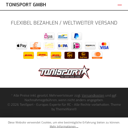
TONISPORT GMBH
FLEXIBEL BEZAHLEN / WELTWEITER VERSAND
* Alle Preise inkl. gesetzl. Mehrwertsteuer zzgl.
Versandkosten
und ggf.
Nachnahmegebühren, wenn nicht anders angegeben.
© 2026 ToniSport - Europas Experte für RC - Alle Rechte vorbehalten. Theme
by
ThemeWare®
Diese Website verwendet Cookies, um eine bestmögliche Erfahrung bieten zu können.
Mehr Informationen ...