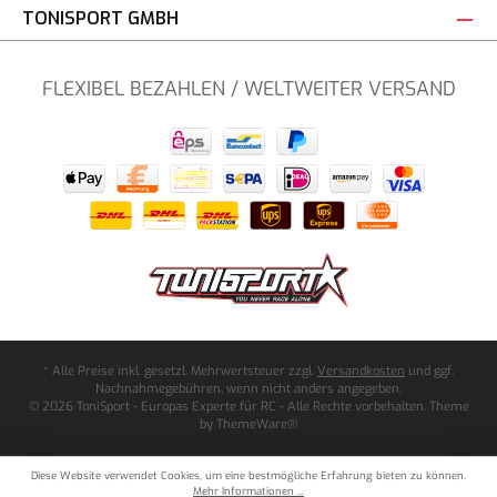
TONISPORT GMBH
FLEXIBEL BEZAHLEN / WELTWEITER VERSAND
* Alle Preise inkl. gesetzl. Mehrwertsteuer zzgl.
Versandkosten
und ggf.
Nachnahmegebühren, wenn nicht anders angegeben.
© 2026 ToniSport - Europas Experte für RC - Alle Rechte vorbehalten. Theme
by
ThemeWare®
Diese Website verwendet Cookies, um eine bestmögliche Erfahrung bieten zu können.
Mehr Informationen ...