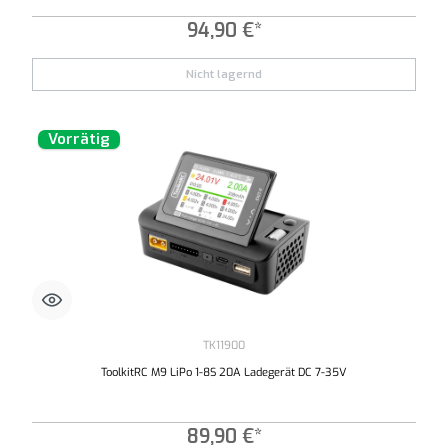
94,90 €*
Nicht lagernd
Vorrätig
TK11900
ToolkitRC M9 LiPo 1-8S 20A Ladegerät DC 7-35V
89,90 €*