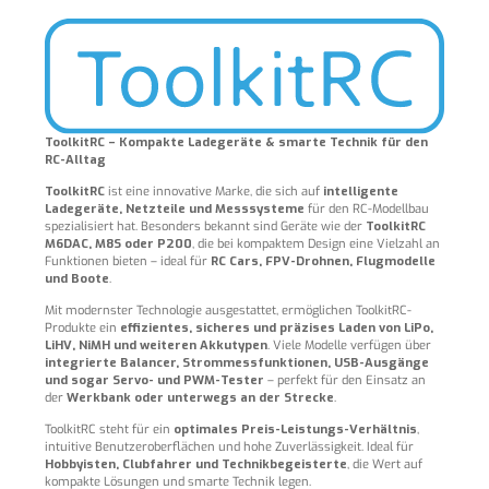
ToolkitRC – Kompakte Ladegeräte & smarte Technik für den
RC-Alltag
ToolkitRC
ist eine innovative Marke, die sich auf
intelligente
Ladegeräte, Netzteile und Messsysteme
für den RC-Modellbau
spezialisiert hat. Besonders bekannt sind Geräte wie der
ToolkitRC
M6DAC, M8S oder P200
, die bei kompaktem Design eine Vielzahl an
Funktionen bieten – ideal für
RC Cars, FPV-Drohnen, Flugmodelle
und Boote
.
Mit modernster Technologie ausgestattet, ermöglichen ToolkitRC-
Produkte ein
effizientes, sicheres und präzises Laden von LiPo,
LiHV, NiMH und weiteren Akkutypen
. Viele Modelle verfügen über
integrierte Balancer, Strommessfunktionen, USB-Ausgänge
und sogar Servo- und PWM-Tester
– perfekt für den Einsatz an
der
Werkbank oder unterwegs an der Strecke
.
ToolkitRC steht für ein
optimales Preis-Leistungs-Verhältnis
,
intuitive Benutzeroberflächen und hohe Zuverlässigkeit. Ideal für
Hobbyisten, Clubfahrer und Technikbegeisterte
, die Wert auf
kompakte Lösungen und smarte Technik legen.