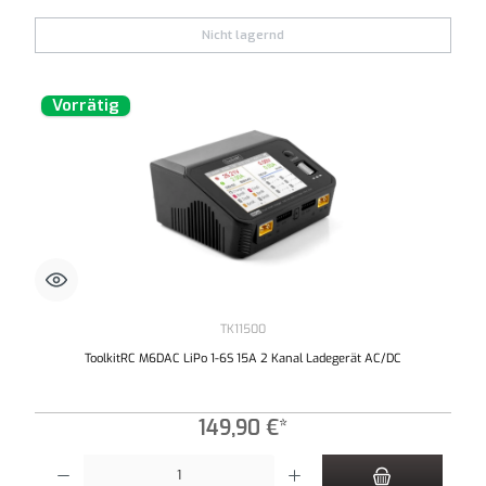
Nicht lagernd
Vorrätig
TK11500
ToolkitRC M6DAC LiPo 1-6S 15A 2 Kanal Ladegerät AC/DC
149,90 €*
Produkt Anzahl: Gib den gewünschten Wert ein oder benutze die Schaltflächen um die An