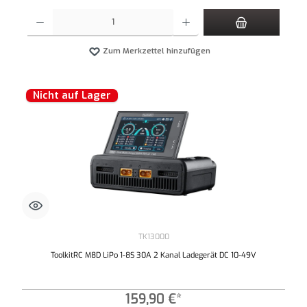
Produkt Anzahl: Gib den gewünschten Wert ein oder benutze die Schaltflächen um die An
Zum Merkzettel hinzufügen
Nicht auf Lager
TK13000
ToolkitRC M8D LiPo 1-8S 30A 2 Kanal Ladegerät DC 10-49V
159,90 €*