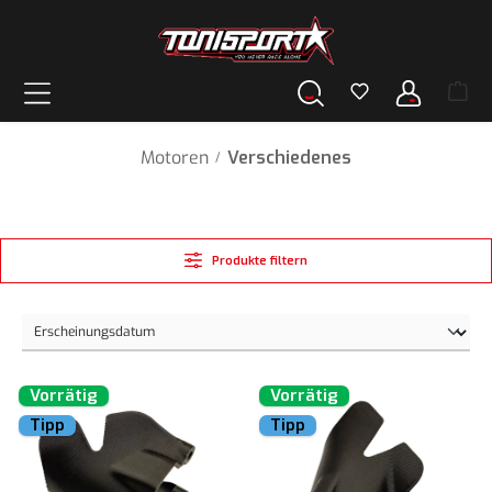
alt springen
Motoren
Verschiedenes
/
Produkte filtern
Vorrätig
Vorrätig
Tipp
Tipp