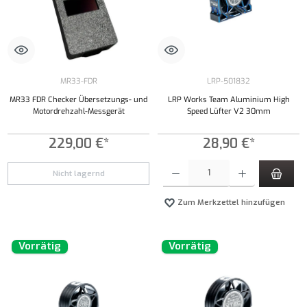
MR33-FDR
LRP-501832
MR33 FDR Checker Übersetzungs- und
LRP Works Team Aluminium High
Motordrehzahl-Messgerät
Speed Lüfter V2 30mm
229,00 €*
28,90 €*
Produkt Anzahl: Gib den gewünschten Wert ei
Nicht lagernd
Zum Merkzettel hinzufügen
Vorrätig
Vorrätig