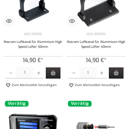
NOS-901991
NOS-901990
Nosram Luftkanal für Aluminium High
Nosram Luftkanal für Aluminium High
Speed Lüfter 30mm
Speed Lüfter 40mm
14,90 €*
14,90 €*
Produkt Anzahl: Gib den gewünschten Wert ein oder benutze die Schaltflächen um die Anzahl
Produkt Anzahl: Gib den gewünschten Wert ei
Zum Merkzettel hinzufügen
Zum Merkzettel hinzufügen
Vorrätig
Vorrätig