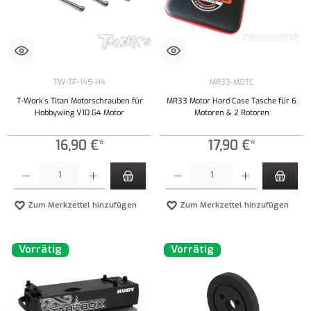
TW-TP-145-H4
MR33-MOTC
T-Work`s Titan Motorschrauben für
MR33 Motor Hard Case Tasche für 6
Hobbywing V10 G4 Motor
Motoren & 2 Rotoren
16,90 €*
17,90 €*
Produkt Anzahl: Gib den gewünschten Wert ein oder benutze die Schaltflächen um die Anzahl
Produkt Anzahl: Gib den gewünschten Wert ei
Zum Merkzettel hinzufügen
Zum Merkzettel hinzufügen
Vorrätig
Vorrätig