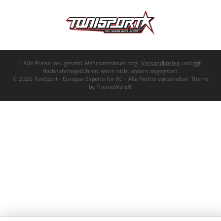
* Alle Preise inkl. gesetzl. Mehrwertsteuer zzgl.
Versandkosten
und ggf.
Nachnahmegebühren, wenn nicht anders angegeben.
© 2026 ToniSport - Europas Experte für RC - Alle Rechte vorbehalten. Theme
by
ThemeWare®