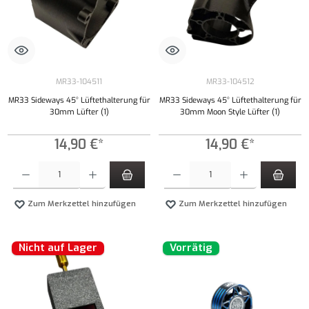
MR33-104511
MR33-104512
MR33 Sideways 45° Lüftethalterung für
MR33 Sideways 45° Lüftethalterung für
30mm Lüfter (1)
30mm Moon Style Lüfter (1)
14,90 €*
14,90 €*
Produkt Anzahl: Gib den gewünschten Wert ein oder benutze die Schaltflächen um die Anzahl
Produkt Anzahl: Gib den gewünschten Wert ei
Zum Merkzettel hinzufügen
Zum Merkzettel hinzufügen
Nicht auf Lager
Vorrätig