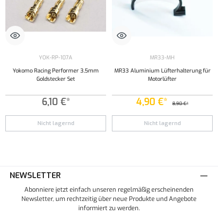
YOK-RP-107A
MR33-MH
Yokomo Racing Performer 3,5mm
MR33 Aluminium Lüfterhalterung für
Goldstecker Set
Motorlüfter
6,10 €*
4,90 €*
8,90 €*
Nicht lagernd
Nicht lagernd
NEWSLETTER
Abonniere jetzt einfach unseren regelmäßig erscheinenden
Newsletter, um rechtzeitig über neue Produkte und Angebote
informiert zu werden.