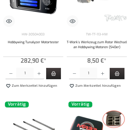
HW-30504003
TW-TT-113-HW
Hobbywing Tunalyzer Motortester
T-Work`s Werkzeug zum Rotor Wechsel
an Hobbywing Motoren (540er)
282,90 €*
8,50 €*
Produkt Anzahl: Gib den gewünschten Wert ein oder benutze die Schaltflächen um die Anzahl
Produkt Anzahl: Gib den gewünschten Wert ei
Zum Merkzettel hinzufügen
Zum Merkzettel hinzufügen
Vorrätig
Vorrätig