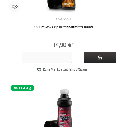
CS-C6440
CS Tire Max Grip Reifenhaftmittel 100ml
14,90 €*
Produkt Anzahl: Gib den gewünschten Wert ein oder benutze die Schaltflächen um die An
Zum Merkzettel hinzufügen
Vorrätig