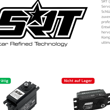
SRT (
Servo
Schlü
zuver
profe
Entwi
hervo
Kompa
ultim
rätig
Nicht auf Lager