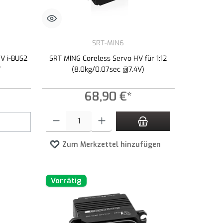
SRT-MIN6
V i-BUS2
SRT MIN6 Coreless Servo HV für 1:12
V
(8.0kg/0.07sec @7.4V)
68,90 €*
zahl zu erhöhen oder zu reduzieren.
Produkt Anzahl: Gib den gewünschten Wert ein oder benutze die 
Zum Merkzettel hinzufügen
Vorrätig