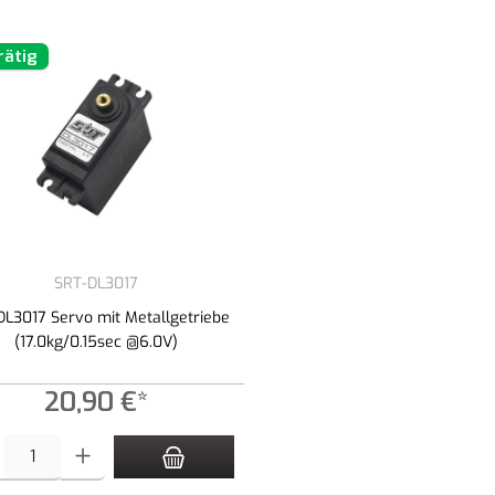
rätig
SRT-DL3017
DL3017 Servo mit Metallgetriebe
(17.0kg/0.15sec @6.0V)
20,90 €*
t Anzahl: Gib den gewünschten Wert ein oder benutze die Schaltflächen um die An