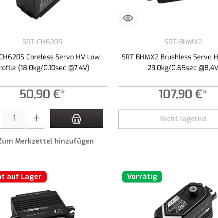
SRT-CH620S
SRT-BHMX2
CH620S Coreless Servo HV Low
SRT BHMX2 Brushless Servo H
rofile (18.0kg/0.10sec @7.4V)
23.0kg/0.65sec @8,4
50,90 €*
107,90 €*
t Anzahl: Gib den gewünschten Wert ein oder benutze die Schaltflächen um die An
Nicht lagernd
Zum Merkzettel hinzufügen
ht auf Lager
Vorrätig