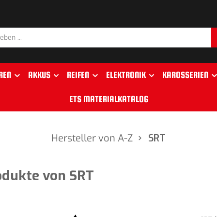
REN
AKKUS
REIFEN
ELEKTRONIK
KAROSSERIEN
ETS MATERIALKATALOG
Hersteller von A-Z
SRT
odukte von SRT