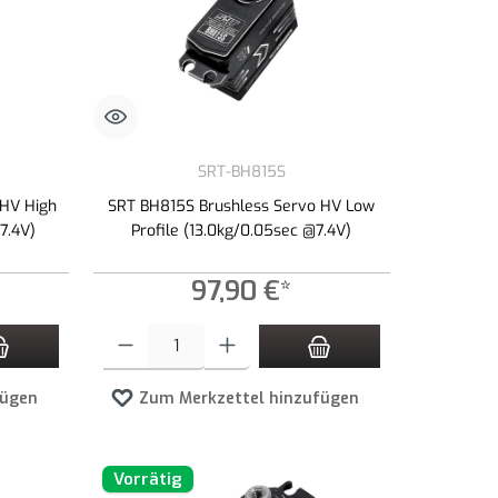
SRT-BH815S
 HV High
SRT BH815S Brushless Servo HV Low
7.4V)
Profile (13.0kg/0.05sec @7.4V)
97,90 €*
zahl zu erhöhen oder zu reduzieren.
n Wert ein oder benutze die Schaltflächen um die Anzahl zu erhöhen oder zu redu
Produkt Anzahl: Gib den gewünschten Wert ein oder benutze die 
fügen
Zum Merkzettel hinzufügen
Vorrätig