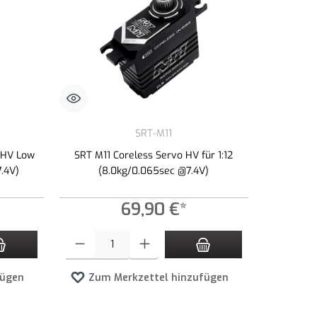
SRT-M11
 HV Low
SRT M11 Coreless Servo HV für 1:12
7.4V)
(8.0kg/0.065sec @7.4V)
69,90 €*
n Wert ein oder benutze die Schaltflächen um die Anzahl zu erhöhen oder zu redu
Produkt Anzahl: Gib den gewünschten Wert ein oder benutze die 
fügen
Zum Merkzettel hinzufügen