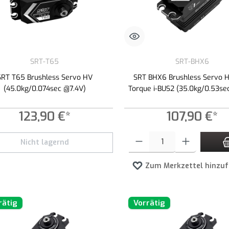
SRT-T65
SRT-BHX6
SRT T65 Brushless Servo HV
SRT BHX6 Brushless Servo 
(45.0kg/0.074sec @7.4V)
Torque i-BUS2 (35.0kg/0.53se
123,90 €*
107,90 €*
Produkt Anzahl: Gib den gewünschte
Nicht lagernd
Zum Merkzettel hinzu
rätig
Vorrätig