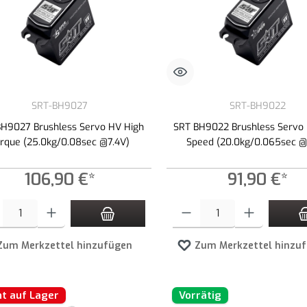
SRT-BH9027
SRT-BH9022
BH9027 Brushless Servo HV High
SRT BH9022 Brushless Servo
rque (25.0kg/0.08sec @7.4V)
Speed (20.0kg/0.065sec @
106,90 €*
91,90 €*
t Anzahl: Gib den gewünschten Wert ein oder benutze die Schaltflächen um die An
Produkt Anzahl: Gib den gewünschte
Zum Merkzettel hinzufügen
Zum Merkzettel hinzu
ht auf Lager
Vorrätig