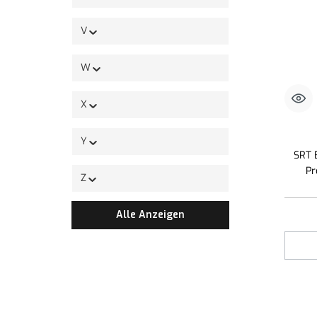
V
W
X
Y
SRT 
Pr
Z
Alle Anzeigen