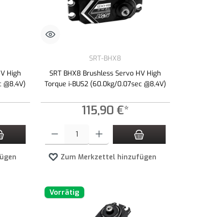
SRT-BHX8
HV High
SRT BHX8 Brushless Servo HV High
c @8,4V)
Torque i-BUS2 (60.0kg/0.07sec @8,4V)
115,90 €*
n Wert ein oder benutze die Schaltflächen um die Anzahl zu erhöhen oder zu redu
Produkt Anzahl: Gib den gewünschten Wert ein oder benutze die 
fügen
Zum Merkzettel hinzufügen
Vorrätig