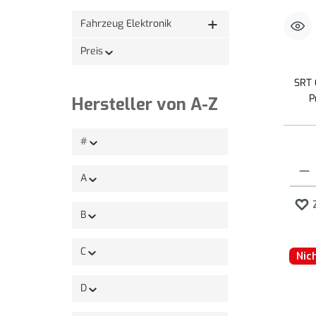
Fahrzeug Elektronik
Preis
SRT 
P
Hersteller von A-Z
#
Produk
A
B
C
Nic
D