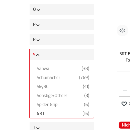
O
P
R
SRT 
S
To
Sanwa
(38)
Schumacher
(769)
SkyRC
(41)
Produk
Sonstige/Others
(3)
Spider Grip
(6)
SRT
(16)
Sweep
(3)
Nic
T