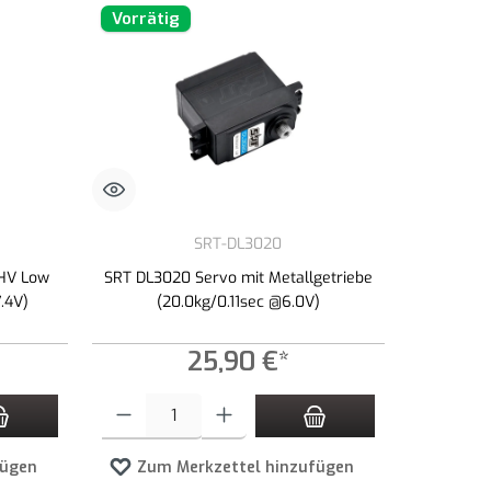
Vorrätig
SRT-DL3020
 HV Low
SRT DL3020 Servo mit Metallgetriebe
.4V)
(20.0kg/0.11sec @6.0V)
25,90 €*
zahl zu erhöhen oder zu reduzieren.
n Wert ein oder benutze die Schaltflächen um die Anzahl zu erhöhen oder zu redu
Produkt Anzahl: Gib den gewünschten Wert ein oder benutze die 
fügen
Zum Merkzettel hinzufügen