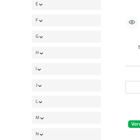
E
F
G
H
I
J
L
M
Vor
N