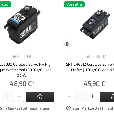
rätig
Vorrätig
SRT-CL6030
SRT-CH6012
CL6030 Coreless Servo HV High
SRT CH6012 Coreless Servo
que Waterproof (30.0kg/0.11sec
Profile (11.0kg/0.06sec @7
@7.4V)
48,90 €*
45,90 €*
t Anzahl: Gib den gewünschten Wert ein oder benutze die Schaltflächen um die An
Produkt Anzahl: Gib den gewünschte
Zum Merkzettel hinzufügen
Zum Merkzettel hinzu