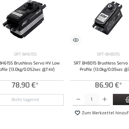
SRT-BH615S
SRT-BH8015
BH615S Brushless Servo HV Low
SRT BH8015 Brushless Servo
ofile (13.0kg/0.052sec @7.4V)
Profile (13.0kg/0.05sec @
78,90 €*
86,90 €*
Produkt Anzahl: Gib den gewünschte
Nicht lagernd
Zum Merkzettel hinzu