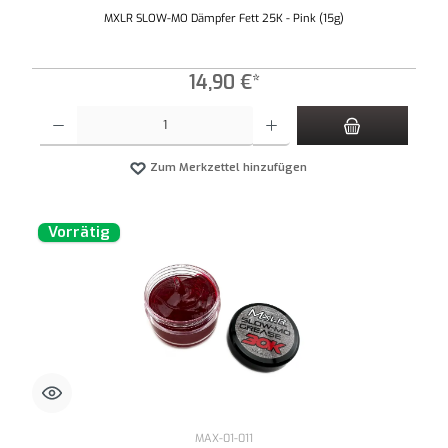
MXLR SLOW-MO Dämpfer Fett 25K - Pink (15g)
14,90 €*
Produkt Anzahl: Gib den gewünschten Wert ein oder benutze die Schaltflächen um die An
Zum Merkzettel hinzufügen
Vorrätig
MAX-01-011