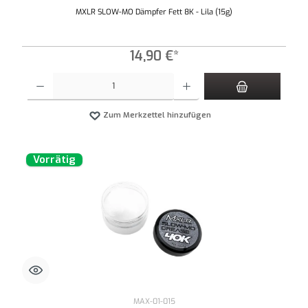
MXLR SLOW-MO Dämpfer Fett 8K - Lila (15g)
14,90 €*
Produkt Anzahl: Gib den gewünschten Wert ein oder benutze die Schaltflächen um die An
Zum Merkzettel hinzufügen
Vorrätig
MAX-01-015