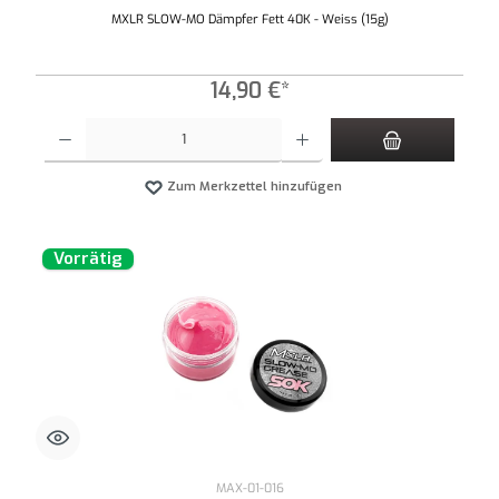
MXLR SLOW-MO Dämpfer Fett 40K - Weiss (15g)
14,90 €*
Produkt Anzahl: Gib den gewünschten Wert ein oder benutze die Schaltflächen um die An
Zum Merkzettel hinzufügen
Vorrätig
MAX-01-016