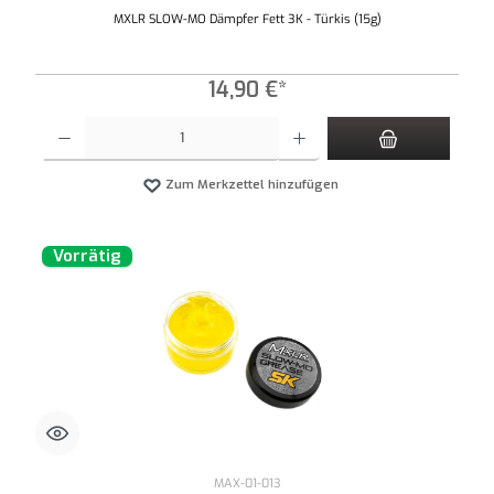
MXLR SLOW-MO Dämpfer Fett 3K - Türkis (15g)
14,90 €*
Produkt Anzahl: Gib den gewünschten Wert ein oder benutze die Schaltflächen um die An
Zum Merkzettel hinzufügen
Vorrätig
MAX-01-013