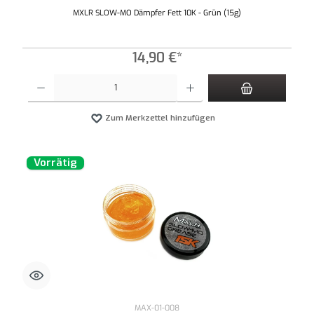
MXLR SLOW-MO Dämpfer Fett 10K - Grün (15g)
14,90 €*
Produkt Anzahl: Gib den gewünschten Wert ein oder benutze die Schaltflächen um die An
Zum Merkzettel hinzufügen
Vorrätig
MAX-01-008