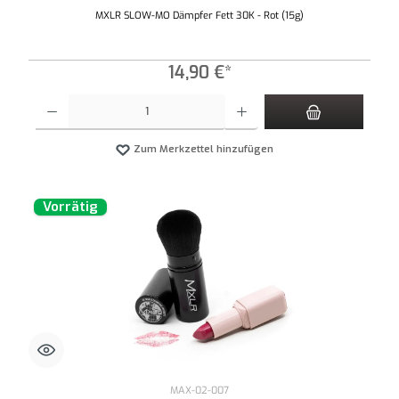
MXLR SLOW-MO Dämpfer Fett 30K - Rot (15g)
14,90 €*
Produkt Anzahl: Gib den gewünschten Wert ein oder benutze die Schaltflächen um die An
Zum Merkzettel hinzufügen
Vorrätig
MAX-02-007