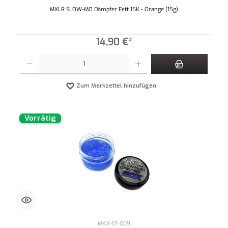
MXLR SLOW-MO Dämpfer Fett 15K - Orange (15g)
14,90 €*
Produkt Anzahl: Gib den gewünschten Wert ein oder benutze die Schaltflächen um die An
Zum Merkzettel hinzufügen
Vorrätig
MAX-01-009