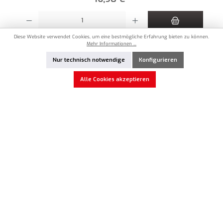
Produkt Anzahl: Gib den gewünschten Wert ein oder benutze die Schaltflächen um die An
Diese Website verwendet Cookies, um eine bestmögliche Erfahrung bieten zu können.
Zum Merkzettel hinzufügen
Mehr Informationen ...
Nur technisch notwendige
Konfigurieren
Vorrätig
Alle Cookies akzeptieren
MAX-03-012
MXLR Wolfram Balance Gewicht 20g ESC
18,90 €*