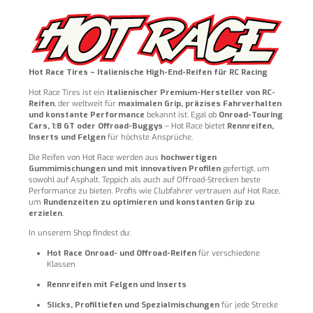
Hot Race Tires – Italienische High-End-Reifen für RC Racing
Hot Race Tires ist ein
italienischer Premium-Hersteller von RC-
Reifen
, der weltweit für
maximalen Grip, präzises Fahrverhalten
und konstante Performance
bekannt ist. Egal ob
Onroad-Touring
Cars, 1:8 GT oder Offroad-Buggys
– Hot Race bietet
Rennreifen,
Inserts und Felgen
für höchste Ansprüche.
Die Reifen von Hot Race werden aus
hochwertigen
Gummimischungen und mit innovativen Profilen
gefertigt, um
sowohl auf Asphalt, Teppich als auch auf Offroad-Strecken beste
Performance zu bieten. Profis wie Clubfahrer vertrauen auf Hot Race,
um
Rundenzeiten zu optimieren und konstanten Grip zu
erzielen
.
In unserem Shop findest du:
Hot Race Onroad- und Offroad-Reifen
für verschiedene
Klassen
Rennreifen mit Felgen und Inserts
Slicks, Profiltiefen und Spezialmischungen
für jede Strecke