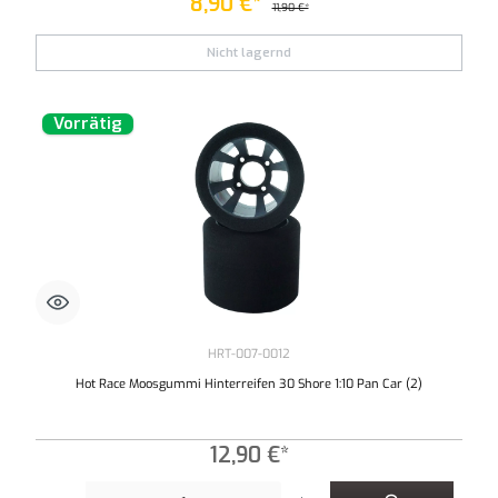
8,90 €*
11,90 €*
Nicht lagernd
Vorrätig
HRT-007-0012
Hot Race Moosgummi Hinterreifen 30 Shore 1:10 Pan Car (2)
12,90 €*
Produkt Anzahl: Gib den gewünschten Wert ein oder benutze die Schaltflächen um die An