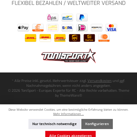
FLEXIBEL BEZAHLEN / WELTWEITER VERSAND
* Alle Preise inkl. gesetzl. Mehrwertsteuer zzgl.
Versandkosten
und ggf.
Nachnahmegebühren, wenn nicht anders angegeben.
© 2026 ToniSport - Europas Experte für RC - Alle Rechte vorbehalten. Theme
by
ThemeWare®
Diese Website verwendet Cookies, um eine bestmögliche Erfahrung bieten zu können.
Mehr Informationen ...
Nur technisch notwendige
Konfigurieren
Alle Cookies akzeptieren