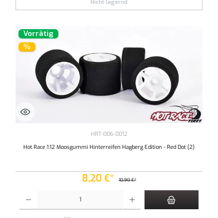
Nicht lagernd
Vorrätig
%
HRT-006-0012
Hot Race 1:12 Moosgummi Hinterreifen Hagberg Edition - Red Dot (2)
8,20 €*
10,90 €*
Produkt Anzahl: Gib den gewünschten Wert ein oder benutze die Schaltflächen um die An