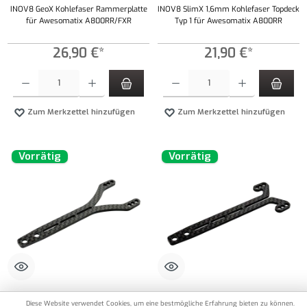
INOV8 GeoX Kohlefaser Rammerplatte
INOV8 SlimX 1,6mm Kohlefaser Topdeck
für Awesomatix A800RR/FXR
Typ 1 für Awesomatix A800RR
26,90 €*
21,90 €*
Produkt Anzahl: Gib den gewünschten Wert ein oder benutze die Schaltflächen um die Anzahl
Produkt Anzahl: Gib den gewünschten Wert ei
Zum Merkzettel hinzufügen
Zum Merkzettel hinzufügen
Vorrätig
Vorrätig
IN8-10204
IN8-10205
Diese Website verwendet Cookies, um eine bestmögliche Erfahrung bieten zu können.