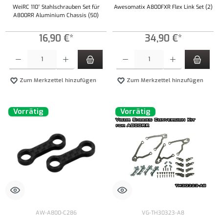
WeiRC 110° Stahlschrauben Set für
Awesomatix A800FXR Flex Link Set (2)
A800RR Aluminium Chassis (50)
16,90 €*
34,90 €*
Produkt Anzahl: Gib den gewünschten Wert ein oder benutze die Schaltflächen um die Anzahl
Produkt Anzahl: Gib den gewünschten Wert ei
Zum Merkzettel hinzufügen
Zum Merkzettel hinzufügen
Vorrätig
Vorrätig
AW-A800-C286
VG-TH30323-A8