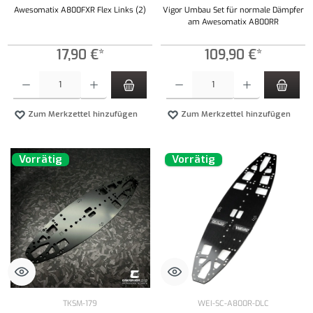
Awesomatix A800FXR Flex Links (2)
Vigor Umbau Set für normale Dämpfer
am Awesomatix A800RR
17,90 €*
109,90 €*
Produkt Anzahl: Gib den gewünschten Wert ein oder benutze die Schaltflächen um die Anzahl
Produkt Anzahl: Gib den gewünschten Wert ei
Zum Merkzettel hinzufügen
Zum Merkzettel hinzufügen
Vorrätig
Vorrätig
TKSM-179
WEI-SC-A800R-DLC