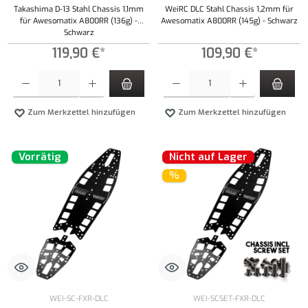
Takashima D-13 Stahl Chassis 1,1mm
WeiRC DLC Stahl Chassis 1,2mm für
für Awesomatix A800RR (136g) -
Awesomatix A800RR (145g) - Schwarz
Schwarz
119,90 €*
109,90 €*
Produkt Anzahl: Gib den gewünschten Wert ein oder benutze die Schaltflächen um die Anzahl
Produkt Anzahl: Gib den gewünschten Wert ei
Zum Merkzettel hinzufügen
Zum Merkzettel hinzufügen
Vorrätig
Nicht auf Lager
%
WEI-SC-FXR-DLC
WEI-SCSET-FXR-DLC