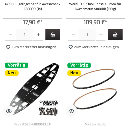
MR33 Kugellager Set für Awesomatix
WeiRC DLC Stahl Chassis 1,1mm für
A800RR (14)
Awesomatix A800RR (133g)
17,90 €*
109,90 €*
Produkt Anzahl: Gib den gewünschten Wert ein oder benutze die Schaltflächen um die Anzahl
Produkt Anzahl: Gib den gewünschten Wert ei
Zum Merkzettel hinzufügen
Zum Merkzettel hinzufügen
Vorrätig
Vorrätig
Neu
Neu
WEI-SCSET-A800R-DLC11
MR33-202513