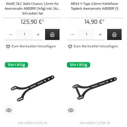
WeiRC DLC Stahl Chassis 1,2mm für
MR33 Y-Type 2,0mm Kohlefaser
Awesomatix A800RR (145g) inkl. Stahl
Topdeck Awesomatix A800RR (1)
Schrauben Set
125,90 €*
14,90 €*
Produkt Anzahl: Gib den gewünschten Wert ein oder benutze die Schaltflächen um die Anzahl
Produkt Anzahl: Gib den gewünschten Wert ei
Zum Merkzettel hinzufügen
Zum Merkzettel hinzufügen
Vorrätig
Vorrätig
AW-A800-C127S-1.6
AW-A800-C127SR-16