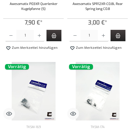
Awesomatix P03XR Querlenker
Awesomatix SPR12XR-C0.8L Rear
Kugelpfanne (5)
Spring long C0.8
7,90 €*
3,00 €*
Produkt Anzahl: Gib den gewünschten Wert ein oder benutze die Schaltflächen um die Anzahl
Produkt Anzahl: Gib den gewünschten Wert ei
Zum Merkzettel hinzufügen
Zum Merkzettel hinzufügen
Vorrätig
Vorrätig
TKSM-169
TKSM-174