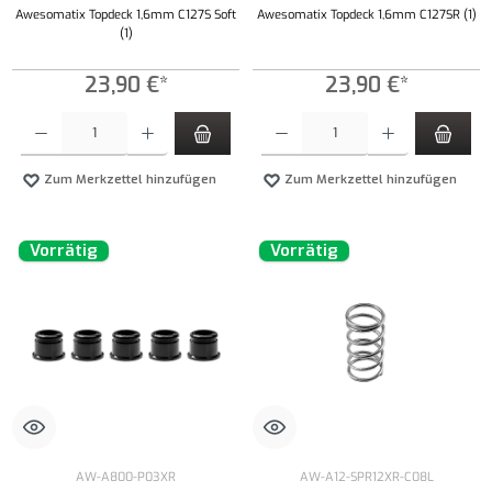
Awesomatix Topdeck 1,6mm C127S Soft
Awesomatix Topdeck 1,6mm C127SR (1)
(1)
23,90 €*
23,90 €*
Produkt Anzahl: Gib den gewünschten Wert ein oder benutze die Schaltflächen um die Anzahl
Produkt Anzahl: Gib den gewünschten Wert ei
Zum Merkzettel hinzufügen
Zum Merkzettel hinzufügen
Vorrätig
Vorrätig
AW-A800-P03XR
AW-A12-SPR12XR-C08L