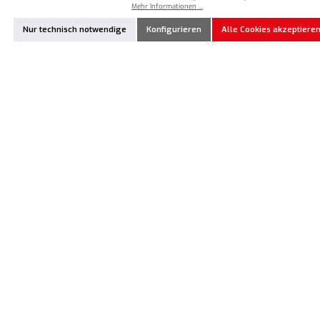
Mehr Informationen ...
INOV8 SlimX 2,0mm Kohlefaser
INOV8 SlimX 1,6mm Kohlefaser Topdeck
Topdeck Typ 1 für Awesomatix A800RR
Typ 2 für Awesomatix A800RR
Nur technisch notwendige
Konfigurieren
Alle Cookies akzeptiere
21,90 €*
21,90 €*
Produkt Anzahl: Gib den gewünschten Wert ein oder benutze die Schaltflächen um die Anzahl
Produkt Anzahl: Gib den gewünschten Wert ei
Zum Merkzettel hinzufügen
Zum Merkzettel hinzufügen
Vorrätig
Vorrätig
IN8-10207
IN8-10206