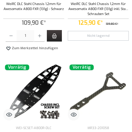
WeiRC DLC Stahl Chassis 1,2mm für
WeiRC DLC Stahl Chassis 1,2mm für
Awesomatix A800 FXR (131g) - Schwarz
Awesomatix A800 FXR (131g) inkl. Stahl
Schrauben Set
109,90 €*
125,90 €*
139,80 €*
Produkt Anzahl: Gib den gewünschten Wert ein oder benutze die Schaltflächen um die Anzahl
Nicht lagernd
Zum Merkzettel hinzufügen
Vorrätig
Vorrätig
WEI-SCSET-A800R-DLC
MR33-201058