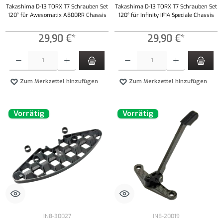
Takashima D-13 TORX T7 Schrauben Set
Takashima D-13 TORX T7 Schrauben Set
120° für Awesomatix A800RR Chassis
120° für Infinity IF14 Speciale Chassis
29,90 €*
29,90 €*
Produkt Anzahl: Gib den gewünschten Wert ein oder benutze die Schaltflächen um die Anzahl
Produkt Anzahl: Gib den gewünschten Wert ei
Zum Merkzettel hinzufügen
Zum Merkzettel hinzufügen
Vorrätig
Vorrätig
IN8-30027
IN8-20019