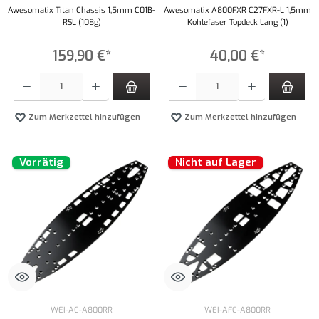
Awesomatix Titan Chassis 1,5mm C01B-
Awesomatix A800FXR C27FXR-L 1,5mm
RSL (108g)
Kohlefaser Topdeck Lang (1)
159,90 €*
40,00 €*
Produkt Anzahl: Gib den gewünschten Wert ein oder benutze die Schaltflächen um die Anzahl
Produkt Anzahl: Gib den gewünschten Wert ei
Zum Merkzettel hinzufügen
Zum Merkzettel hinzufügen
Vorrätig
Nicht auf Lager
WEI-AC-A800RR
WEI-AFC-A800RR