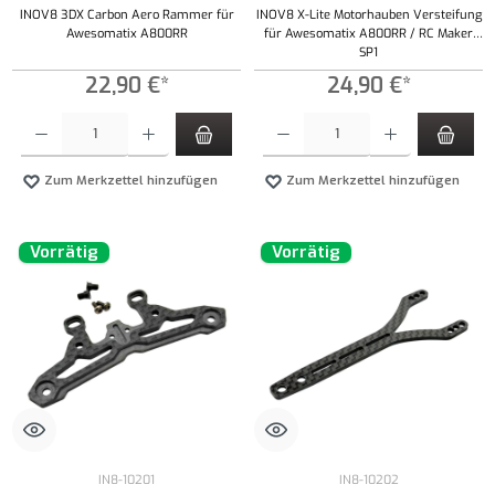
INOV8 3DX Carbon Aero Rammer für
INOV8 X-Lite Motorhauben Versteifung
Awesomatix A800RR
für Awesomatix A800RR / RC Maker
SP1
22,90 €*
24,90 €*
Produkt Anzahl: Gib den gewünschten Wert ein oder benutze die Schaltflächen um die Anzahl
Produkt Anzahl: Gib den gewünschten Wert ei
Zum Merkzettel hinzufügen
Zum Merkzettel hinzufügen
Vorrätig
Vorrätig
IN8-10201
IN8-10202