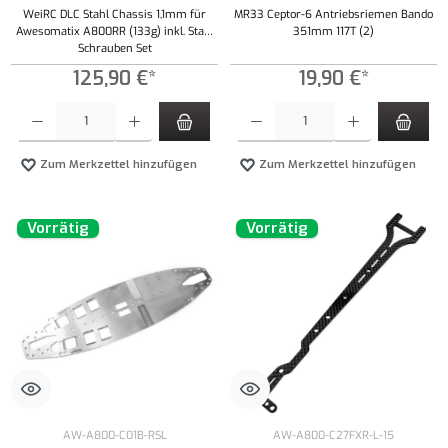
WeiRC DLC Stahl Chassis 1,1mm für
MR33 Ceptor-6 Antriebsriemen Bando
Awesomatix A800RR (133g) inkl. Stahl
351mm 117T (2)
Schrauben Set
125,90 €*
19,90 €*
Produkt Anzahl: Gib den gewünschten Wert ein oder benutze die Schaltflächen um die Anzahl
Produkt Anzahl: Gib den gewünschten Wert ei
Zum Merkzettel hinzufügen
Zum Merkzettel hinzufügen
Vorrätig
Vorrätig
AW-A800-C01B-RSL
AW-A800-C27FXR-L-15