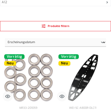
A12
Produkte filtern
Vorrätig
Vorrätig
Neu
Neu
MR33-201059
WEI-SC-A800R-DLC11