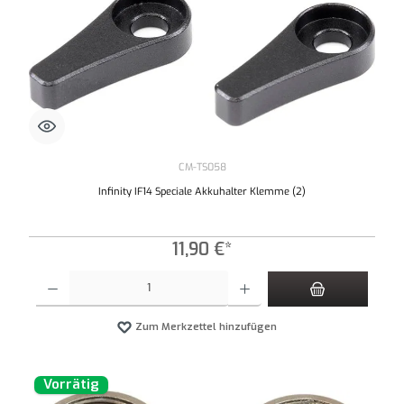
CM-TS058
Infinity IF14 Speciale Akkuhalter Klemme (2)
11,90 €*
Produkt Anzahl: Gib den gewünschten Wert ein oder benutze die Schaltflächen um die An
Zum Merkzettel hinzufügen
Vorrätig