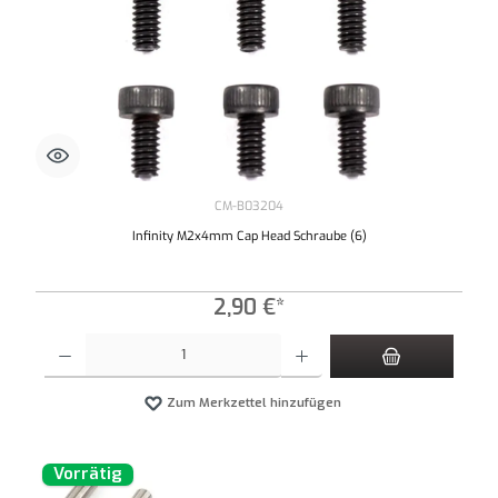
CM-B03204
Infinity M2x4mm Cap Head Schraube (6)
2,90 €*
Produkt Anzahl: Gib den gewünschten Wert ein oder benutze die Schaltflächen um die An
Zum Merkzettel hinzufügen
Vorrätig