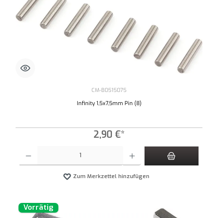
CM-B0515075
Infinity 1,5x7,5mm Pin (8)
2,90 €*
Produkt Anzahl: Gib den gewünschten Wert ein oder benutze die Schaltflächen um die An
Zum Merkzettel hinzufügen
Vorrätig