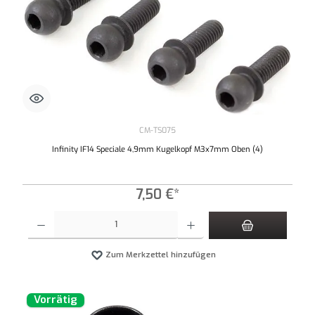
CM-TS075
Infinity IF14 Speciale 4,9mm Kugelkopf M3x7mm Oben (4)
7,50 €*
Produkt Anzahl: Gib den gewünschten Wert ein oder benutze die Schaltflächen um die An
Zum Merkzettel hinzufügen
Vorrätig