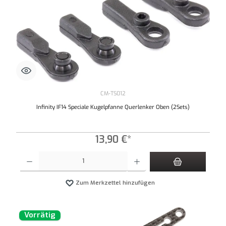
CM-TS012
Infinity IF14 Speciale Kugelpfanne Querlenker Oben (2Sets)
13,90 €*
Produkt Anzahl: Gib den gewünschten Wert ein oder benutze die Schaltflächen um die An
Zum Merkzettel hinzufügen
Vorrätig