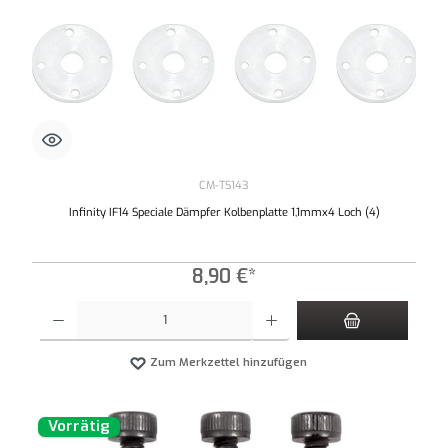
CM-TS143
Infinity IF14 Speciale Dämpfer Kolbenplatte 1,1mmx4 Loch (4)
8,90 €*
Produkt Anzahl: Gib den gewünschten Wert ein oder benutze die Schaltflächen um die An
Zum Merkzettel hinzufügen
Vorrätig