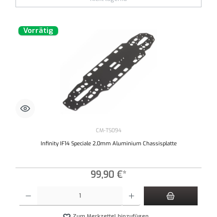
Vorrätig
CM-TS094
Infinity IF14 Speciale 2,0mm Aluminium Chassisplatte
99,90 €*
Produkt Anzahl: Gib den gewünschten Wert ein oder benutze die Schaltflächen um die An
Zum Merkzettel hinzufügen