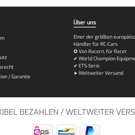
Über uns
Einer der größten europäis
um
Händler für RC-Cars
✪ Von Racern, für Racer
utz
✔ World Champion Equipm
✔ ETS-Serie
srecht
➤ Weltweiter Versand
ion / Garantie
XIBEL BEZAHLEN / WELTWEITER VER