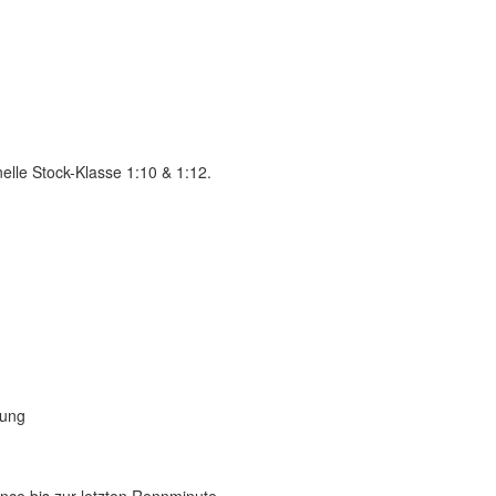
elle Stock-Klasse 1:10 & 1:12.
gung
ance bis zur letzten Rennminute.