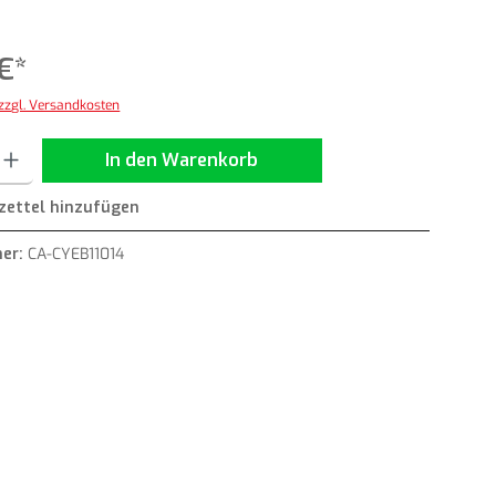
€*
 zzgl. Versandkosten
ib den gewünschten Wert ein oder benutze die Schaltflächen um die Anzahl zu erh
In den Warenkorb
ettel hinzufügen
er:
CA-CYEB11014