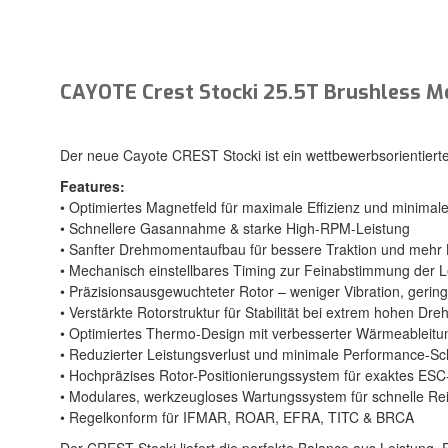
CAYOTE Crest Stocki 25.5T Brushless M
Der neue Cayote CREST Stocki ist ein wettbewerbsorientierter
Features:
• Optimiertes Magnetfeld für maximale Effizienz und minimal
• Schnellere Gasannahme & starke High-RPM-Leistung
• Sanfter Drehmomentaufbau für bessere Traktion und mehr 
• Mechanisch einstellbares Timing zur Feinabstimmung der Le
• Präzisionsausgewuchteter Rotor – weniger Vibration, geri
• Verstärkte Rotorstruktur für Stabilität bei extrem hohen Dre
• Optimiertes Thermo-Design mit verbesserter Wärmeableitu
• Reduzierter Leistungsverlust und minimale Performance-
• Hochpräzises Rotor-Positionierungssystem für exaktes ESC
• Modulares, werkzeugloses Wartungssystem für schnelle Rei
• Regelkonform für IFMAR, ROAR, EFRA, TITC & BRCA
Der CREST Stocki liefert die perfekte Balance aus Leistung, E