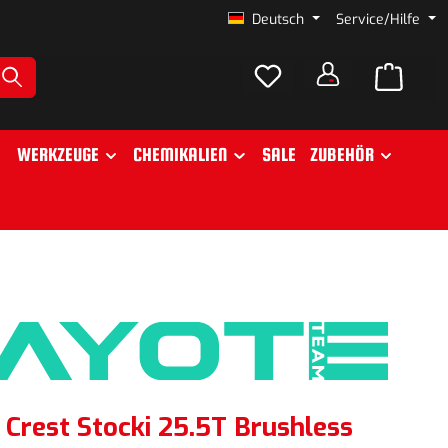
Deutsch
Service/Hilfe
WERKZEUGE
CHEMIKALIEN
SALE
ZUBEHÖR
Crest Stocki 25.5T Brushless