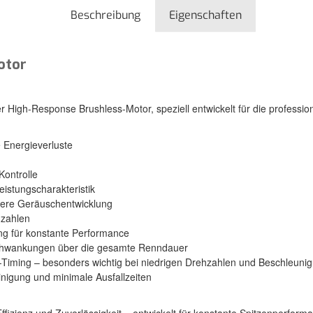
Beschreibung
Eigenschaften
otor
 High-Response Brushless-Motor, speziell entwickelt für die profession
e Energieverluste
Kontrolle
istungscharakteristik
ngere Geräuschentwicklung
hzahlen
ng für konstante Performance
Schwankungen über die gesamte Renndauer
-Timing – besonders wichtig bei niedrigen Drehzahlen und Beschleuni
nigung und minimale Ausfallzeiten
ffizienz und Zuverlässigkeit – entwickelt für konstante Spitzenperform