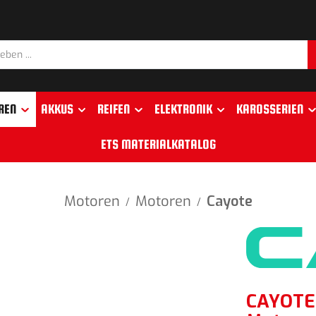
REN
AKKUS
REIFEN
ELEKTRONIK
KAROSSERIEN
ETS MATERIALKATALOG
Motoren
Motoren
Cayote
/
/
CAYOTE 