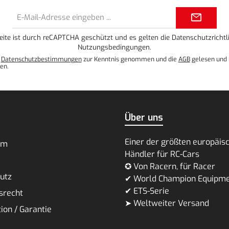
E-
Mail-
Adresse*
eite ist durch reCAPTCHA geschützt und es gelten die
Datenschutzrichtli
Nutzungsbedingungen
.
e
Datenschutzbestimmungen
zur Kenntnis genommen und die
AGB
gelesen und 
en.
Über uns
Einer der größten europäis
um
Händler für RC-Cars
✪ Von Racern, für Racer
utz
✔ World Champion Equipm
✔ ETS-Serie
srecht
➤ Weltweiter Versand
ion / Garantie