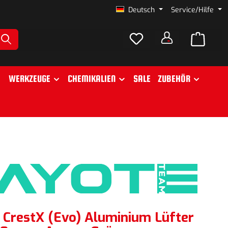
Deutsch
Service/Hilfe
WERKZEUGE
CHEMIKALIEN
SALE
ZUBEHÖR
CrestX (Evo) Aluminium Lüfter