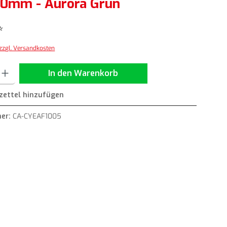
0mm - Aurora Grün
*
 zzgl. Versandkosten
ib den gewünschten Wert ein oder benutze die Schaltflächen um die Anzahl zu erh
In den Warenkorb
ettel hinzufügen
er:
CA-CYEAF1005