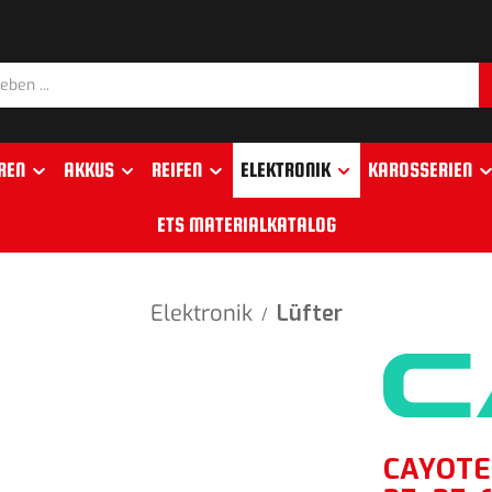
REN
AKKUS
REIFEN
ELEKTRONIK
KAROSSERIEN
ETS MATERIALKATALOG
Elektronik
Lüfter
/
CAYOTE 