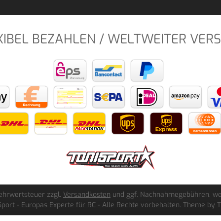
XIBEL BEZAHLEN / WELTWEITER VER
 Mehrwertsteuer zzgl.
Versandkosten
und ggf. Nachnahmegebühren, we
port - Europas Experte für RC - Alle Rechte vorbehalten. Theme by