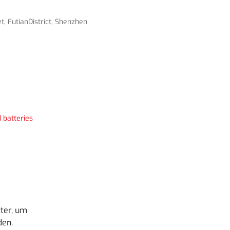
, FutianDistrict, Shenzhen
 batteries
ter, um
den.