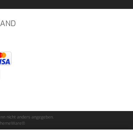
SAND
nn nicht anders angegeben.
ThemeWare®