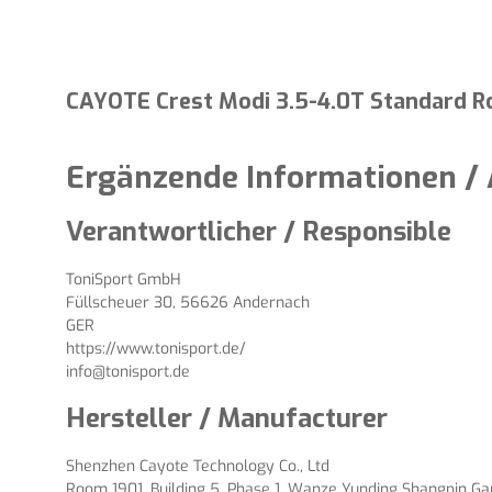
CAYOTE Crest Modi 3.5-4.0T Standard R
Ergänzende Informationen / 
Verantwortlicher / Responsible
ToniSport GmbH
Füllscheuer 30, 56626 Andernach
GER
https://www.tonisport.de/
info@tonisport.de
Hersteller / Manufacturer
Shenzhen Cayote Technology Co., Ltd
Room 1901, Building 5, Phase 1, Wanze Yunding Shangpin Gard