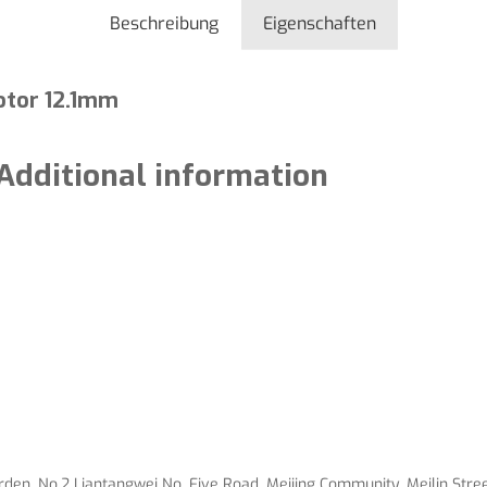
Beschreibung
Eigenschaften
otor 12.1mm
Additional information
en, No.2 Liantangwei No. Five Road, Meijing Community, Meilin Street