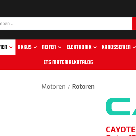
REN
AKKUS
REIFEN
ELEKTRONIK
KAROSSERIEN
ETS MATERIALKATALOG
Motoren
Rotoren
/
CAYOTE 