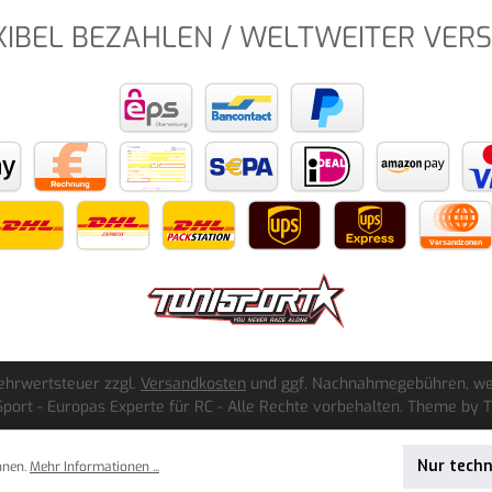
XIBEL BEZAHLEN / WELTWEITER VER
 Mehrwertsteuer zzgl.
Versandkosten
und ggf. Nachnahmegebühren, we
port - Europas Experte für RC - Alle Rechte vorbehalten. Theme by
Nur tech
nnen.
Mehr Informationen ...