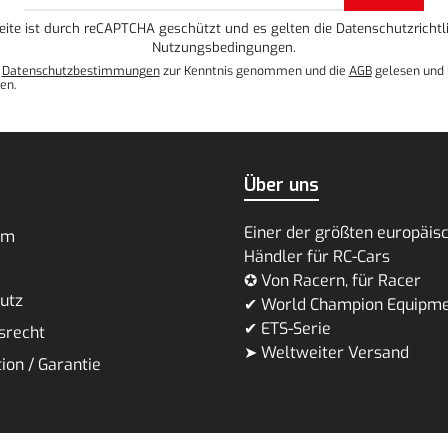
Adresse*
eite ist durch reCAPTCHA geschützt und es gelten die
Datenschutzrichtli
Nutzungsbedingungen
.
e
Datenschutzbestimmungen
zur Kenntnis genommen und die
AGB
gelesen und 
en.
Über uns
Einer der größten europäis
um
Händler für RC-Cars
✪ Von Racern, für Racer
utz
✔ World Champion Equipm
✔ ETS-Serie
srecht
➤ Weltweiter Versand
ion / Garantie