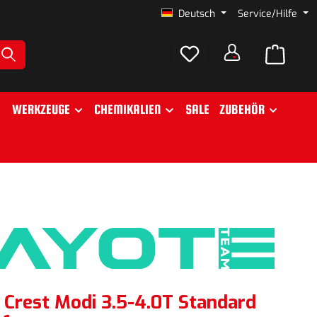
Deutsch
Service/Hilfe
WERKZEUGE
CHEMIKALIEN
SALE
ZUBEHÖR
Crest Modi 3.5-4.0T Standard