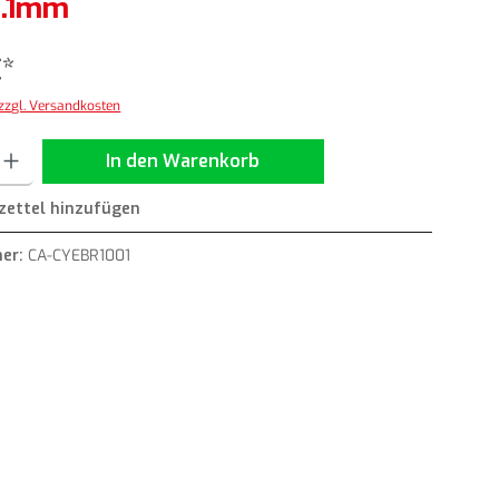
2.1mm
€*
 zzgl. Versandkosten
ib den gewünschten Wert ein oder benutze die Schaltflächen um die Anzahl zu erh
In den Warenkorb
ettel hinzufügen
er:
CA-CYEBR1001