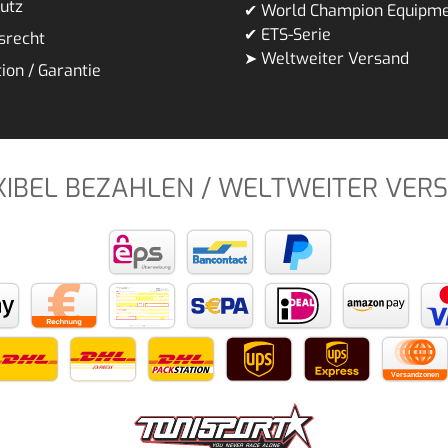
utz
✔ World Champion Equipm
✔ ETS-Serie
srecht
➤ Weltweiter Versand
ion / Garantie
XIBEL BEZAHLEN / WELTWEITER VER