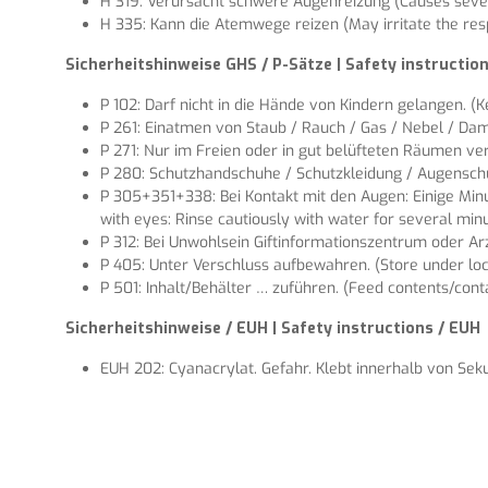
H 319: Verursacht schwere Augenreizung (Causes severe
H 335: Kann die Atemwege reizen (May irritate the resp
Sicherheitshinweise GHS / P-Sätze | Safety instructi
P 102: Darf nicht in die Hände von Kindern gelangen. (K
P 261: Einatmen von Staub / Rauch / Gas / Nebel / Damp
P 271: Nur im Freien oder in gut belüfteten Räumen ve
P 280: Schutzhandschuhe / Schutzkleidung / Augenschutz
P 305+351+338: Bei Kontakt mit den Augen: Einige Min
with eyes: Rinse cautiously with water for several minu
P 312: Bei Unwohlsein Giftinformationszentrum oder Arzt
P 405: Unter Verschluss aufbewahren. (Store under loc
P 501: Inhalt/Behälter … zuführen. (Feed contents/contai
Sicherheitshinweise / EUH | Safety instructions / EUH
EUH 202: Cyanacrylat. Gefahr. Klebt innerhalb von Sek