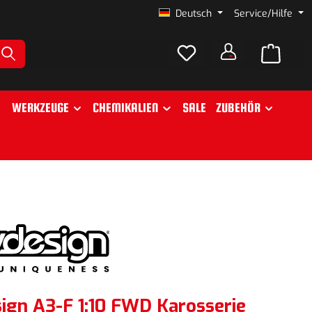
Deutsch
Service/Hilfe
WERKZEUGE
CHEMIKALIEN
SALE
ZUBEHÖR
sign A3-F 1:10 FWD Karosserie