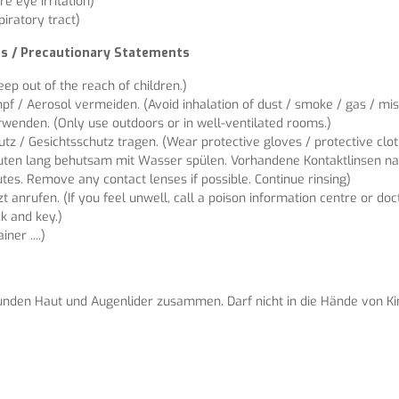
 eye irritation)
iratory tract)
ons / Precautionary Statements
eep out of the reach of children.)
f / Aerosol vermeiden. (Avoid inhalation of dust / smoke / gas / mist
rwenden. (Only use outdoors or in well-ventilated rooms.)
 / Gesichtsschutz tragen. (Wear protective gloves / protective clothi
uten lang behutsam mit Wasser spülen. Vorhandene Kontaktlinsen nach
tes. Remove any contact lenses if possible. Continue rinsing)
 anrufen. (If you feel unwell, call a poison information centre or doct
k and key.)
ner ....)
unden Haut und Augenlider zusammen. Darf nicht in die Hände von Ki