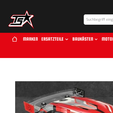
springen
Zur Hauptnavigation springen
MARKEN
ERSATZTEILE
BAUKÄSTEN
MOTO