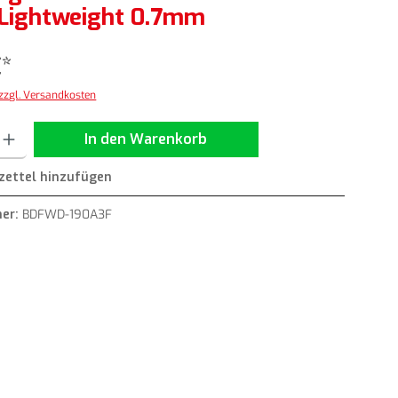
Lightweight 0.7mm
€*
 zzgl. Versandkosten
ib den gewünschten Wert ein oder benutze die Schaltflächen um die Anzahl zu erh
In den Warenkorb
ettel hinzufügen
er:
BDFWD-190A3F