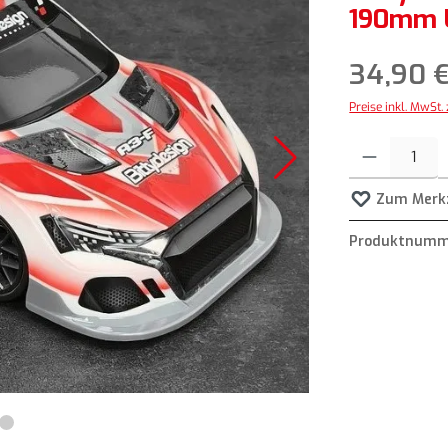
190mm U
34,90 
Preise inkl. MwSt.
Produkt Anzahl: G
Zum Merkz
Produktnumm