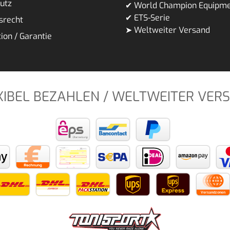
utz
✔ World Champion Equipm
✔ ETS-Serie
srecht
➤ Weltweiter Versand
ion / Garantie
XIBEL BEZAHLEN / WELTWEITER VER