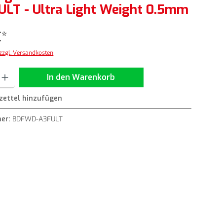
LT - Ultra Light Weight 0.5mm
€*
 zzgl. Versandkosten
ib den gewünschten Wert ein oder benutze die Schaltflächen um die Anzahl zu erh
In den Warenkorb
ettel hinzufügen
er:
BDFWD-A3FULT