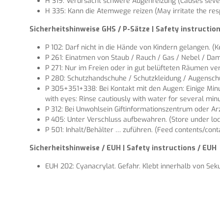
H 319: Verursacht schwere Augenreizung (Causes severe
H 335: Kann die Atemwege reizen (May irritate the resp
Sicherheitshinweise GHS / P-Sätze | Safety instructi
P 102: Darf nicht in die Hände von Kindern gelangen. (K
P 261: Einatmen von Staub / Rauch / Gas / Nebel / Damp
P 271: Nur im Freien oder in gut belüfteten Räumen ve
P 280: Schutzhandschuhe / Schutzkleidung / Augenschutz
P 305+351+338: Bei Kontakt mit den Augen: Einige Min
with eyes: Rinse cautiously with water for several minu
P 312: Bei Unwohlsein Giftinformationszentrum oder Arzt
P 405: Unter Verschluss aufbewahren. (Store under loc
P 501: Inhalt/Behälter … zuführen. (Feed contents/contai
Sicherheitshinweise / EUH | Safety instructions / EUH
EUH 202: Cyanacrylat. Gefahr. Klebt innerhalb von Sek