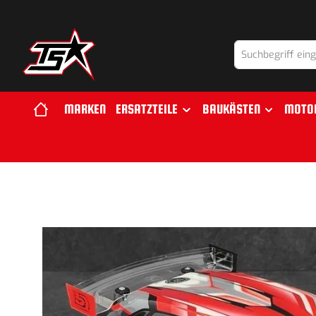
springen
Zur Hauptnavigation springen
MARKEN
ERSATZTEILE
BAUKÄSTEN
MOTO