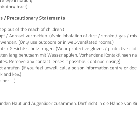
 eye irritation)
iratory tract)
ons / Precautionary Statements
eep out of the reach of children.)
f / Aerosol vermeiden. (Avoid inhalation of dust / smoke / gas / mist
rwenden. (Only use outdoors or in well-ventilated rooms.)
 / Gesichtsschutz tragen. (Wear protective gloves / protective clothi
uten lang behutsam mit Wasser spülen. Vorhandene Kontaktlinsen nach
tes. Remove any contact lenses if possible. Continue rinsing)
 anrufen. (If you feel unwell, call a poison information centre or doct
k and key.)
ner ....)
unden Haut und Augenlider zusammen. Darf nicht in die Hände von Ki