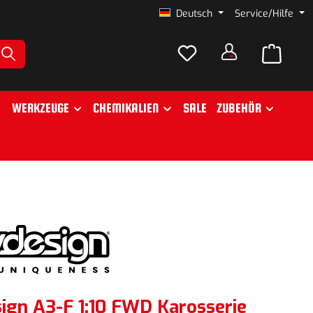
Deutsch
Service/Hilfe
WERKZEUGE
CHEMIKALIEN
SALE
ZUBEHÖR
sign A3-F 1:10 FWD Karosserie