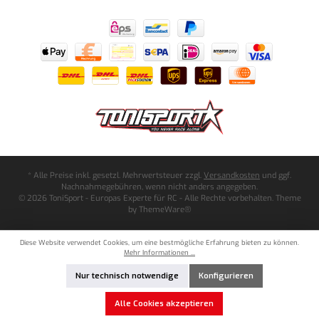
* Alle Preise inkl. gesetzl. Mehrwertsteuer zzgl.
Versandkosten
und ggf.
Nachnahmegebühren, wenn nicht anders angegeben.
© 2026 ToniSport - Europas Experte für RC - Alle Rechte vorbehalten. Theme
by
ThemeWare®
Diese Website verwendet Cookies, um eine bestmögliche Erfahrung bieten zu können.
Mehr Informationen ...
Nur technisch notwendige
Konfigurieren
Alle Cookies akzeptieren