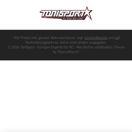
* Alle Preise inkl. gesetzl. Mehrwertsteuer zzgl.
Versandkosten
und ggf.
Nachnahmegebühren, wenn nicht anders angegeben.
© 2026 ToniSport - Europas Experte für RC - Alle Rechte vorbehalten. Theme
by
ThemeWare®