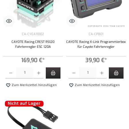
CA-CYEA11002
CA-CPB01
CAYOTE Racing CREST RS120
CAYOTE Racing X-Link Programmierbox
Fahrtenregler ESC 120A
für Cayote Fahrtenregler
169,90 €*
39,90 €*
Produkt Anzahl: Gib den gewünschten Wert ein oder benutze die Schaltflächen um die Anzahl
Produkt Anzahl: Gib den gewünschten Wert ei
Zum Merkzettel hinzufügen
Zum Merkzettel hinzufügen
Nicht auf Lager