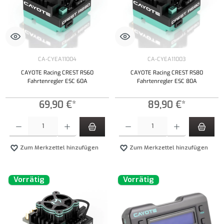
CA-CYEA11004
CA-CYEA11003
CAYOTE Racing CREST RS60
CAYOTE Racing CREST RS80
Fahrtenregler ESC 60A
Fahrtenregler ESC 80A
69,90 €*
89,90 €*
Produkt Anzahl: Gib den gewünschten Wert ein oder benutze die Schaltflächen um die Anzahl
Produkt Anzahl: Gib den gewünschten Wert ei
Zum Merkzettel hinzufügen
Zum Merkzettel hinzufügen
Vorrätig
Vorrätig