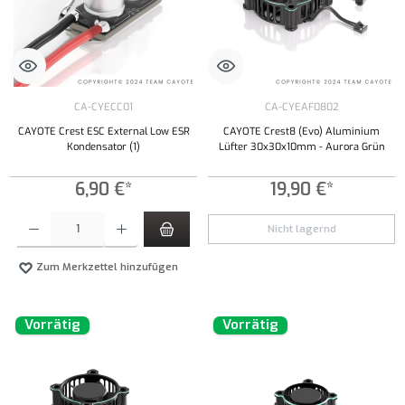
CA-CYECC01
CA-CYEAF0802
CAYOTE Crest ESC External Low ESR
CAYOTE Crest8 (Evo) Aluminium
Kondensator (1)
Lüfter 30x30x10mm - Aurora Grün
6,90 €*
19,90 €*
Produkt Anzahl: Gib den gewünschten Wert ein oder benutze die Schaltflächen um die Anzahl
Nicht lagernd
Zum Merkzettel hinzufügen
Vorrätig
Vorrätig