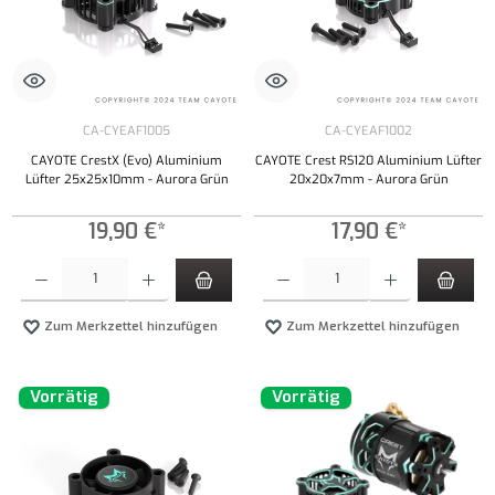
CA-CYEAF1005
CA-CYEAF1002
CAYOTE CrestX (Evo) Aluminium
CAYOTE Crest RS120 Aluminium Lüfter
Lüfter 25x25x10mm - Aurora Grün
20x20x7mm - Aurora Grün
19,90 €*
17,90 €*
Produkt Anzahl: Gib den gewünschten Wert ein oder benutze die Schaltflächen um die Anzahl
Produkt Anzahl: Gib den gewünschten Wert ei
Zum Merkzettel hinzufügen
Zum Merkzettel hinzufügen
Vorrätig
Vorrätig