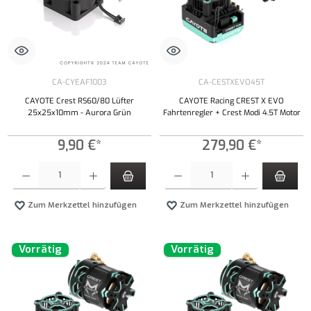
CA-CYEAF1003
CA-CESTXEVO45T
CAYOTE Crest RS60/80 Lüfter
CAYOTE Racing CREST X EVO
25x25x10mm - Aurora Grün
Fahrtenregler + Crest Modi 4.5T Motor
9,90 €*
279,90 €*
Produkt Anzahl: Gib den gewünschten Wert ein oder benutze die Schaltflächen um die Anzahl
Produkt Anzahl: Gib den gewünschten Wert ei
Zum Merkzettel hinzufügen
Zum Merkzettel hinzufügen
Vorrätig
Vorrätig