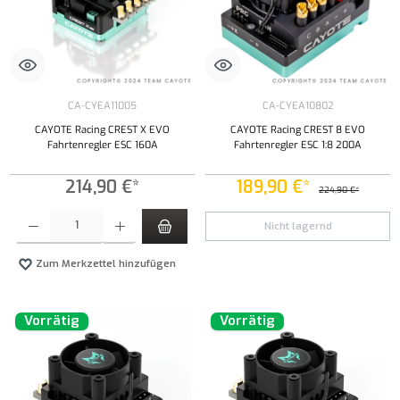
CA-CYEA11005
CA-CYEA10802
CAYOTE Racing CREST X EVO
CAYOTE Racing CREST 8 EVO
Fahrtenregler ESC 160A
Fahrtenregler ESC 1:8 200A
214,90 €*
189,90 €*
224,90 €*
Produkt Anzahl: Gib den gewünschten Wert ein oder benutze die Schaltflächen um die Anzahl
Nicht lagernd
Zum Merkzettel hinzufügen
Vorrätig
Vorrätig