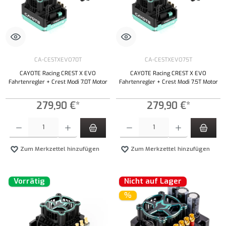
CA-CESTXEVO70T
CA-CESTXEVO75T
CAYOTE Racing CREST X EVO
CAYOTE Racing CREST X EVO
Fahrtenregler + Crest Modi 7.0T Motor
Fahrtenregler + Crest Modi 7.5T Motor
279,90 €*
279,90 €*
Produkt Anzahl: Gib den gewünschten Wert ein oder benutze die Schaltflächen um die Anzahl
Produkt Anzahl: Gib den gewünschten Wert ei
Zum Merkzettel hinzufügen
Zum Merkzettel hinzufügen
Vorrätig
Nicht auf Lager
%