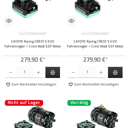
CA-CESTXEVO50T
CA-CESTXEVO55T
CAYOTE Racing CREST X EVO
CAYOTE Racing CREST X EVO
Fahrtenregler + Crest Modi 5.0T Motor
Fahrtenregler + Crest Modi 5.5T Motor
279,90 €*
279,90 €*
Produkt Anzahl: Gib den gewünschten Wert ein oder benutze die Schaltflächen um die Anzahl
Produkt Anzahl: Gib den gewünschten Wert ei
Zum Merkzettel hinzufügen
Zum Merkzettel hinzufügen
Nicht auf Lager
Vorrätig