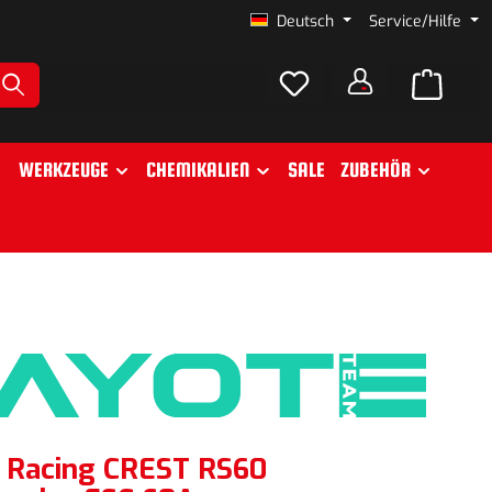
Deutsch
Service/Hilfe
WERKZEUGE
CHEMIKALIEN
SALE
ZUBEHÖR
 Racing CREST RS60