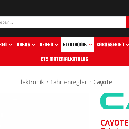
REN
AKKUS
REIFEN
ELEKTRONIK
KAROSSERIEN
ETS MATERIALKATALOG
Elektronik
Fahrtenregler
Cayote
/
/
CAYOTE