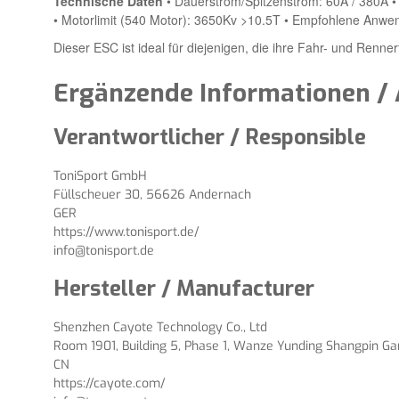
Technische Daten
• Dauerstrom/Spitzenstrom: 60A / 380A •
• Motorlimit (540 Motor): 3650Kv >10.5T • Empfohlene Anwen
Dieser ESC ist ideal für diejenigen, die ihre Fahr- und Renn
Ergänzende Informationen / 
Verantwortlicher / Responsible
ToniSport GmbH
Füllscheuer 30, 56626 Andernach
GER
https://www.tonisport.de/
info@tonisport.de
Hersteller / Manufacturer
Shenzhen Cayote Technology Co., Ltd
Room 1901, Building 5, Phase 1, Wanze Yunding Shangpin Gard
CN
https://cayote.com/