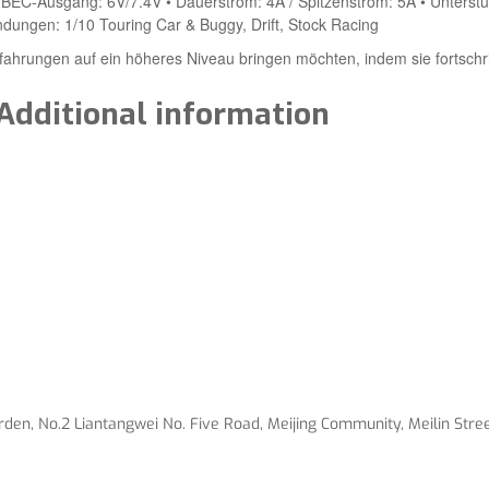
 BEC-Ausgang: 6V/7.4V • Dauerstrom: 4A / Spitzenstrom: 5A • Unterst
dungen: 1/10 Touring Car & Buggy, Drift, Stock Racing
erfahrungen auf ein höheres Niveau bringen möchten, indem sie fortschr
Additional information
en, No.2 Liantangwei No. Five Road, Meijing Community, Meilin Street