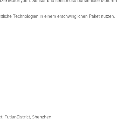
ützte Motortypen: Sensor und sensorlose bürstenlose Motoren
ittliche Technologien in einem erschwinglichen Paket nutzen.
, FutianDistrict, Shenzhen