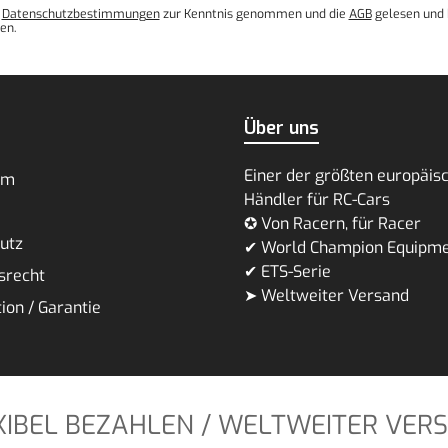
e
Datenschutzbestimmungen
zur Kenntnis genommen und die
AGB
gelesen und 
en.
Über uns
Einer der größten europäis
um
Händler für RC-Cars
✪ Von Racern, für Racer
utz
✔ World Champion Equipm
✔ ETS-Serie
srecht
➤ Weltweiter Versand
ion / Garantie
XIBEL BEZAHLEN / WELTWEITER VER