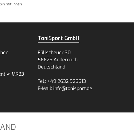
bin mit ihnen
ToniSport GmbH
chen
Füllscheuer 30
56626 Andernach
Deutschland
ent ✔ MR33
Tel.: +49 2632 926613
E-Mail: info@tonisport.de
SAND