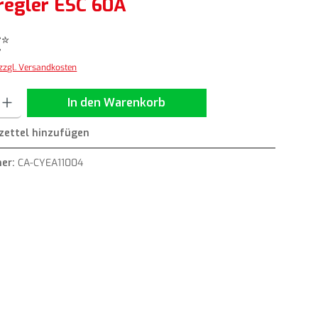
regler ESC 60A
€*
 zzgl. Versandkosten
ib den gewünschten Wert ein oder benutze die Schaltflächen um die Anzahl zu erh
In den Warenkorb
ettel hinzufügen
er:
CA-CYEA11004