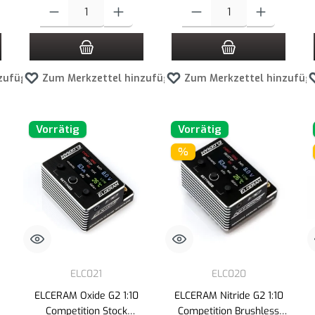
 Schaltflächen um die Anzahl zu erhöhen oder zu reduzieren.
ewünschten Wert ein oder benutze die Schaltflächen um die Anzahl zu erhöhen ode
Produkt Anzahl: Gib den gewünschten Wert ein oder benutze die Schaltf
Produkt Anzahl: Gib den gewünscht
zufügen
Zum Merkzettel hinzufügen
Zum Merkzettel hinzufüg
Vorrätig
Vorrätig
%
ELC021
ELC020
ELCERAM Oxide G2 1:10
ELCERAM Nitride G2 1:10
Competition Stock
Competition Brushless