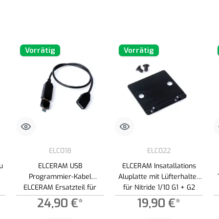
Vorrätig
Vorrätig
ELC018
ELC022
u
ELCERAM USB
ELCERAM Insatallations
Programmier-Kabel
Aluplatte mit Lüfterhalter
ELCERAM Ersatzteil für
für Nitride 1/10 G1 + G2
Nitride & Oxide 1/10 G2
24,90 €*
19,90 €*