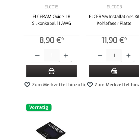
ELC015
ELC003
ELCERAM Oxide 1:8
ELCERAM Installations Ki
Silikonkabel 11 AWG
Kohlefaser Platte
8,90 €*
11,90 €*
Produkt Anzahl: Gib den gewünschten Wert ein oder benutze die
Produkt Anzahl: Gib den g
Zum Merkzettel hinzufügen
Zum Merkzettel hin
Vorrätig