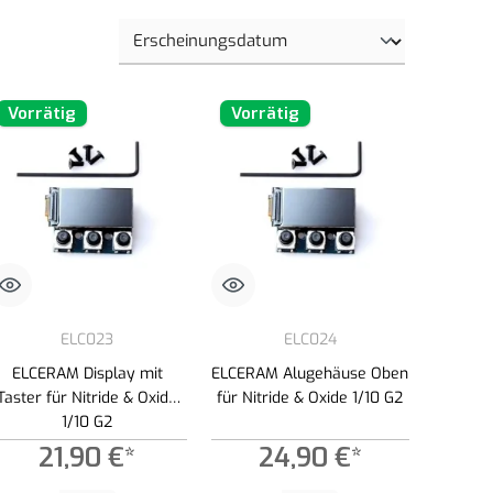
Vorrätig
Vorrätig
ELC023
ELC024
ELCERAM Display mit
ELCERAM Alugehäuse Oben
Taster für Nitride & Oxide
für Nitride & Oxide 1/10 G2
1/10 G2
21,90 €*
24,90 €*