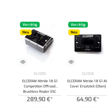
Vorrätig
Vorrätig
Neu
Neu
ELC030
ELC026
ELCERAM Nitride 1:8 G1
ELCERAM Nitride 1:8 G1 Al
Competition Offroad
Cover Ersatzteil (Oben)
Brushless Regler ESC
289,90 €*
64,90 €*