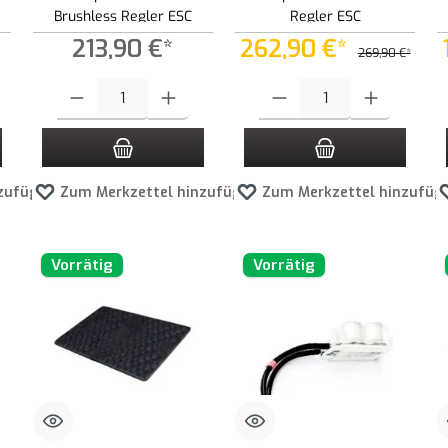
Brushless Regler ESC
Regler ESC
213,90 €*
262,90 €*
269,90 €*
 Schaltflächen um die Anzahl zu erhöhen oder zu reduzieren.
ewünschten Wert ein oder benutze die Schaltflächen um die Anzahl zu erhöhen ode
Produkt Anzahl: Gib den gewünschten Wert ein oder benutze die Schaltf
Produkt Anzahl: Gib den gewünscht
zufügen
Zum Merkzettel hinzufügen
Zum Merkzettel hinzufüg
Vorrätig
Vorrätig