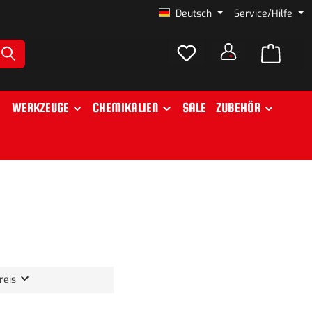
Deutsch
Service/Hilfe
WERKZEUGE
CHEMIKALIEN
SALE
ZUBEHÖR
reis