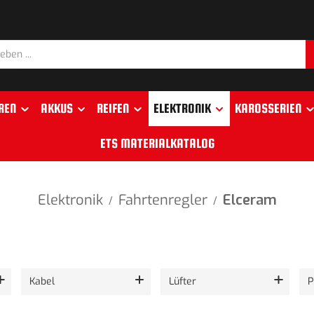
REN
AKKUS
REIFEN
ELEKTRONIK
KAROSSERIEN
ETS MATERIALKATALOG
Elektronik
Fahrtenregler
Elceram
/
/
Kabel
Lüfter
P