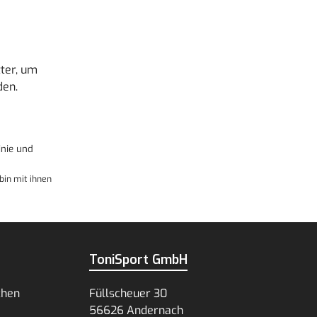
ter, um
den.
nie
und
bin mit ihnen
ToniSport GmbH
chen
Füllscheuer 30
56626 Andernach