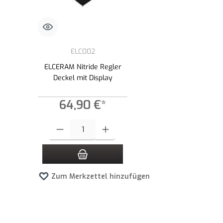
ELC002
ELCERAM Nitride Regler
Deckel mit Display
64,90 €*
Produkt Anzahl: Gib den gewünschten Wert ein oder benutze die
Zum Merkzettel hinzufügen