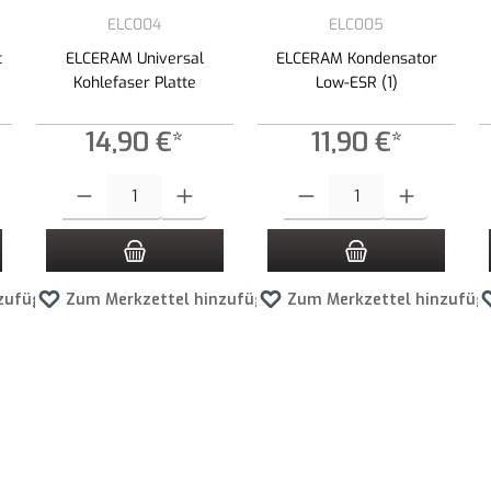
ELC004
ELC005
t
ELCERAM Universal
ELCERAM Kondensator
Kohlefaser Platte
Low-ESR (1)
14,90 €*
11,90 €*
 Schaltflächen um die Anzahl zu erhöhen oder zu reduzieren.
ewünschten Wert ein oder benutze die Schaltflächen um die Anzahl zu erhöhen ode
Produkt Anzahl: Gib den gewünschten Wert ein oder benutze die Schaltf
Produkt Anzahl: Gib den gewünscht
zufügen
Zum Merkzettel hinzufügen
Zum Merkzettel hinzufüg