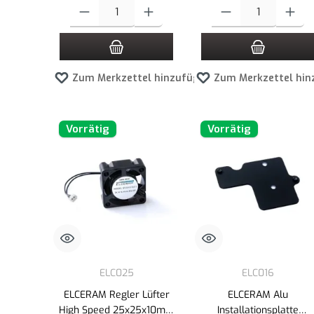
Produkt Anzahl: Gib den gewünschten Wert ein oder benutze die
Produkt Anzahl: Gib den g
Zum Merkzettel hinzufügen
Zum Merkzettel hin
Vorrätig
Vorrätig
ELC025
ELC016
ELCERAM Regler Lüfter
ELCERAM Alu
High Speed 25x25x10mm
Installationsplatte