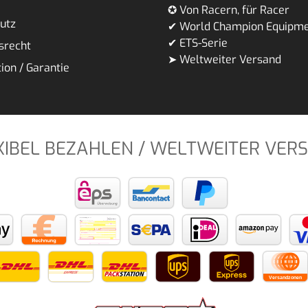
✪ Von Racern, für Racer
utz
✔ World Champion Equipm
✔ ETS-Serie
srecht
➤ Weltweiter Versand
ion / Garantie
XIBEL BEZAHLEN / WELTWEITER VER