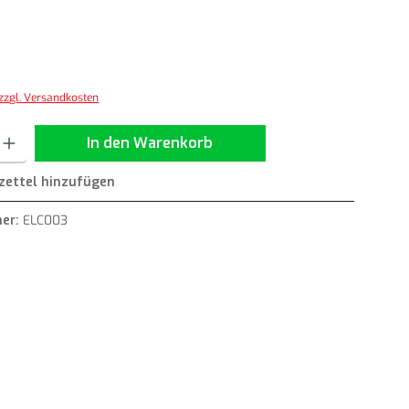
*
 zzgl. Versandkosten
ib den gewünschten Wert ein oder benutze die Schaltflächen um die Anzahl zu erh
In den Warenkorb
ettel hinzufügen
er:
ELC003