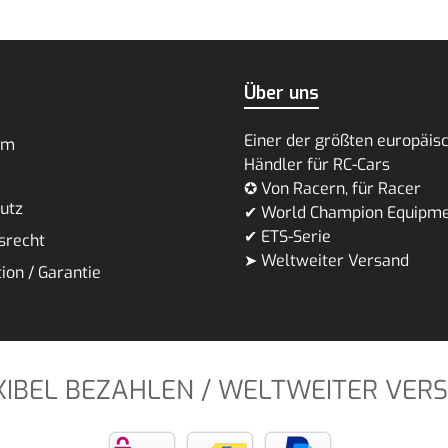
Über uns
Einer der größten europäis
um
Händler für RC-Cars
✪ Von Racern, für Racer
utz
✔ World Champion Equipm
✔ ETS-Serie
srecht
➤ Weltweiter Versand
ion / Garantie
XIBEL BEZAHLEN / WELTWEITER VER