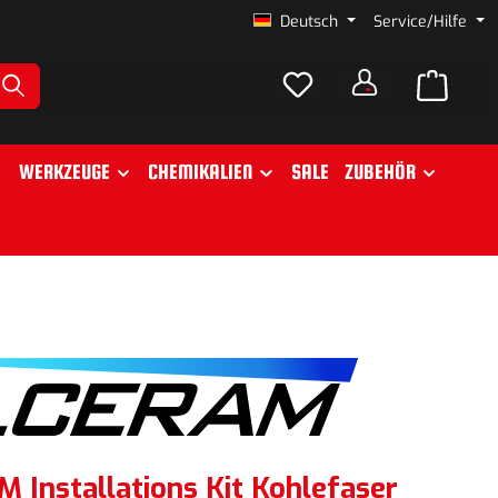
Deutsch
Service/Hilfe
WERKZEUGE
CHEMIKALIEN
SALE
ZUBEHÖR
 Installations Kit Kohlefaser