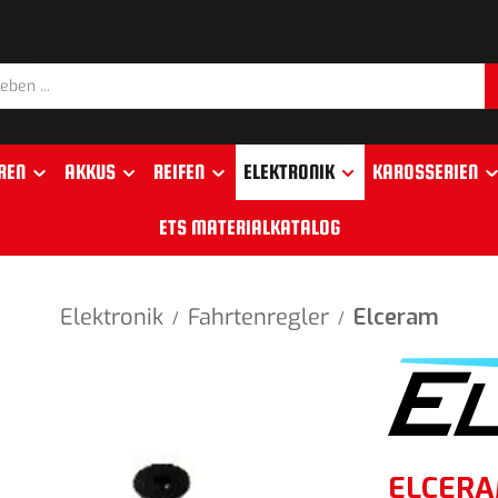
REN
AKKUS
REIFEN
ELEKTRONIK
KAROSSERIEN
ETS MATERIALKATALOG
Elektronik
Fahrtenregler
Elceram
/
/
ELCERAM