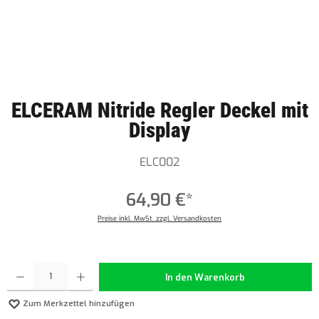
ELCERAM Nitride Regler Deckel mit
Display
ELC002
64,90 €*
Preise inkl. MwSt. zzgl. Versandkosten
Produkt Anzahl: Gib den gewünschten Wert ein oder benutze die Schaltflächen um die Anzahl z
In den Warenkorb
Zum Merkzettel hinzufügen