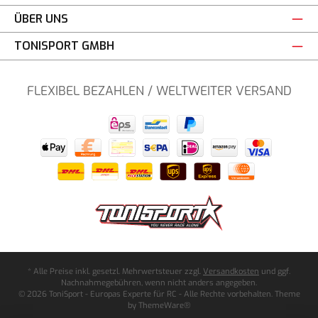
ÜBER UNS
TONISPORT GMBH
FLEXIBEL BEZAHLEN / WELTWEITER VERSAND
* Alle Preise inkl. gesetzl. Mehrwertsteuer zzgl.
Versandkosten
und ggf.
Nachnahmegebühren, wenn nicht anders angegeben.
© 2026 ToniSport - Europas Experte für RC - Alle Rechte vorbehalten. Theme
by
ThemeWare®