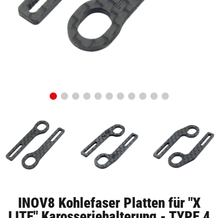
INOV8 Kohlefaser Platten für "X
LITE" Karosseriehalterung - TYPE 4