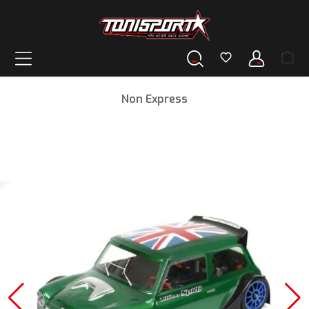
alt springen
Non Express