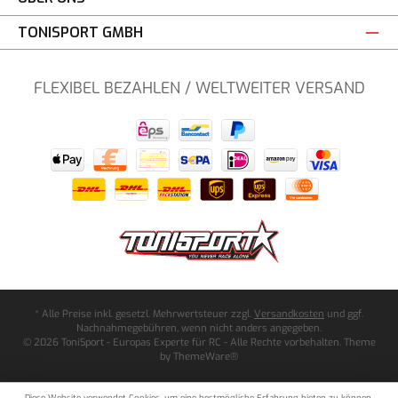
TONISPORT GMBH
FLEXIBEL BEZAHLEN / WELTWEITER VERSAND
* Alle Preise inkl. gesetzl. Mehrwertsteuer zzgl.
Versandkosten
und ggf.
Nachnahmegebühren, wenn nicht anders angegeben.
© 2026 ToniSport - Europas Experte für RC - Alle Rechte vorbehalten. Theme
by
ThemeWare®
Diese Website verwendet Cookies, um eine bestmögliche Erfahrung bieten zu können.