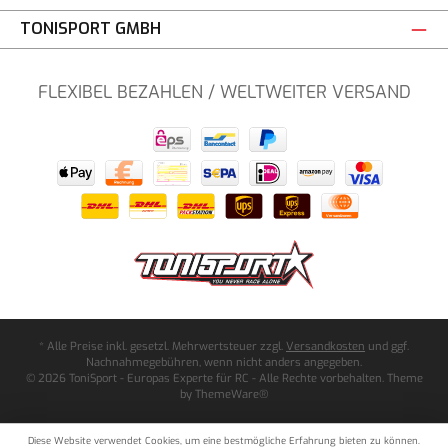
TONISPORT GMBH
FLEXIBEL BEZAHLEN / WELTWEITER VERSAND
* Alle Preise inkl. gesetzl. Mehrwertsteuer zzgl.
Versandkosten
und ggf.
Nachnahmegebühren, wenn nicht anders angegeben.
© 2026 ToniSport - Europas Experte für RC - Alle Rechte vorbehalten. Theme
by
ThemeWare®
Diese Website verwendet Cookies, um eine bestmögliche Erfahrung bieten zu können.