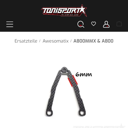
alt springen
Ersatzteile
Awesomatix
A800MMX & A800
/
/