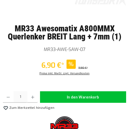
MR33 Awesomatix A800MMX
Querlenker BREIT Lang + 7mm (1)
MR33-AWE-SAW-07
6,90 €*
%
11,90 €*
Preise inkl. MwSt. zzgl. Versandkosten
Produkt Anzahl: Gib den gewünschten Wert ein oder benutze die Schaltflächen um die Anzahl z
In den Warenkorb
Zum Merkzettel hinzufügen