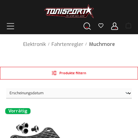
alt springen
Elektronik
Fahrtenregler
Muchmore
/
/
Produkte filtern
Vorrätig