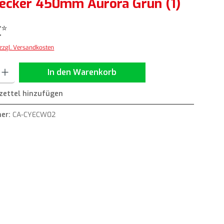
ecker 450mm Aurora Grün (1)
€*
 zzgl. Versandkosten
ib den gewünschten Wert ein oder benutze die Schaltflächen um die Anzahl zu erh
In den Warenkorb
ettel hinzufügen
er:
CA-CYECW02