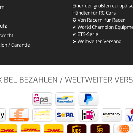
Einer der größten europäis
um
Händler für RC-Cars
✪ Von Racern, für Racer
utz
✔ World Champion Equipm
✔ ETS-Serie
srecht
➤ Weltweiter Versand
ion / Garantie
XIBEL BEZAHLEN / WELTWEITER VER