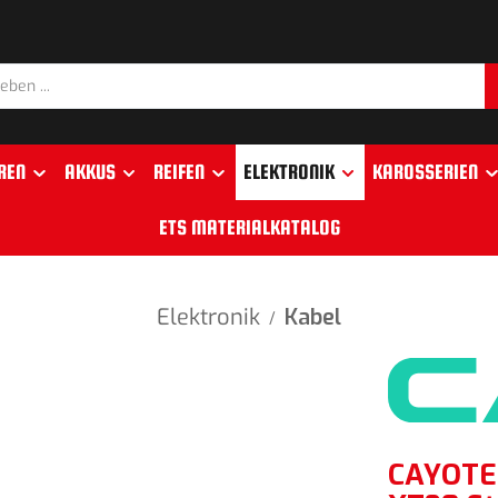
REN
AKKUS
REIFEN
ELEKTRONIK
KAROSSERIEN
ETS MATERIALKATALOG
Elektronik
Kabel
/
CAYOTE