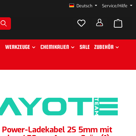
Deutsch
Service/Hilfe
WERKZEUGE
CHEMIKALIEN
SALE
ZUBEHÖR
 Power-Ladekabel 2S 5mm mit